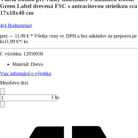
Green Label drevená FSC s antracitovou strieškou cca
17x18x40 cm
4
(4 Hodnotenia)
preț — 11,99 € * Všetky ceny vr. DPH a bez nákladov na prepravu pe
ks
11,99 €
*
/
ks
č. výrobku:
12050930
Materiál
:
Drevo
Viac informácií o výrobku
Množstvo (ks)
1 ks