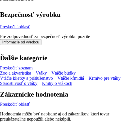
Bezpečnosť výrobku
Preskočiť oblasť
Pre zodpovednosť za bezpečnosť výrobku pozrite
.
Informácie od výrobcu
Ďalšie kategórie
Preskočiť zoznam
Zoo a akvaristika
Vtáky
Vtáčie búdky
Vtáčie klietky a príslušenstvo
Vtáčie kŕmidlá
Krmivo pre vtáky
Starostlivosť o vtáky
Knihy o vtákoch
Zákaznícke hodnotenia
Preskočiť oblasť
Hodnotenia môžu byť napísané aj od zákazníkov, ktorí tovar
preukázateľne nepoužili alebo nekúpili.