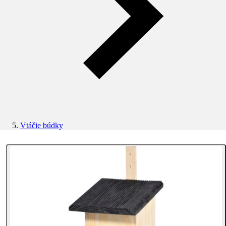
Vtáčie búdky