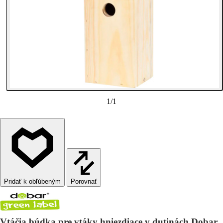
1
/
1
Porovnať
Vtáčia búdka pre vtáky hniezdiace v dutinách Dobar