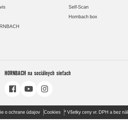
vis
Self-Scan
Hornbach box
HORNBACH
HORNBACH na sociálnych sieťach
ie o ochrane údajov
Cookies
* Všetky ceny vr. DPH a bez ná