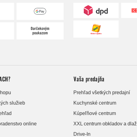
ACH?
Vaša predajňa
shopu
Prehľad všetkých predajní
kých služieb
Kuchynské centrum
rehľad
Kúpeľňové centrum
oradenstvo online
XXL centrum obkladov a dlaž
Drive-In