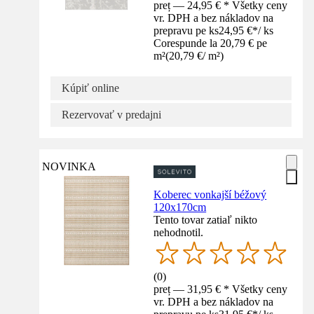
preț — 24,95 € * Všetky ceny
vr. DPH a bez nákladov na
prepravu pe ks
24,95 €
*
/
ks
Corespunde la 20,79 € pe
m²
(
20,79 €
/
m²
)
Kúpiť online
Rezervovať v predajni
NOVINKA
Koberec vonkajší béžový
120x170cm
Tento tovar zatiaľ nikto
nehodnotil.
(
0
)
preț — 31,95 € * Všetky ceny
vr. DPH a bez nákladov na