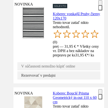
NOVINKA
Koberec vonkajší Pruhy čierny
120x170
Tento tovar zatiaľ nikto
nehodnotil.
(
0
)
preț — 31,95 € * Všetky ceny
vr. DPH a bez nákladov na
prepravu pe ks
31,95 €
*
/
ks
V súčasnosti nemožno kúpiť online
Rezervovať v predajni
NOVINKA
Koberec Bouclé Prisma
Geometrický in-out 110 x 60
cm
Tento tovar zatiaľ nikto