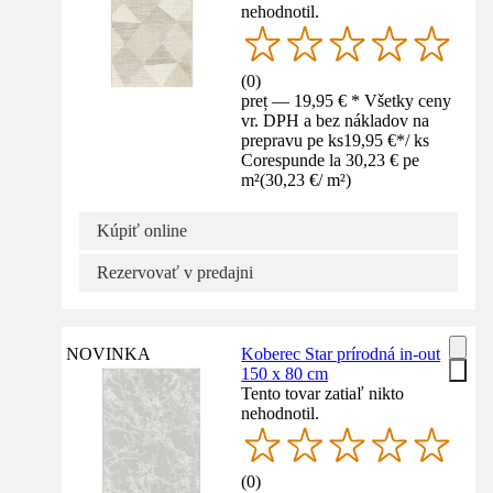
nehodnotil.
(
0
)
preț — 19,95 € * Všetky ceny
vr. DPH a bez nákladov na
prepravu pe ks
19,95 €
*
/
ks
Corespunde la 30,23 € pe
m²
(
30,23 €
/
m²
)
Kúpiť online
Rezervovať v predajni
NOVINKA
Koberec Star prírodná in-out
150 x 80 cm
Tento tovar zatiaľ nikto
nehodnotil.
(
0
)