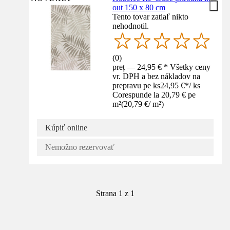
out 150 x 80 cm
Tento tovar zatiaľ nikto
nehodnotil.
(
0
)
preț — 24,95 € * Všetky ceny
vr. DPH a bez nákladov na
prepravu pe ks
24,95 €
*
/
ks
Corespunde la 20,79 € pe
m²
(
20,79 €
/
m²
)
Kúpiť online
Nemožno rezervovať
Strana 1 z 1