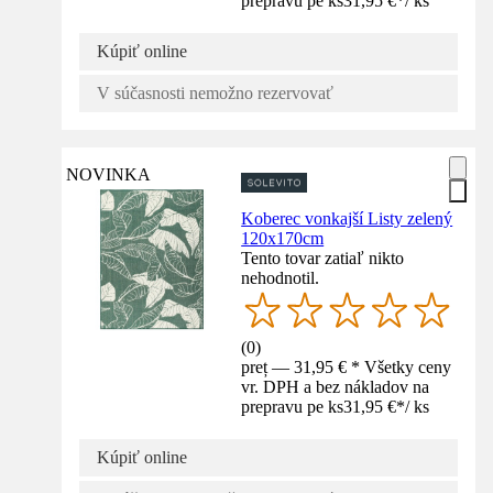
prepravu pe ks
31,95 €
*
/
ks
Kúpiť online
V súčasnosti nemožno rezervovať
NOVINKA
Koberec vonkajší Listy zelený
120x170cm
Tento tovar zatiaľ nikto
nehodnotil.
(
0
)
preț — 31,95 € * Všetky ceny
vr. DPH a bez nákladov na
prepravu pe ks
31,95 €
*
/
ks
Kúpiť online