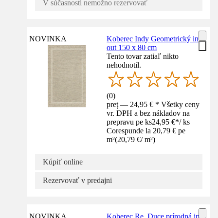
V súčasnosti nemožno rezervovať
NOVINKA
Koberec Indy Geometrický in-
out 150 x 80 cm
Tento tovar zatiaľ nikto
nehodnotil.
(
0
)
preț — 24,95 € * Všetky ceny
vr. DPH a bez nákladov na
prepravu pe ks
24,95 €
*
/
ks
Corespunde la 20,79 € pe
m²
(
20,79 €
/
m²
)
Kúpiť online
Rezervovať v predajni
NOVINKA
Koberec Re_Duce prírodná in-