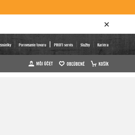
zásielky
Porovnanie tovaru
PROFI servis
Služby
Kariéra
MÔJ ÚČET
OBĽÚBENÉ
KOŠÍK