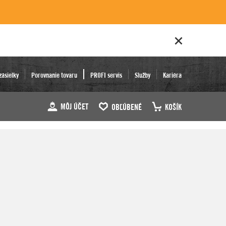
zásielky
Porovnanie tovaru
PROFI servis
Služby
Kariéra
MÔJ ÚČET
OBĽÚBENÉ
KOŠÍK