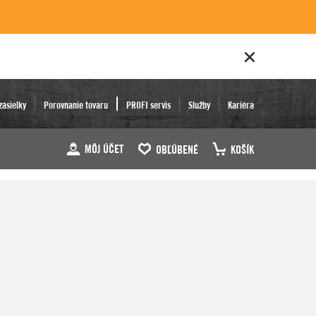
zásielky
Porovnanie tovaru
PROFI servis
Služby
Kariéra
MÔJ ÚČET
OBĽÚBENÉ
KOŠÍK