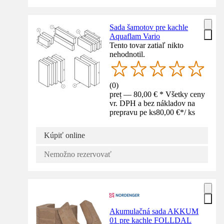
Sada šamotov pre kachle
Aquaflam Vario
Tento tovar zatiaľ nikto
nehodnotil.
(
0
)
preț — 80,00 € * Všetky ceny
vr. DPH a bez nákladov na
prepravu pe ks
80,00 €
*
/
ks
Kúpiť online
Nemožno rezervovať
Akumulačná sada AKKUM
01 pre kachle FOLLDAL