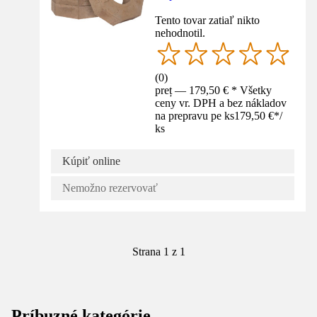
Tento tovar zatiaľ nikto
nehodnotil.
(
0
)
preț — 179,50 € * Všetky
ceny vr. DPH a bez nákladov
na prepravu pe ks
179,50 €
*
/
ks
Kúpiť online
Nemožno rezervovať
Strana 1 z 1
Príbuzné kategórie