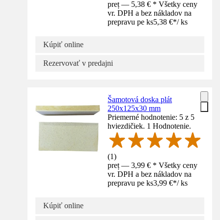
preț — 5,38 € * Všetky ceny
vr. DPH a bez nákladov na
prepravu pe ks
5,38 €
*
/
ks
Kúpiť online
Rezervovať v predajni
Šamotová doska plát
250x125x30 mm
Priemerné hodnotenie: 5 z 5
hviezdičiek. 1 Hodnotenie.
(
1
)
preț — 3,99 € * Všetky ceny
vr. DPH a bez nákladov na
prepravu pe ks
3,99 €
*
/
ks
Kúpiť online