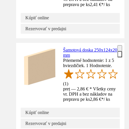
prepravu pe ks
2,41 €
*
/
ks
Kúpiť online
Rezervovať v predajni
Šamotová doska 250x124x20
mm
Priemerné hodnotenie: 1 z 5
hviezdičiek. 1 Hodnotenie.
(
1
)
preț — 2,86 € * Všetky ceny
vr. DPH a bez nákladov na
prepravu pe ks
2,86 €
*
/
ks
Kúpiť online
Rezervovať v predajni