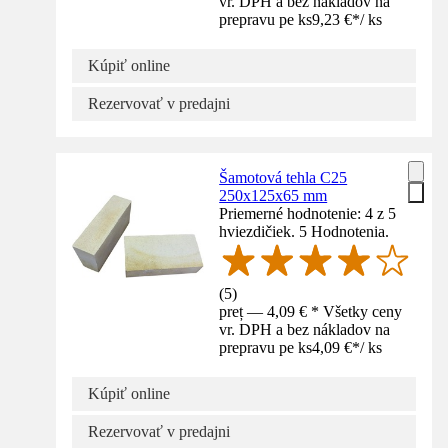
vr. DPH a bez nákladov na
prepravu pe ks
9,23 €
*
/
ks
Kúpiť online
Rezervovať v predajni
Šamotová tehla C25
250x125x65 mm
Priemerné hodnotenie: 4 z 5
hviezdičiek. 5 Hodnotenia.
(
5
)
preț — 4,09 € * Všetky ceny
vr. DPH a bez nákladov na
prepravu pe ks
4,09 €
*
/
ks
Kúpiť online
Rezervovať v predajni