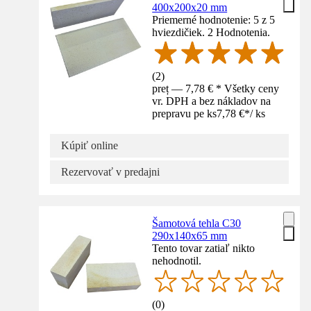
400x200x20 mm
Priemerné hodnotenie: 5 z 5
hviezdičiek. 2 Hodnotenia.
(
2
)
preț — 7,78 € * Všetky ceny
vr. DPH a bez nákladov na
prepravu pe ks
7,78 €
*
/
ks
Kúpiť online
Rezervovať v predajni
Šamotová tehla C30
290x140x65 mm
Tento tovar zatiaľ nikto
nehodnotil.
(
0
)