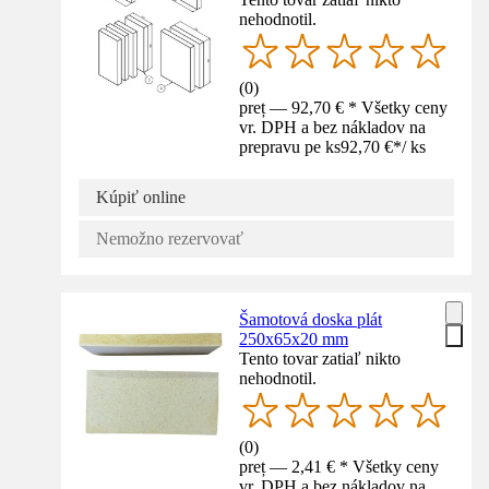
nehodnotil.
(
0
)
preț — 92,70 € * Všetky ceny
vr. DPH a bez nákladov na
prepravu pe ks
92,70 €
*
/
ks
Kúpiť online
Nemožno rezervovať
Šamotová doska plát
250x65x20 mm
Tento tovar zatiaľ nikto
nehodnotil.
(
0
)
preț — 2,41 € * Všetky ceny
vr. DPH a bez nákladov na