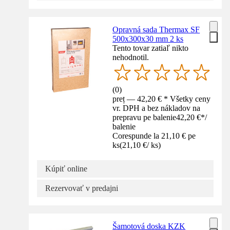
Opravná sada Thermax SF
500x300x30 mm 2 ks
Tento tovar zatiaľ nikto
nehodnotil.
(
0
)
preț — 42,20 € * Všetky ceny
vr. DPH a bez nákladov na
prepravu pe balenie
42,20 €
*
/
balenie
Corespunde la 21,10 € pe
ks
(
21,10 €
/
ks
)
Kúpiť online
Rezervovať v predajni
Šamotová doska KZK