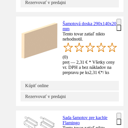
Rezervovať v predajni
Šamotová doska 290x140x20
mm
Tento tovar zatiaľ nikto
nehodnotil.
(
0
)
preț — 2,31 € * Všetky ceny
vr. DPH a bez nákladov na
prepravu pe ks
2,31 €
*
/
ks
Kúpiť online
Rezervovať v predajni
Sada šamotov pre kachle
Flamingo
Tento tovar zatiaľ nikto