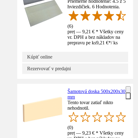
Priemerné hodnotenie: 4.5 z 5
hviezdičiek. 6 Hodnotenia.
(
6
)
preț — 9,21 € * Všetky ceny
vr. DPH a bez nákladov na
prepravu pe ks
9,21 €
*
/
ks
Kúpiť online
Rezervovať v predajni
Šamotová doska 500x200x30
mm
Tento tovar zatiaľ nikto
nehodnotil.
(
0
)
preț — 9,23 € * Všetky ceny