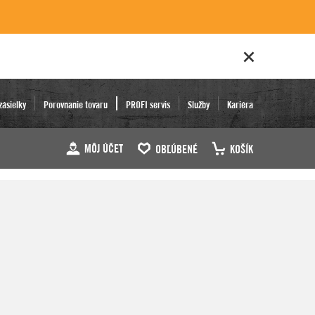
zásielky
Porovnanie tovaru
PROFI servis
Služby
Kariéra
MÔJ ÚČET
OBĽÚBENÉ
KOŠÍK