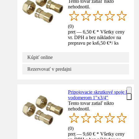
Tento tovar zatiaľ nikto
nehodnotil.
(
0
)
preț — 6,50 € * Všetky ceny
vr. DPH a bez nákladov na
prepravu pe ks
6,50 €
*
/
ks
Kúpiť online
Rezervovať v predajni
Pripojovacie skrutkové spoje k
vodomerom 1"x3/4"
Tento tovar zatiaľ nikto
nehodnotil.
(
0
)
preț — 9,60 € * Všetky ceny