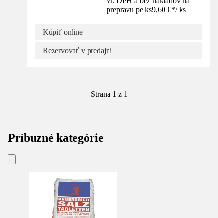
vr. DPH a bez nákladov na
prepravu pe ks
9,60 €
*
/
ks
Kúpiť online
Rezervovať v predajni
Strana 1 z 1
Príbuzné kategórie