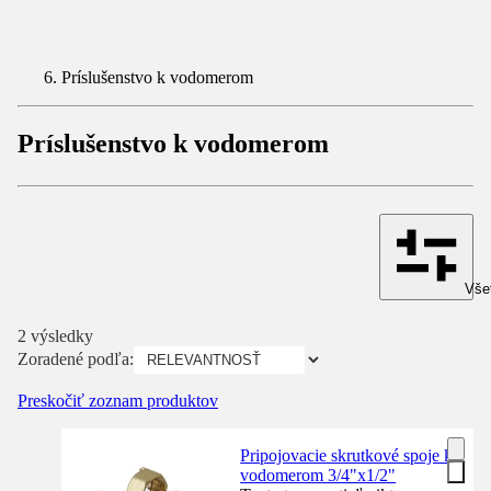
Príslušenstvo k vodomerom
Príslušenstvo k vodomerom
Všet
2 výsledky
Zoradené podľa:
Preskočiť zoznam produktov
Pripojovacie skrutkové spoje k
vodomerom 3/4"x1/2"