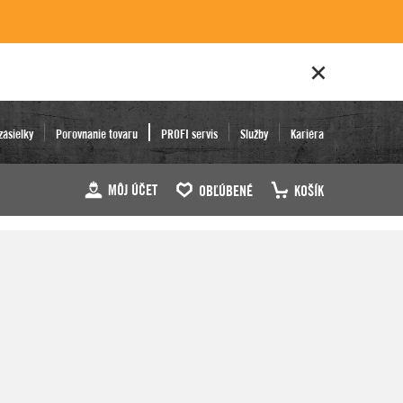
zásielky
Porovnanie tovaru
PROFI servis
Služby
Kariéra
MÔJ ÚČET
OBĽÚBENÉ
KOŠÍK