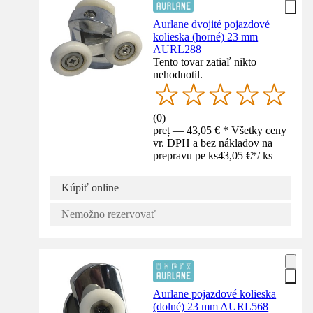
Aurlane dvojité pojazdové
kolieska (horné) 23 mm
AURL288
Tento tovar zatiaľ nikto
nehodnotil.
(
0
)
preț — 43,05 € * Všetky ceny
vr. DPH a bez nákladov na
prepravu pe ks
43,05 €
*
/
ks
Kúpiť online
Nemožno rezervovať
Aurlane pojazdové kolieska
(dolné) 23 mm AURL568