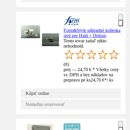
Form&Style náhradné kolieska
sivé pre Haiti + Deluxe
Tento tovar zatiaľ nikto
nehodnotil.
(
0
)
preț — 24,70 € * Všetky ceny
vr. DPH a bez nákladov na
prepravu pe ks
24,70 €
*
/
ks
Kúpiť online
Nemožno rezervovať