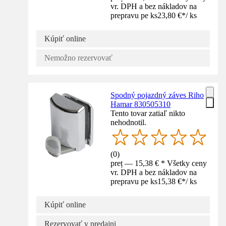
vr. DPH a bez nákladov na
prepravu pe ks
23,80 €
*
/
ks
Kúpiť online
Nemožno rezervovať
Spodný pojazdný záves Riho
Hamar 830505310
Tento tovar zatiaľ nikto
nehodnotil.
(
0
)
preț — 15,38 € * Všetky ceny
vr. DPH a bez nákladov na
prepravu pe ks
15,38 €
*
/
ks
Kúpiť online
Rezervovať v predajni