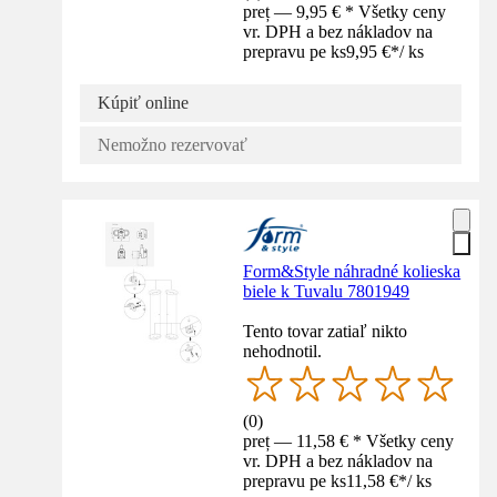
preț — 9,95 € * Všetky ceny
vr. DPH a bez nákladov na
prepravu pe ks
9,95 €
*
/
ks
Kúpiť online
Nemožno rezervovať
Form&Style náhradné kolieska
biele k Tuvalu 7801949
Tento tovar zatiaľ nikto
nehodnotil.
(
0
)
preț — 11,58 € * Všetky ceny
vr. DPH a bez nákladov na
prepravu pe ks
11,58 €
*
/
ks