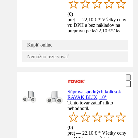
(
0
)
preț — 22,10 € * Všetky ceny
vr. DPH a bez nákladov na
prepravu pe ks
22,10 €
*
/
ks
Kúpiť online
Nemožno rezervovať
Súprava spodných koliesok
RAVAK BLIX, 10°
Tento tovar zatiaľ nikto
nehodnotil.
(
0
)
preț — 22,10 € * Všetky ceny