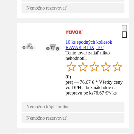
Nemožno rezervovať
10 ks spodných koliesok
RAVAK BLIX, 10°
Tento tovar zatiaľ nikto
nehodnotil.
(
0
)
preț — 76,67 € * Všetky ceny
vr. DPH a bez nákladov na
prepravu pe ks
76,67 €
*
/
ks
Nemožno kúpiť online
Nemožno rezervovať