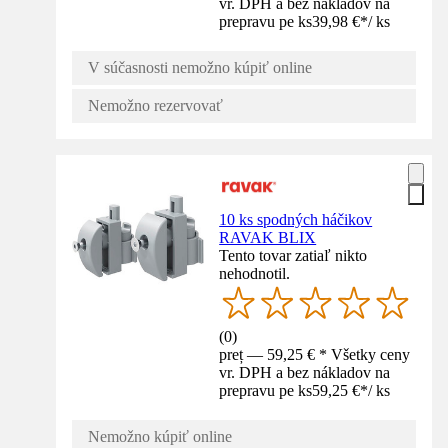
vr. DPH a bez nákladov na
prepravu pe ks
39,98 €
*
/
ks
V súčasnosti nemožno kúpiť online
Nemožno rezervovať
10 ks spodných háčikov
RAVAK BLIX
Tento tovar zatiaľ nikto
nehodnotil.
(
0
)
preț — 59,25 € * Všetky ceny
vr. DPH a bez nákladov na
prepravu pe ks
59,25 €
*
/
ks
Nemožno kúpiť online