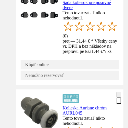
Sada koliesok pre posuvné
dvere
Tento tovar zatiaľ nikto
nehodnotil.
(
0
)
preț — 31,44 € * Všetky ceny
vr. DPH a bez nákladov na
prepravu pe ks
31,44 €
*
/
ks
Kúpiť online
Nemožno rezervovať
Kolieska Aurlane chróm
AURL045
Tento tovar zatiaľ nikto
nehodnotil.