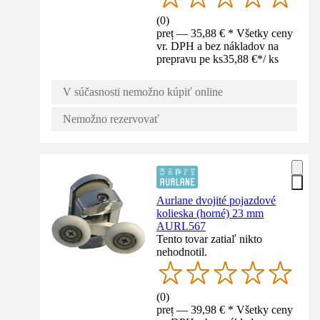
(
0
)
preț — 35,88 € * Všetky ceny
vr. DPH a bez nákladov na
prepravu pe ks
35,88 €
*
/
ks
V súčasnosti nemožno kúpiť online
Nemožno rezervovať
Aurlane dvojité pojazdové
kolieska (horné) 23 mm
AURL567
Tento tovar zatiaľ nikto
nehodnotil.
(
0
)
preț — 39,98 € * Všetky ceny