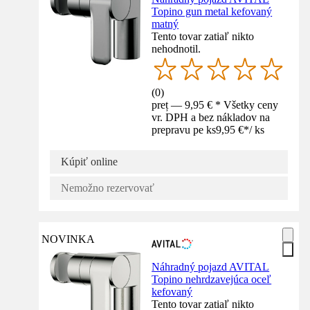
Topino gun metal kefovaný
matný
Tento tovar zatiaľ nikto
nehodnotil.
(
0
)
preț — 9,95 € * Všetky ceny
vr. DPH a bez nákladov na
prepravu pe ks
9,95 €
*
/
ks
Kúpiť online
Nemožno rezervovať
NOVINKA
Náhradný pojazd AVITAL
Topino nehrdzavejúca oceľ
kefovaný
Tento tovar zatiaľ nikto