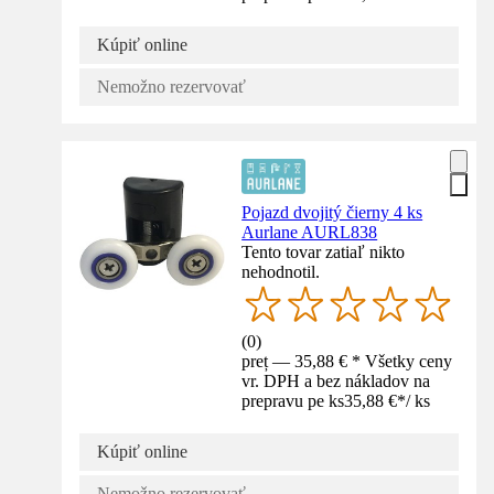
Kúpiť online
Nemožno rezervovať
Pojazd dvojitý čierny 4 ks
Aurlane AURL838
Tento tovar zatiaľ nikto
nehodnotil.
(
0
)
preț — 35,88 € * Všetky ceny
vr. DPH a bez nákladov na
prepravu pe ks
35,88 €
*
/
ks
Kúpiť online
Nemožno rezervovať