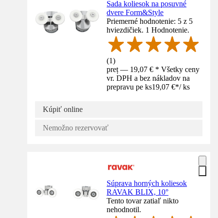
Sada koliesok na posuvné
dvere Form&Style
Priemerné hodnotenie: 5 z 5
hviezdičiek. 1 Hodnotenie.
(
1
)
preț — 19,07 € * Všetky ceny
vr. DPH a bez nákladov na
prepravu pe ks
19,07 €
*
/
ks
Kúpiť online
Nemožno rezervovať
Súprava horných koliesok
RAVAK BLIX, 10°
Tento tovar zatiaľ nikto
nehodnotil.