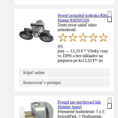
Horné pojazdné kolieska Riho
Hamar 830505320
Tento tovar zatiaľ nikto
nehodnotil.
(
0
)
preț — 13,33 € * Všetky ceny
vr. DPH a bez nákladov na
prepravu pe ks
13,33 €
*
/
ks
Kúpiť online
Rezervovať v predajni
Pojazd pre sprchovací kút
Holiday horný
Priemerné hodnotenie: 5 z 5
hviezdičiek. 1 Hodnotenie.