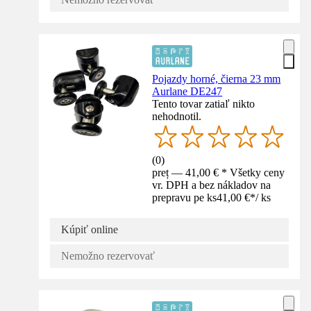
Pojazdy horné, čierna 23 mm
Aurlane DE247
Tento tovar zatiaľ nikto
nehodnotil.
(
0
)
preț — 41,00 € * Všetky ceny
vr. DPH a bez nákladov na
prepravu pe ks
41,00 €
*
/
ks
Kúpiť online
Nemožno rezervovať