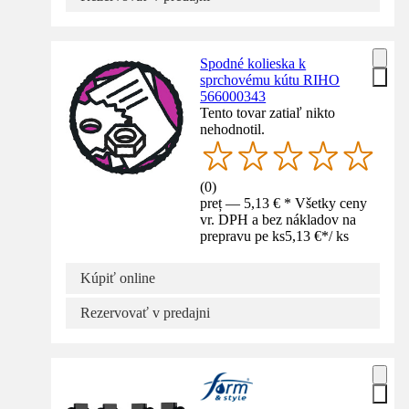
Spodné kolieska k
sprchovému kútu RIHO
566000343
Tento tovar zatiaľ nikto
nehodnotil.
(
0
)
preț — 5,13 € * Všetky ceny
vr. DPH a bez nákladov na
prepravu pe ks
5,13 €
*
/
ks
Kúpiť online
Rezervovať v predajni