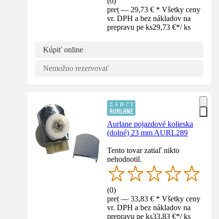
(
0
)
preț — 29,73 € * Všetky ceny
vr. DPH a bez nákladov na
prepravu pe ks
29,73 €
*
/
ks
Kúpiť online
Nemožno rezervovať
Aurlane pojazdové kolieska
(dolné) 23 mm AURL289
Tento tovar zatiaľ nikto
nehodnotil.
(
0
)
preț — 33,83 € * Všetky ceny
vr. DPH a bez nákladov na
prepravu pe ks
33,83 €
*
/
ks