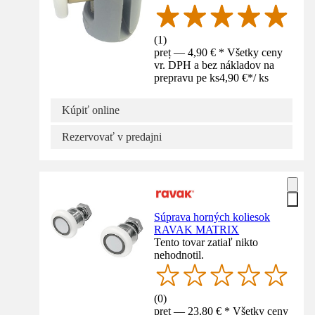
(
1
)
preț — 4,90 € * Všetky ceny
vr. DPH a bez nákladov na
prepravu pe ks
4,90 €
*
/
ks
Kúpiť online
Rezervovať v predajni
Súprava horných koliesok
RAVAK MATRIX
Tento tovar zatiaľ nikto
nehodnotil.
(
0
)
preț — 23,80 € * Všetky ceny