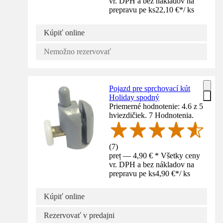
vr. DPH a bez nákladov na
prepravu pe ks
22,10 €
*
/
ks
Kúpiť online
Nemožno rezervovať
Pojazd pre sprchovací kút
Holiday spodný
Priemerné hodnotenie: 4.6 z 5
hviezdičiek. 7 Hodnotenia.
(
7
)
preț — 4,90 € * Všetky ceny
vr. DPH a bez nákladov na
prepravu pe ks
4,90 €
*
/
ks
Kúpiť online
Rezervovať v predajni