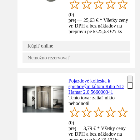
(
0
)
preț — 25,63 € * Všetky ceny
vr. DPH a bez nákladov na
prepravu pe ks
25,63 €
*
/
ks
Kúpiť online
Nemožno rezervovať
Pojazdové kolieska k
sprchovým kútom Riho ND
Hamar 2.0 566000341
Tento tovar zatiaľ nikto
nehodnotil.
(
0
)
preț — 3,79 € * Všetky ceny
vr. DPH a bez nákladov na
prepravu pe ks
3,79 €
*
/
ks