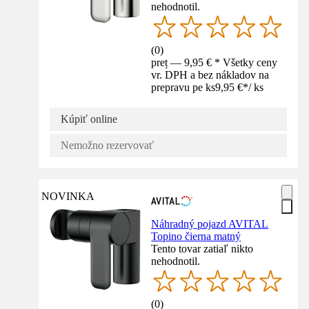
nehodnotil.
(
0
)
preț — 9,95 € * Všetky ceny
vr. DPH a bez nákladov na
prepravu pe ks
9,95 €
*
/
ks
Kúpiť online
Nemožno rezervovať
NOVINKA
Náhradný pojazd AVITAL
Topino čierna matný
Tento tovar zatiaľ nikto
nehodnotil.
(
0
)