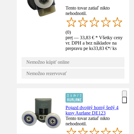
Tento tovar zatiaľ nikto
nehodnotil.
(
0
)
preț — 33,83 € * Všetky ceny
vr. DPH a bez nákladov na
prepravu pe ks
33,83 €
*
/
ks
Nemožno kúpiť online
Nemožno rezervovať
Pojazd dvojitý horný šedý 4
kusy Aurlane DE123
Tento tovar zatiaľ nikto
nehodnotil.