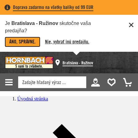
Doprava zadarmo na všetky balíky od 99 EUR
Je
Bratislava - Ružinov
skutočne vaša
predajňa?
ÁNO, SPRÁVNE.
Nie, vybrať inú predajňu.
Bratislava - Ružinov
Úvodná stránka