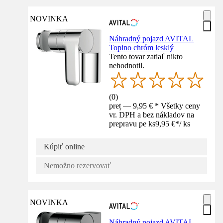
NOVINKA
Náhradný pojazd AVITAL
Topino chróm lesklý
Tento tovar zatiaľ nikto
nehodnotil.
(
0
)
preț — 9,95 € * Všetky ceny
vr. DPH a bez nákladov na
prepravu pe ks
9,95 €
*
/
ks
Kúpiť online
Nemožno rezervovať
NOVINKA
Náhradný pojazd AVITAL