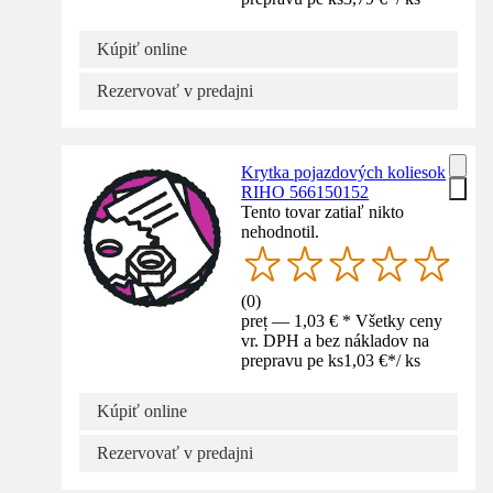
Kúpiť online
Rezervovať v predajni
Krytka pojazdových koliesok
RIHO 566150152
Tento tovar zatiaľ nikto
nehodnotil.
(
0
)
preț — 1,03 € * Všetky ceny
vr. DPH a bez nákladov na
prepravu pe ks
1,03 €
*
/
ks
Kúpiť online
Rezervovať v predajni