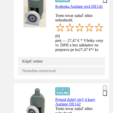
Kolieska Aurlane sivá DE141
Tento tovar zatiaľ nikto
nehodnotil.
(
0
)
preț — 27,47 € * Všetky ceny
vr. DPH a bez nákladov na
prepravu pe ks
27,47 €
*
/
ks
Kúpiť online
Nemožno rezervovať
Pojazd dolný sivý 4 kusy
Aurlane DE142
Tento tovar zatiaľ nikto