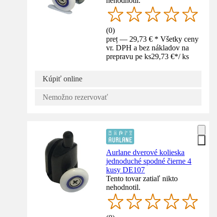
nehodnotil.
(
0
)
preț — 29,73 € * Všetky ceny
vr. DPH a bez nákladov na
prepravu pe ks
29,73 €
*
/
ks
Kúpiť online
Nemožno rezervovať
Aurlane dverové kolieska
jednoduché spodné čierne 4
kusy DE107
Tento tovar zatiaľ nikto
nehodnotil.