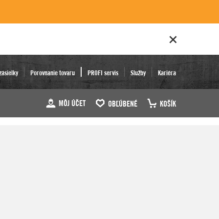
zásielky
Porovnanie tovaru
PROFI servis
Služby
Kariéra
MÔJ ÚČET
OBĽÚBENÉ
KOŠÍK