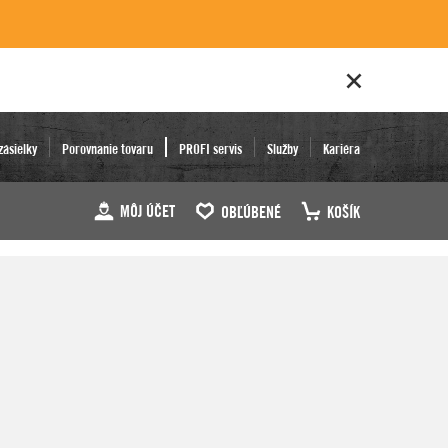
zásielky
Porovnanie tovaru
PROFI servis
Služby
Kariéra
MÔJ ÚČET
OBĽÚBENÉ
KOŠÍK