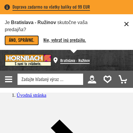
Doprava zadarmo na všetky balíky od 99 EUR
Je
Bratislava - Ružinov
skutočne vaša
predajňa?
ÁNO, SPRÁVNE.
Nie, vybrať inú predajňu.
Bratislava - Ružinov
Úvodná stránka