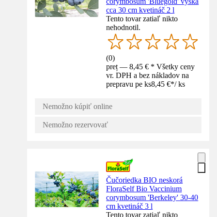
corymbosum 'Bluegold' výška
cca 30 cm kvetináč 2 l
Tento tovar zatiaľ nikto
nehodnotil.
(
0
)
preț — 8,45 € * Všetky ceny
vr. DPH a bez nákladov na
prepravu pe ks
8,45 €
*
/
ks
Nemožno kúpiť online
Nemožno rezervovať
Čučoriedka BIO neskorá
FloraSelf Bio Vaccinium
corymbosum 'Berkeley' 30-40
cm kvetináč 3 l
Tento tovar zatiaľ nikto