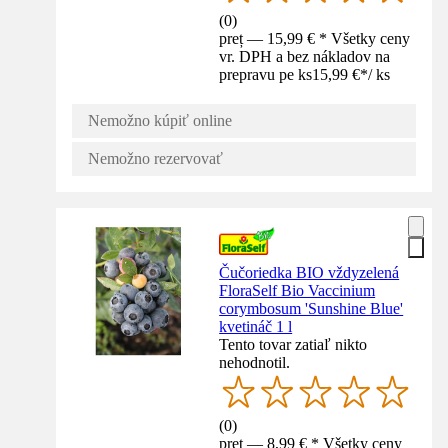
(
0
)
preț — 15,99 € * Všetky ceny
vr. DPH a bez nákladov na
prepravu pe ks
15,99 €
*
/
ks
Nemožno kúpiť online
Nemožno rezervovať
Čučoriedka BIO vždyzelená
FloraSelf Bio Vaccinium
corymbosum 'Sunshine Blue'
kvetináč 1 l
Tento tovar zatiaľ nikto
nehodnotil.
(
0
)
preț — 8,99 € * Všetky ceny