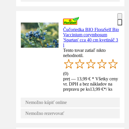
Čučoriedka BIO FloraSelf Bio
Vaccinium corymbosum
'Spartan' cca 40 cm kvetináč 3
l
Tento tovar zatiaľ nikto
nehodnotil.
(
0
)
preț — 13,99 € * Všetky ceny
vr. DPH a bez nákladov na
prepravu pe ks
13,99 €
*
/
ks
Nemožno kúpiť online
Nemožno rezervovať