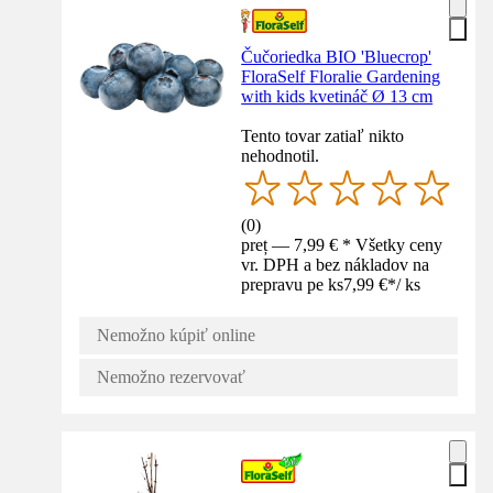
Čučoriedka BIO 'Bluecrop'
FloraSelf Floralie Gardening
with kids kvetináč Ø 13 cm
Tento tovar zatiaľ nikto
nehodnotil.
(
0
)
preț — 7,99 € * Všetky ceny
vr. DPH a bez nákladov na
prepravu pe ks
7,99 €
*
/
ks
Nemožno kúpiť online
Nemožno rezervovať