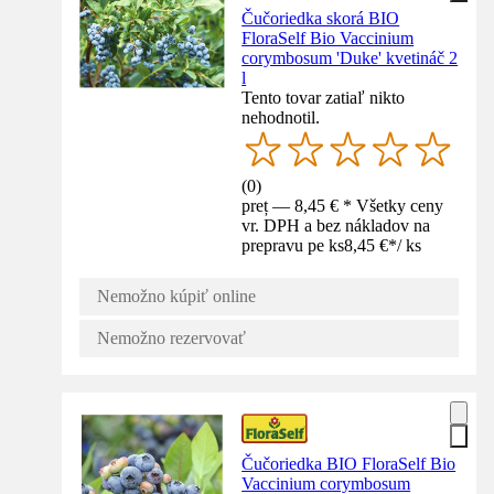
Čučoriedka skorá BIO
FloraSelf Bio Vaccinium
corymbosum 'Duke' kvetináč 2
l
Tento tovar zatiaľ nikto
nehodnotil.
(
0
)
preț — 8,45 € * Všetky ceny
vr. DPH a bez nákladov na
prepravu pe ks
8,45 €
*
/
ks
Nemožno kúpiť online
Nemožno rezervovať
Čučoriedka BIO FloraSelf Bio
Vaccinium corymbosum