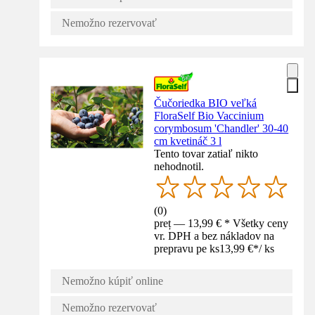
Nemožno rezervovať
Čučoriedka BIO veľká
FloraSelf Bio Vaccinium
corymbosum 'Chandler' 30-40
cm kvetináč 3 l
Tento tovar zatiaľ nikto
nehodnotil.
(
0
)
preț — 13,99 € * Všetky ceny
vr. DPH a bez nákladov na
prepravu pe ks
13,99 €
*
/
ks
Nemožno kúpiť online
Nemožno rezervovať