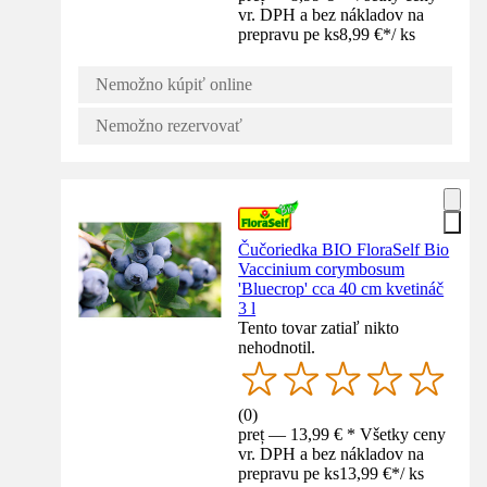
vr. DPH a bez nákladov na
prepravu pe ks
8,99 €
*
/
ks
Nemožno kúpiť online
Nemožno rezervovať
Čučoriedka BIO FloraSelf Bio
Vaccinium corymbosum
'Bluecrop' cca 40 cm kvetináč
3 l
Tento tovar zatiaľ nikto
nehodnotil.
(
0
)
preț — 13,99 € * Všetky ceny
vr. DPH a bez nákladov na
prepravu pe ks
13,99 €
*
/
ks