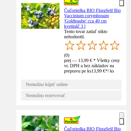
Čučoriedka BIO FloraSelf Bio
Vaccinium corymbosum
'Goldtraube' cca 40 cm
kvetináč 3 l
Tento tovar zatiaľ nikto
nehodnotil.
(
0
)
preț — 13,99 € * Všetky ceny
vr. DPH a bez nákladov na
prepravu pe ks
13,99 €
*
/
ks
Nemožno kúpiť online
Nemožno rezervovať
Čučoriedka BIO FloraSelf Bio