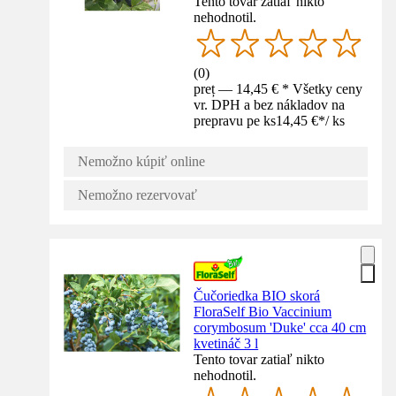
Tento tovar zatiaľ nikto
nehodnotil.
(
0
)
preț — 14,45 € * Všetky ceny
vr. DPH a bez nákladov na
prepravu pe ks
14,45 €
*
/
ks
Nemožno kúpiť online
Nemožno rezervovať
Čučoriedka BIO skorá
FloraSelf Bio Vaccinium
corymbosum 'Duke' cca 40 cm
kvetináč 3 l
Tento tovar zatiaľ nikto
nehodnotil.