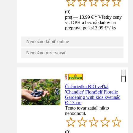
(
0
)
preț — 13,99 € * Všetky ceny
vr. DPH a bez nákladov na
prepravu pe ks
13,99 €
*
/
ks
Nemožno kúpiť online
Nemožno rezervovať
Čučoriedka BIO veľká
'Chandler' FloraSelf Floralie
Gardening with kids kvetináč
Ø 13 cm
Tento tovar zatiaľ nikto
nehodnotil.
(
0
)