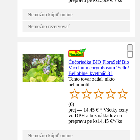
prepravu pe ks
15,99 €
*
/
ks
Nemožno kúpiť online
Nemožno rezervovať
Čučoriedka BIO FloraSelf Bio
Vaccinum corymbosum 'Yello!
Belloblue' kvetináč 3 l
Tento tovar zatiaľ nikto
nehodnotil.
(
0
)
preț — 14,45 € * Všetky ceny
vr. DPH a bez nákladov na
prepravu pe ks
14,45 €
*
/
ks
Nemožno kúpiť online