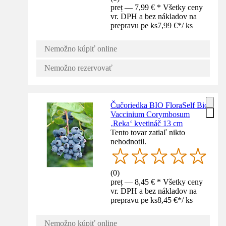
preț — 7,99 € * Všetky ceny
vr. DPH a bez nákladov na
prepravu pe ks
7,99 €
*
/
ks
Nemožno kúpiť online
Nemožno rezervovať
Čučoriedka BIO FloraSelf Bio
Vaccinium Corymbosum
‚Reka‘ kvetináč 13 cm
Tento tovar zatiaľ nikto
nehodnotil.
(
0
)
preț — 8,45 € * Všetky ceny
vr. DPH a bez nákladov na
prepravu pe ks
8,45 €
*
/
ks
Nemožno kúpiť online