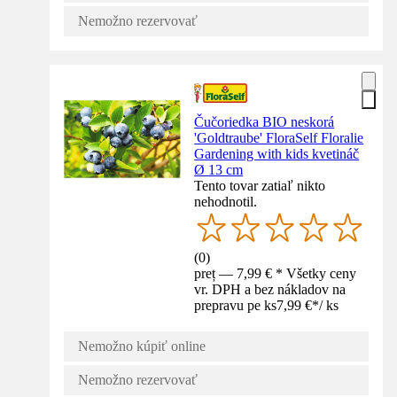
Nemožno rezervovať
Čučoriedka BIO neskorá
'Goldtraube' FloraSelf Floralie
Gardening with kids kvetináč
Ø 13 cm
Tento tovar zatiaľ nikto
nehodnotil.
(
0
)
preț — 7,99 € * Všetky ceny
vr. DPH a bez nákladov na
prepravu pe ks
7,99 €
*
/
ks
Nemožno kúpiť online
Nemožno rezervovať