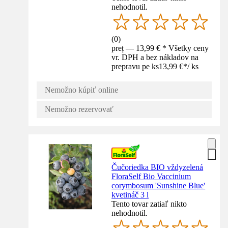
nehodnotil.
(
0
)
preț — 13,99 € * Všetky ceny
vr. DPH a bez nákladov na
prepravu pe ks
13,99 €
*
/
ks
Nemožno kúpiť online
Nemožno rezervovať
Čučoriedka BIO vždyzelená
FloraSelf Bio Vaccinium
corymbosum 'Sunshine Blue'
kvetináč 3 l
Tento tovar zatiaľ nikto
nehodnotil.