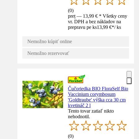
(
0
)
preț — 13,99 € * Všetky ceny
vr. DPH a bez nákladov na
prepravu pe ks
13,99 €
*
/
ks
Nemožno kúpiť online
Nemožno rezervovať
Čučoriedka BIO FloraSelf Bio
Vaccinium corymbosum
'Goldtraube' výška cca 30 cm
kvetináč 2 l
Tento tovar zatiaľ nikto
nehodnotil.
(
0
)