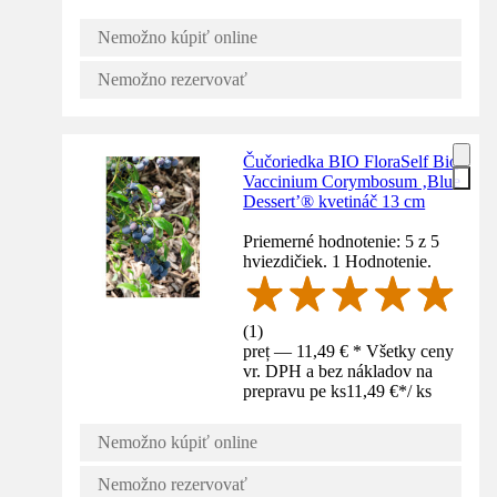
Nemožno kúpiť online
Nemožno rezervovať
Čučoriedka BIO FloraSelf Bio
Vaccinium Corymbosum ‚Blue
Dessert’® kvetináč 13 cm
Priemerné hodnotenie: 5 z 5
hviezdičiek. 1 Hodnotenie.
(
1
)
preț — 11,49 € * Všetky ceny
vr. DPH a bez nákladov na
prepravu pe ks
11,49 €
*
/
ks
Nemožno kúpiť online
Nemožno rezervovať