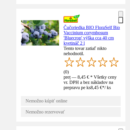
Čučoriedka BIO FloraSelf Bio
Vaccinium corymbosum
'Bluecrop' výška cca 40 cm
kvetináč 2 l
Tento tovar zatiaľ nikto
nehodnotil.
(
0
)
preț — 8,45 € * Všetky ceny
vr. DPH a bez nákladov na
prepravu pe ks
8,45 €
*
/
ks
Nemožno kúpiť online
Nemožno rezervovať