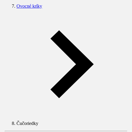
Ovocné kríky
Čučoriedky