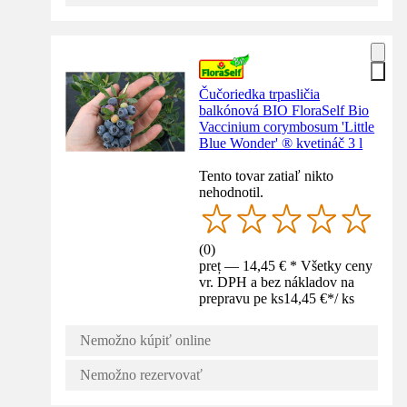
Čučoriedka trpasličia
balkónová BIO FloraSelf Bio
Vaccinium corymbosum 'Little
Blue Wonder' ® kvetináč 3 l
Tento tovar zatiaľ nikto
nehodnotil.
(
0
)
preț — 14,45 € * Všetky ceny
vr. DPH a bez nákladov na
prepravu pe ks
14,45 €
*
/
ks
Nemožno kúpiť online
Nemožno rezervovať