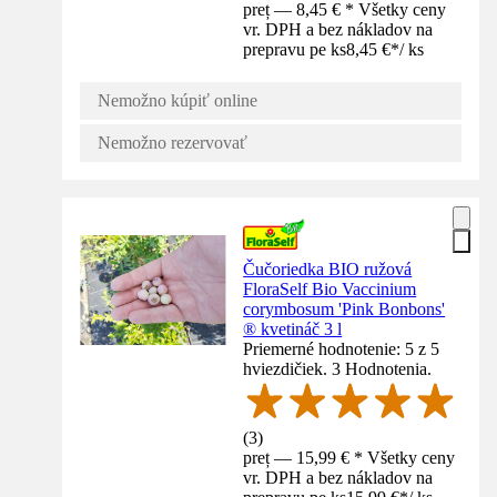
preț — 8,45 € * Všetky ceny
vr. DPH a bez nákladov na
prepravu pe ks
8,45 €
*
/
ks
Nemožno kúpiť online
Nemožno rezervovať
Čučoriedka BIO ružová
FloraSelf Bio Vaccinium
corymbosum 'Pink Bonbons'
® kvetináč 3 l
Priemerné hodnotenie: 5 z 5
hviezdičiek. 3 Hodnotenia.
(
3
)
preț — 15,99 € * Všetky ceny
vr. DPH a bez nákladov na