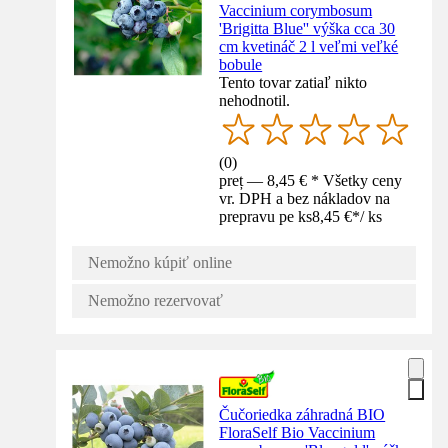
Vaccinium corymbosum
'Brigitta Blue'' výška cca 30
cm kvetináč 2 l veľmi veľké
bobule
Tento tovar zatiaľ nikto
nehodnotil.
(
0
)
preț — 8,45 € * Všetky ceny
vr. DPH a bez nákladov na
prepravu pe ks
8,45 €
*
/
ks
Nemožno kúpiť online
Nemožno rezervovať
Čučoriedka záhradná BIO
FloraSelf Bio Vaccinium