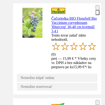
Čučoriedka BIO FloraSelf Bio
Vaccinium corymbosum
'Bluecrop' 30-40 cm kvetináč
3,4 l
Tento tovar zatiaľ nikto
nehodnotil.
(
0
)
preț — 15,99 € * Všetky ceny
vr. DPH a bez nákladov na
prepravu pe ks
15,99 €
*
/
ks
Nemožno kúpiť online
Nemožno rezervovať