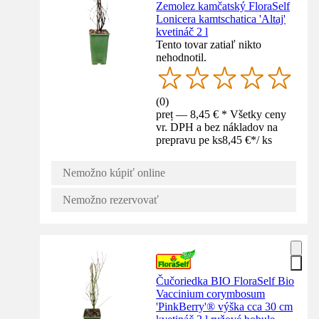
Zemolez kamčatský FloraSelf
Lonicera kamtschatica 'Altaj'
kvetináč 2 l
Tento tovar zatiaľ nikto
nehodnotil.
(
0
)
preț — 8,45 € * Všetky ceny
vr. DPH a bez nákladov na
prepravu pe ks
8,45 €
*
/
ks
Nemožno kúpiť online
Nemožno rezervovať
Čučoriedka BIO FloraSelf Bio
Vaccinium corymbosum
'PinkBerry'® výška cca 30 cm