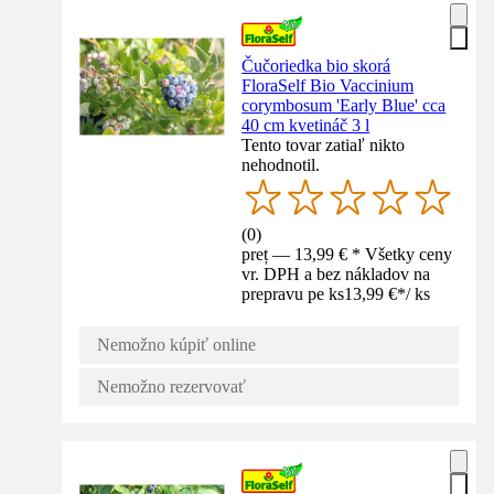
Čučoriedka bio skorá
FloraSelf Bio Vaccinium
corymbosum 'Early Blue' cca
40 cm kvetináč 3 l
Tento tovar zatiaľ nikto
nehodnotil.
(
0
)
preț — 13,99 € * Všetky ceny
vr. DPH a bez nákladov na
prepravu pe ks
13,99 €
*
/
ks
Nemožno kúpiť online
Nemožno rezervovať