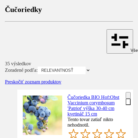
Čučoriedky
Všet
35 výsledkov
Zoradené podľa:
Preskočiť zoznam produktov
Čučoriedka BIO Hof:Obst
Vaccinium corymbosum
'Patriot' výška 30-40 cm
kvetináč 15 cm
Tento tovar zatiaľ nikto
nehodnotil.