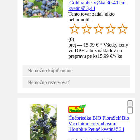
'Goldtraube' výška 30-40 cm
kvetináč 3,4 l
Tento tovar zatiaľ nikto
nehodnotil.
(
0
)
preț — 15,99 € * Všetky ceny
vr. DPH a bez nákladov na
prepravu pe ks
15,99 €
*
/
ks
Nemožno kúpiť online
Nemožno rezervovať
Čučoriedka BIO FloraSelf Bio
Vaccinium corymbosum
'Hortblue Petite' kvetináč 3 l