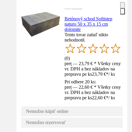
Betónový schod Softistep
naturo 50 x 35 x 15 cm
dolomite
Tento tovar zatiaľ nikto
nehodnotil.
(
0
)
preț — 23,79 € * Všetky ceny
vr. DPH a bez nákladov na
prepravu pe ks
23,79 €
*
/
ks
Pri odbere 20 ks:
preț — 22,60 € * Všetky ceny
vr. DPH a bez nákladov na
prepravu pe ks
22,60 €
*
/
ks
Nemožno kúpiť online
Nemožno rezervovať