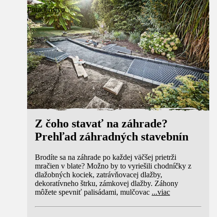
Poradenstvo
Z čoho stavať na záhrade?
Prehľad záhradných stavebnín
Brodíte sa na záhrade po každej väčšej prietrži
mračien v blate? Možno by to vyriešili chodníčky z
dlažobných kociek, zatrávňovacej dlažby,
dekoratívneho štrku, zámkovej dlažby. Záhony
môžete spevniť palisádami, mulčovac
...
viac