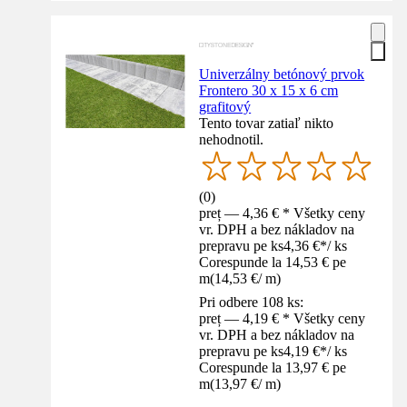
Univerzálny betónový prvok
Frontero 30 x 15 x 6 cm
grafitový
Tento tovar zatiaľ nikto
nehodnotil.
(
0
)
preț — 4,36 € * Všetky ceny
vr. DPH a bez nákladov na
prepravu pe ks
4,36 €
*
/
ks
Corespunde la 14,53 € pe
m
(
14,53 €
/
m
)
Pri odbere 108 ks:
preț — 4,19 € * Všetky ceny
vr. DPH a bez nákladov na
prepravu pe ks
4,19 €
*
/
ks
Corespunde la 13,97 € pe
m
(
13,97 €
/
m
)