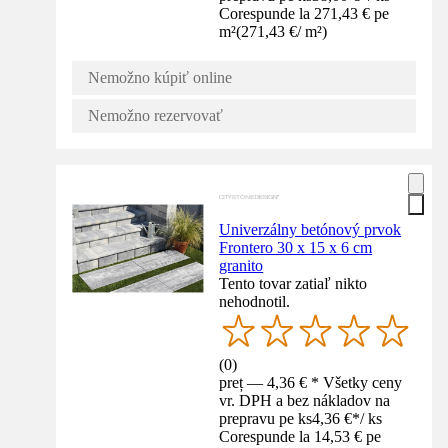
Corespunde la 271,43 € pe
m²
(
271,43 €
/
m²
)
Nemožno kúpiť online
Nemožno rezervovať
Univerzálny betónový prvok
Frontero 30 x 15 x 6 cm
granito
Tento tovar zatiaľ nikto
nehodnotil.
(
0
)
preț — 4,36 € * Všetky ceny
vr. DPH a bez nákladov na
prepravu pe ks
4,36 €
*
/
ks
Corespunde la 14,53 € pe