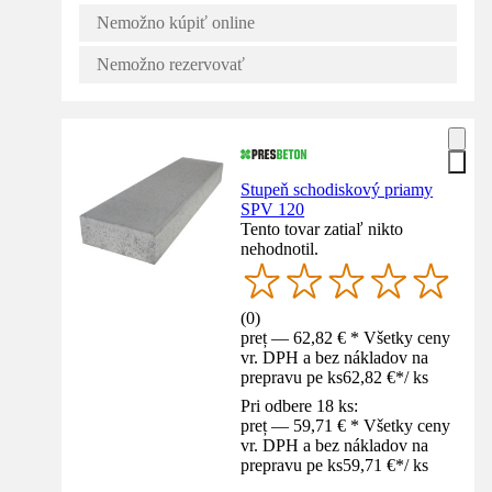
Nemožno kúpiť online
Nemožno rezervovať
Stupeň schodiskový priamy
SPV 120
Tento tovar zatiaľ nikto
nehodnotil.
(
0
)
preț — 62,82 € * Všetky ceny
vr. DPH a bez nákladov na
prepravu pe ks
62,82 €
*
/
ks
Pri odbere 18 ks:
preț — 59,71 € * Všetky ceny
vr. DPH a bez nákladov na
prepravu pe ks
59,71 €
*
/
ks