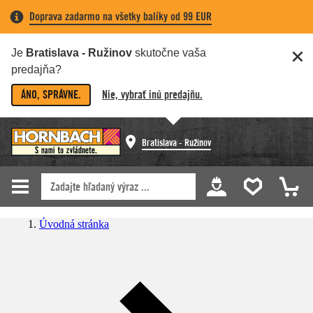
Doprava zadarmo na všetky balíky od 99 EUR
Je
Bratislava - Ružinov
skutočne vaša
predajňa?
ÁNO, SPRÁVNE.
Nie, vybrať inú predajňu.
Bratislava - Ružinov
Úvodná stránka