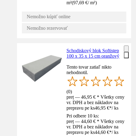
m²
(
97,69 €
/
m²
)
Nemožno kúpiť online
Nemožno rezervovať
Schodiskový blok Softistep
100 x 35 x 15 cm oranžový
Tento tovar zatiaľ nikto
nehodnotil.
(
0
)
preț — 46,95 € * Všetky ceny
vr. DPH a bez nákladov na
prepravu pe ks
46,95 €
*
/
ks
Pri odbere 10 ks:
preț — 44,60 € * Všetky ceny
vr. DPH a bez nákladov na
prepravu pe ks
44,60 €
*
/
ks