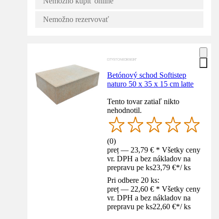
Nemožno kúpiť online
Nemožno rezervovať
Betónový schod Softistep
naturo 50 x 35 x 15 cm latte
Tento tovar zatiaľ nikto
nehodnotil.
(
0
)
preț — 23,79 € * Všetky ceny
vr. DPH a bez nákladov na
prepravu pe ks
23,79 €
*
/
ks
Pri odbere 20 ks:
preț — 22,60 € * Všetky ceny
vr. DPH a bez nákladov na
prepravu pe ks
22,60 €
*
/
ks