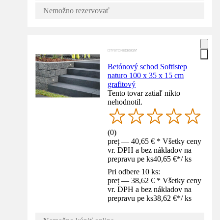
Nemožno rezervovať
Betónový schod Softistep
naturo 100 x 35 x 15 cm
grafitový
Tento tovar zatiaľ nikto
nehodnotil.
(
0
)
preț — 40,65 € * Všetky ceny
vr. DPH a bez nákladov na
prepravu pe ks
40,65 €
*
/
ks
Pri odbere 10 ks:
preț — 38,62 € * Všetky ceny
vr. DPH a bez nákladov na
prepravu pe ks
38,62 €
*
/
ks