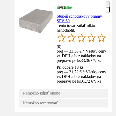
Stupeň schodiskový priamy
SPV 60
Tento tovar zatiaľ nikto
nehodnotil.
(
0
)
preț — 33,36 € * Všetky ceny
vr. DPH a bez nákladov na
prepravu pe ks
33,36 €
*
/
ks
Pri odbere 18 ks:
preț — 31,72 € * Všetky ceny
vr. DPH a bez nákladov na
prepravu pe ks
31,72 €
*
/
ks
Nemožno kúpiť online
Nemožno rezervovať