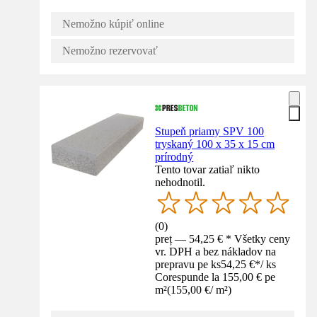
Nemožno kúpiť online
Nemožno rezervovať
Stupeň priamy SPV 100
tryskaný 100 x 35 x 15 cm
prírodný
Tento tovar zatiaľ nikto
nehodnotil.
(
0
)
preț — 54,25 € * Všetky ceny
vr. DPH a bez nákladov na
prepravu pe ks
54,25 €
*
/
ks
Corespunde la 155,00 € pe
m²
(
155,00 €
/
m²
)