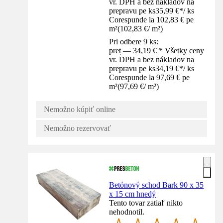
vr. DPH a bez nákladov na
prepravu pe ks
35,99 €
*
/
ks
Corespunde la 102,83 € pe
m²
(
102,83 €
/
m²
)
Pri odbere 9 ks:
preț — 34,19 € * Všetky ceny
vr. DPH a bez nákladov na
prepravu pe ks
34,19 €
*
/
ks
Corespunde la 97,69 € pe
m²
(
97,69 €
/
m²
)
Nemožno kúpiť online
Nemožno rezervovať
Betónový schod Bark 90 x 35
x 15 cm hnedý
Tento tovar zatiaľ nikto
nehodnotil.