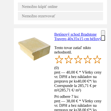
Nemožno kúpiť online
Nemožno rezervovať
Betónový schod Bradstone
Travero 40x35x15 cm béžový
Tento tovar zatiaľ nikto
nehodnotil.
(
0
)
preț — 40,00 € * Všetky ceny
vr. DPH a bez nákladov na
prepravu pe ks
40,00 €
*
/
ks
Corespunde la 285,71 € pe
m²
(
285,71 €
/
m²
)
Pri odbere 7 ks:
preț — 38,00 € * Všetky ceny
vr. DPH a bez nákladov na
prepravu pe ks
38,00 €
*
/
ks