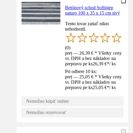
Betónový schod Softistep
naturo 100 x 35 x 15 cm sivý
Tento tovar zatiaľ nikto
nehodnotil.
(
0
)
preț — 26,39 € * Všetky ceny
vr. DPH a bez nákladov na
prepravu pe ks
26,39 €
*
/
ks
Pri odbere 10 ks:
preț — 25,05 € * Všetky ceny
vr. DPH a bez nákladov na
prepravu pe ks
25,05 €
*
/
ks
Nemožno kúpiť online
Nemožno rezervovať