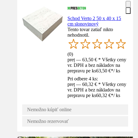
Schod Verto 2 50 x 40 x 15
cm slonovinový
Tento tovar zatiaľ nikto
nehodnotil.
(
0
)
preț — 63,50 € * Všetky ceny
vr. DPH a bez nákladov na
prepravu pe ks
63,50 €
*
/
ks
Pri odbere 4 ks:
preț — 60,32 € * Všetky ceny
vr. DPH a bez nákladov na
prepravu pe ks
60,32 €
*
/
ks
Nemožno kúpiť online
Nemožno rezervovať