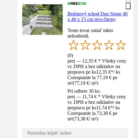
Betónový schod Duo Stone 40
x 40 x 15 cm sivo-čierny
Tento tovar zatiaľ nikto
nehodnotil.
(
0
)
preț — 12,35 € * Všetky ceny
vr. DPH a bez nákladov na
prepravu pe ks
12,35 €
*
/
ks
Corespunde la 77,19 € pe
m²
(
77,19 €
/
m²
)
Pri odbere 30 ks:
preț — 11,74 € * Všetky ceny
vr. DPH a bez nákladov na
prepravu pe ks
11,74 €
*
/
ks
Corespunde la 73,38 € pe
m²
(
73,38 €
/
m²
)
Nemožno kúpiť online