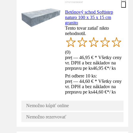
Betónový schod Softistep
naturo 100 x 35 x 15 cm
granito
Tento tovar zatiaľ nikto
nehodnotil.
(
0
)
preț — 46,95 € * Všetky ceny
vr. DPH a bez nákladov na
prepravu pe ks
46,95 €
*
/
ks
Pri odbere 10 ks:
preț — 44,60 € * Všetky ceny
vr. DPH a bez nákladov na
prepravu pe ks
44,60 €
*
/
ks
Nemožno kúpiť online
Nemožno rezervovať