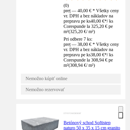
(
0
)
preț — 40,00 € * Všetky ceny
vr. DPH a bez nákladov na
prepravu pe ks
40,00 €
*
/
ks
Corespunde la 325,20 € pe
m²
(
325,20 €
/
m²
)
Pri odbere 7 ks:
preț — 38,00 € * Všetky ceny
vr. DPH a bez nákladov na
prepravu pe ks
38,00 €
*
/
ks
Corespunde la 308,94 € pe
m²
(
308,94 €
/
m²
)
Nemožno kúpiť online
Nemožno rezervovať
Betónový schod Softistep
naturo 50 x 35 x 15 cm granito