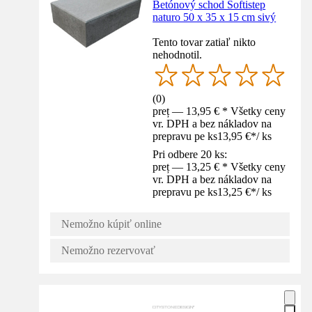
Betónový schod Softistep
naturo 50 x 35 x 15 cm sivý
Tento tovar zatiaľ nikto
nehodnotil.
(
0
)
preț — 13,95 € * Všetky ceny
vr. DPH a bez nákladov na
prepravu pe ks
13,95 €
*
/
ks
Pri odbere 20 ks:
preț — 13,25 € * Všetky ceny
vr. DPH a bez nákladov na
prepravu pe ks
13,25 €
*
/
ks
Nemožno kúpiť online
Nemožno rezervovať