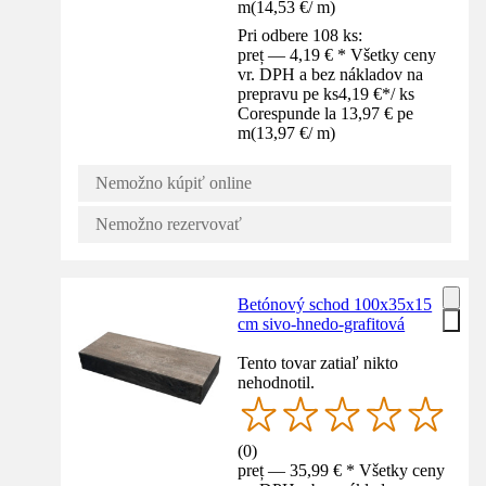
m
(
14,53 €
/
m
)
Pri odbere 108 ks:
preț — 4,19 € * Všetky ceny
vr. DPH a bez nákladov na
prepravu pe ks
4,19 €
*
/
ks
Corespunde la 13,97 € pe
m
(
13,97 €
/
m
)
Nemožno kúpiť online
Nemožno rezervovať
Betónový schod 100x35x15
cm sivo-hnedo-grafitová
Tento tovar zatiaľ nikto
nehodnotil.
(
0
)
preț — 35,99 € * Všetky ceny