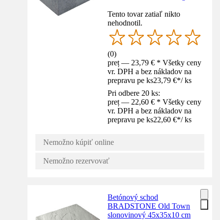
Tento tovar zatiaľ nikto
nehodnotil.
(
0
)
preț — 23,79 € * Všetky ceny
vr. DPH a bez nákladov na
prepravu pe ks
23,79 €
*
/
ks
Pri odbere 20 ks:
preț — 22,60 € * Všetky ceny
vr. DPH a bez nákladov na
prepravu pe ks
22,60 €
*
/
ks
Nemožno kúpiť online
Nemožno rezervovať
Betónový schod
BRADSTONE Old Town
slonovinový 45x35x10 cm