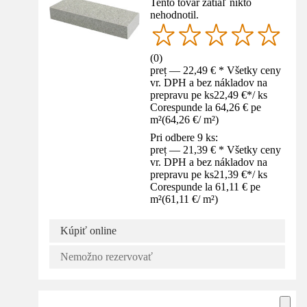
Tento tovar zatiaľ nikto
nehodnotil.
(
0
)
preț — 22,49 € * Všetky ceny
vr. DPH a bez nákladov na
prepravu pe ks
22,49 €
*
/
ks
Corespunde la 64,26 € pe
m²
(
64,26 €
/
m²
)
Pri odbere 9 ks:
preț — 21,39 € * Všetky ceny
vr. DPH a bez nákladov na
prepravu pe ks
21,39 €
*
/
ks
Corespunde la 61,11 € pe
m²
(
61,11 €
/
m²
)
Kúpiť online
Nemožno rezervovať