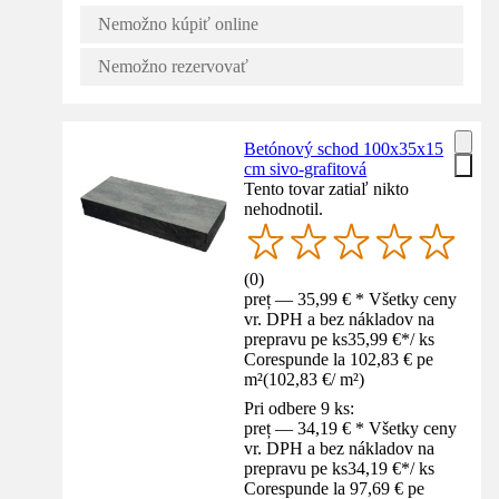
Nemožno kúpiť online
Nemožno rezervovať
Betónový schod 100x35x15
cm sivo-grafitová
Tento tovar zatiaľ nikto
nehodnotil.
(
0
)
preț — 35,99 € * Všetky ceny
vr. DPH a bez nákladov na
prepravu pe ks
35,99 €
*
/
ks
Corespunde la 102,83 € pe
m²
(
102,83 €
/
m²
)
Pri odbere 9 ks:
preț — 34,19 € * Všetky ceny
vr. DPH a bez nákladov na
prepravu pe ks
34,19 €
*
/
ks
Corespunde la 97,69 € pe