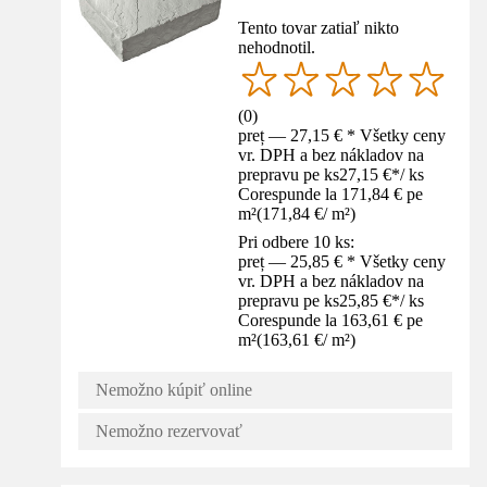
Tento tovar zatiaľ nikto
nehodnotil.
(
0
)
preț — 27,15 € * Všetky ceny
vr. DPH a bez nákladov na
prepravu pe ks
27,15 €
*
/
ks
Corespunde la 171,84 € pe
m²
(
171,84 €
/
m²
)
Pri odbere 10 ks:
preț — 25,85 € * Všetky ceny
vr. DPH a bez nákladov na
prepravu pe ks
25,85 €
*
/
ks
Corespunde la 163,61 € pe
m²
(
163,61 €
/
m²
)
Nemožno kúpiť online
Nemožno rezervovať