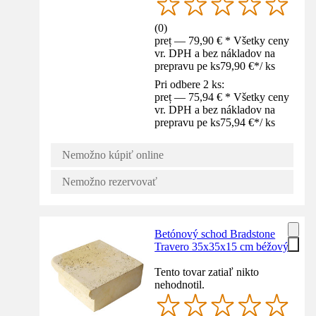
(
0
)
preț — 79,90 € * Všetky ceny
vr. DPH a bez nákladov na
prepravu pe ks
79,90 €
*
/
ks
Pri odbere 2 ks:
preț — 75,94 € * Všetky ceny
vr. DPH a bez nákladov na
prepravu pe ks
75,94 €
*
/
ks
Nemožno kúpiť online
Nemožno rezervovať
Betónový schod Bradstone
Travero 35x35x15 cm béžový
Tento tovar zatiaľ nikto
nehodnotil.