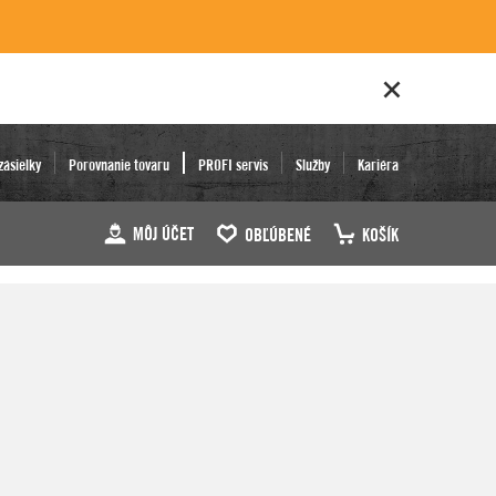
zásielky
Porovnanie tovaru
PROFI servis
Služby
Kariéra
MÔJ ÚČET
OBĽÚBENÉ
KOŠÍK