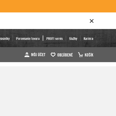
zásielky
Porovnanie tovaru
PROFI servis
Služby
Kariéra
MÔJ ÚČET
OBĽÚBENÉ
KOŠÍK