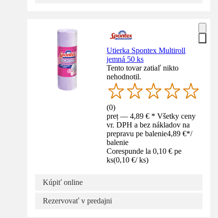
Utierka Spontex Multiroll
jemná 50 ks
Tento tovar zatiaľ nikto
nehodnotil.
(
0
)
preț — 4,89 € * Všetky ceny
vr. DPH a bez nákladov na
prepravu pe balenie
4,89 €
*
/
balenie
Corespunde la 0,10 € pe
ks
(
0,10 €
/
ks
)
Kúpiť online
Rezervovať v predajni