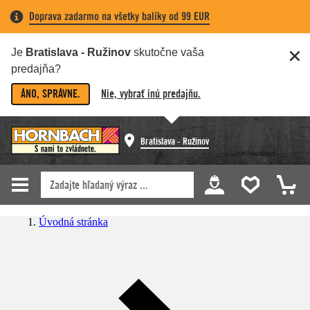
Doprava zadarmo na všetky balíky od 99 EUR
Je
Bratislava - Ružinov
skutočne vaša
predajňa?
ÁNO, SPRÁVNE.
Nie, vybrať inú predajňu.
Bratislava - Ružinov
Úvodná stránka