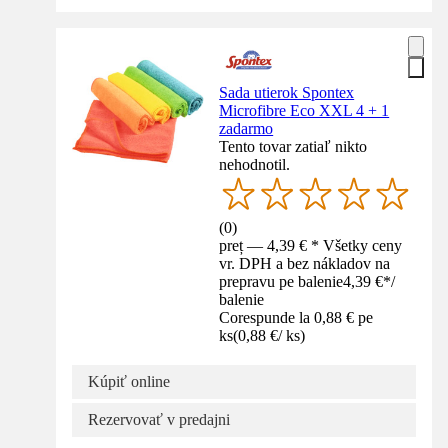
Sada utierok Spontex
Microfibre Eco XXL 4 + 1
zadarmo
Tento tovar zatiaľ nikto
nehodnotil.
(
0
)
preț — 4,39 € * Všetky ceny
vr. DPH a bez nákladov na
prepravu pe balenie
4,39 €
*
/
balenie
Corespunde la 0,88 € pe
ks
(
0,88 €
/
ks
)
Kúpiť online
Rezervovať v predajni