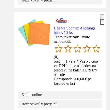
Rezervovať v predajni
Utierka Spontex Antifungi
hubová 3 ks
Tento tovar zatiaľ nikto
nehodnotil.
(
0
)
preț — 1,79 € * Všetky ceny
vr. DPH a bez nákladov na
prepravu pe balenie
1,79 €
*
/
balenie
Corespunde la 0,60 € pe
ks
(
0,60 €
/
ks
)
Kúpiť online
Rezervovať v predajni