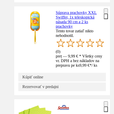
Súprava prachovky XXL
Swiffer, 1x teleskopická
násada 90 cm a 2 ks
prachovky
Tento tovar zatiaľ nikto
nehodnotil.
(
0
)
preț — 9,99 € * Všetky ceny
vr. DPH a bez nákladov na
prepravu pe ks
9,99 €
*
/
ks
Kúpiť online
Rezervovať v predajni