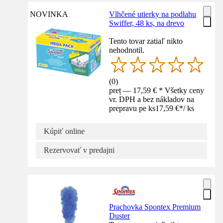
NOVINKA
Vlhčené utierky na podlahu
Swiffer, 48 ks, na drevo
Tento tovar zatiaľ nikto
nehodnotil.
(
0
)
preț — 17,59 € * Všetky ceny
vr. DPH a bez nákladov na
prepravu pe ks
17,59 €
*
/
ks
Kúpiť online
Rezervovať v predajni
Prachovka Spontex Premium
Duster