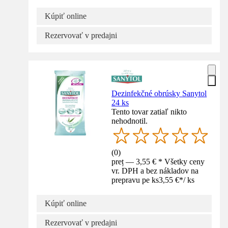
Kúpiť online
Rezervovať v predajni
Dezinfekčné obrúsky Sanytol
24 ks
Tento tovar zatiaľ nikto
nehodnotil.
(
0
)
preț — 3,55 € * Všetky ceny
vr. DPH a bez nákladov na
prepravu pe ks
3,55 €
*
/
ks
Kúpiť online
Rezervovať v predajni