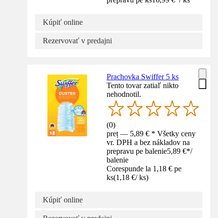
Kúpiť online
Rezervovať v predajni
Prachovka Swiffer 5 ks
Tento tovar zatiaľ nikto
nehodnotil.
(
0
)
preț — 5,89 € * Všetky ceny
vr. DPH a bez nákladov na
prepravu pe balenie
5,89 €
*
/
balenie
Corespunde la 1,18 € pe
ks
(
1,18 €
/
ks
)
Kúpiť online