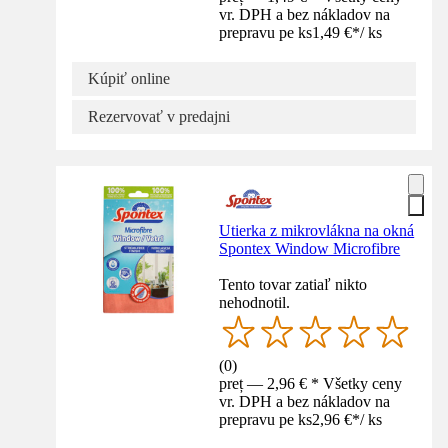
vr. DPH a bez nákladov na
prepravu pe ks
1,49 €
*
/
ks
Kúpiť online
Rezervovať v predajni
Utierka z mikrovlákna na okná
Spontex Window Microfibre
Tento tovar zatiaľ nikto
nehodnotil.
(
0
)
preț — 2,96 € * Všetky ceny
vr. DPH a bez nákladov na
prepravu pe ks
2,96 €
*
/
ks