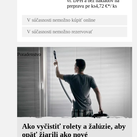
vr. DPH a bez nákladov na
prepravu pe ks
4,72 €
*
/
ks
V súčasnosti nemožno kúpiť online
V súčasnosti nemožno rezervovať
Poradenstvo
Ako vyčistiť rolety a žalúzie, aby
opäť žiarili ako nové