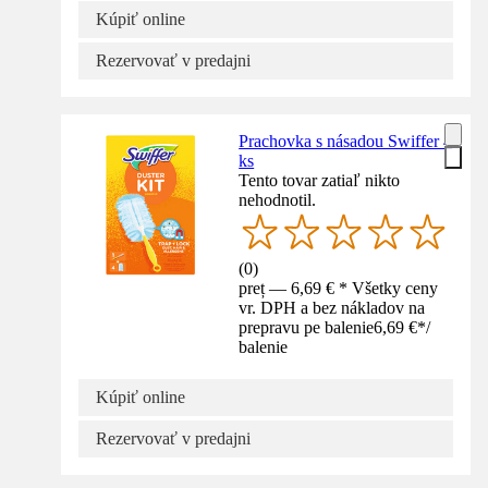
Kúpiť online
Rezervovať v predajni
Prachovka s násadou Swiffer 4
ks
Tento tovar zatiaľ nikto
nehodnotil.
(
0
)
preț — 6,69 € * Všetky ceny
vr. DPH a bez nákladov na
prepravu pe balenie
6,69 €
*
/
balenie
Kúpiť online
Rezervovať v predajni