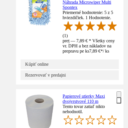
Náhrada Microwiper Multi
Spontex
Priemerné hodnotenie: 5 z 5
hviezdičiek. 1 Hodnotenie.
(
1
)
preț — 7,89 € * Všetky ceny
vr. DPH a bez nákladov na
prepravu pe ks
7,89 €
*
/
ks
Kúpiť online
Rezervovať v predajni
Papierové utierky Maxi
dvojvrstvové 110 m
Tento tovar zatiaľ nikto
nehodnotil.