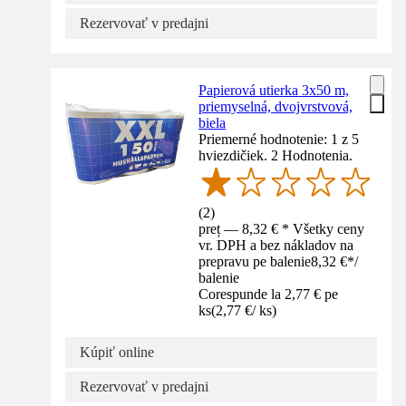
Rezervovať v predajni
Papierová utierka 3x50 m,
priemyselná, dvojvrstvová,
biela
Priemerné hodnotenie: 1 z 5
hviezdičiek. 2 Hodnotenia.
(
2
)
preț — 8,32 € * Všetky ceny
vr. DPH a bez nákladov na
prepravu pe balenie
8,32 €
*
/
balenie
Corespunde la 2,77 € pe
ks
(
2,77 €
/
ks
)
Kúpiť online
Rezervovať v predajni