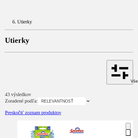
Utierky
Utierky
Všet
43 výsledkov
Zoradené podľa:
Preskočiť zoznam produktov