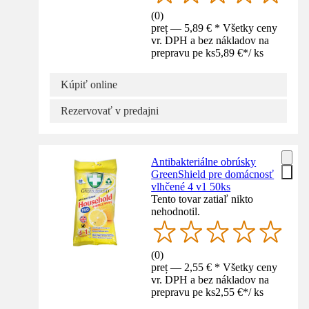
(
0
)
preț — 5,89 € * Všetky ceny
vr. DPH a bez nákladov na
prepravu pe ks
5,89 €
*
/
ks
Kúpiť online
Rezervovať v predajni
Antibakteriálne obrúsky
GreenShield pre domácnosť
vlhčené 4 v1 50ks
Tento tovar zatiaľ nikto
nehodnotil.
(
0
)
preț — 2,55 € * Všetky ceny
vr. DPH a bez nákladov na
prepravu pe ks
2,55 €
*
/
ks