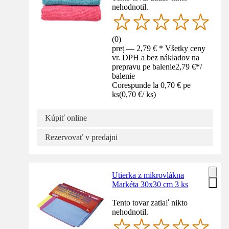
nehodnotil.
(
0
)
preț — 2,79 € * Všetky ceny
vr. DPH a bez nákladov na
prepravu pe balenie
2,79 €
*
/
balenie
Corespunde la 0,70 € pe
ks
(
0,70 €
/
ks
)
Kúpiť online
Rezervovať v predajni
Utierka z mikrovlákna
Markéta 30x30 cm 3 ks
Tento tovar zatiaľ nikto
nehodnotil.