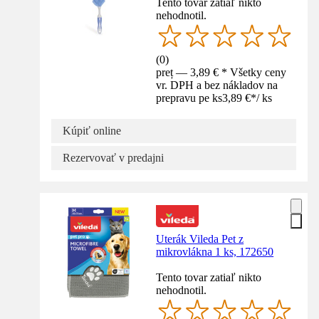
Tento tovar zatiaľ nikto
nehodnotil.
(
0
)
preț — 3,89 € * Všetky ceny
vr. DPH a bez nákladov na
prepravu pe ks
3,89 €
*
/
ks
Kúpiť online
Rezervovať v predajni
Uterák Vileda Pet z
mikrovlákna 1 ks, 172650
Tento tovar zatiaľ nikto
nehodnotil.