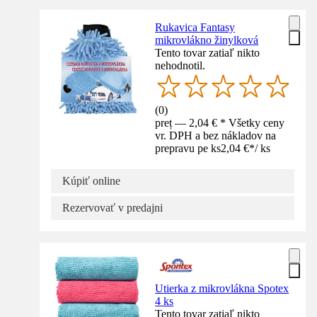
Rukavica Fantasy
mikrovlákno žinylková
Tento tovar zatiaľ nikto
nehodnotil.
(
0
)
preț — 2,04 € * Všetky ceny
vr. DPH a bez nákladov na
prepravu pe ks
2,04 €
*
/
ks
Kúpiť online
Rezervovať v predajni
Utierka z mikrovlákna Spotex
4 ks
Tento tovar zatiaľ nikto