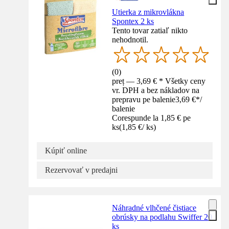
Utierka z mikrovlákna
Spontex 2 ks
Tento tovar zatiaľ nikto
nehodnotil.
(
0
)
preț — 3,69 € * Všetky ceny
vr. DPH a bez nákladov na
prepravu pe balenie
3,69 €
*
/
balenie
Corespunde la 1,85 € pe
ks
(
1,85 €
/
ks
)
Kúpiť online
Rezervovať v predajni
Náhradné vlhčené čistiace
obrúsky na podlahu Swiffer 20
ks