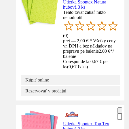
Utierka Spontex Natura
hubová 3 ks
Tento tovar zatiaľ nikto
nehodnotil.
(
0
)
preț — 2,00 € * Všetky ceny
vr. DPH a bez nákladov na
prepravu pe balenie
2,00 €
*
/
balenie
Corespunde la 0,67 € pe
ks
(
0,67 €
/
ks
)
Kúpiť online
Rezervovať v predajni
Utierka Spontex Top Tex
hubová 3 ks