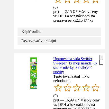
(
0
)
preț — 2,15 € * Všetky ceny
vr. DPH a bez nákladov na
prepravu pe ks
2,15 €
*
/
ks
Kúpiť online
Rezervovať v predajni
Upratovacia sada Swiffer
Sweeper, 1x mop násada, 8x
suché utierky, 3x vlhčené
utierky
Tento tovar zatiaľ nikto
nehodnotil.
(
0
)
preț — 16,99 € * Všetky ceny
vr. DPH a bez nákladov na
prepravu pe ks
16,99 €
*
/
ks