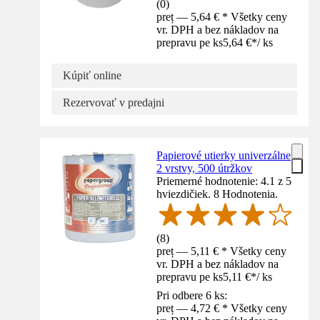
(
0
)
preț — 5,64 € * Všetky ceny
vr. DPH a bez nákladov na
prepravu pe ks
5,64 €
*
/
ks
Kúpiť online
Rezervovať v predajni
Papierové utierky univerzálne
2 vrstvy, 500 útržkov
Priemerné hodnotenie: 4.1 z 5
hviezdičiek. 8 Hodnotenia.
(
8
)
preț — 5,11 € * Všetky ceny
vr. DPH a bez nákladov na
prepravu pe ks
5,11 €
*
/
ks
Pri odbere 6 ks:
preț — 4,72 € * Všetky ceny