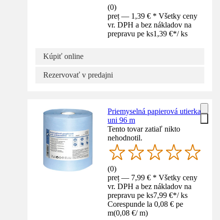
(
0
)
preț — 1,39 € * Všetky ceny
vr. DPH a bez nákladov na
prepravu pe ks
1,39 €
*
/
ks
Kúpiť online
Rezervovať v predajni
Priemyselná papierová utierka
uni 96 m
Tento tovar zatiaľ nikto
nehodnotil.
(
0
)
preț — 7,99 € * Všetky ceny
vr. DPH a bez nákladov na
prepravu pe ks
7,99 €
*
/
ks
Corespunde la 0,08 € pe
m
(
0,08 €
/
m
)