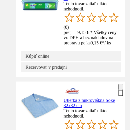
Tento tovar zatiaľ nikto
nehodnotil.
(
0
)
preț — 9,15 € * Všetky ceny
vr. DPH a bez nákladov na
prepravu pe ks
9,15 €
*
/
ks
Kúpiť online
Rezervovať v predajni
Utierka z mikrovlákna Söke
32x32 cm
Tento tovar zatiaľ nikto
nehodnotil.