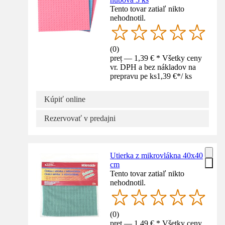
Tento tovar zatiaľ nikto
nehodnotil.
(
0
)
preț — 1,39 € * Všetky ceny
vr. DPH a bez nákladov na
prepravu pe ks
1,39 €
*
/
ks
Kúpiť online
Rezervovať v predajni
Utierka z mikrovlákna 40x40
cm
Tento tovar zatiaľ nikto
nehodnotil.
(
0
)
preț — 1,49 € * Všetky ceny