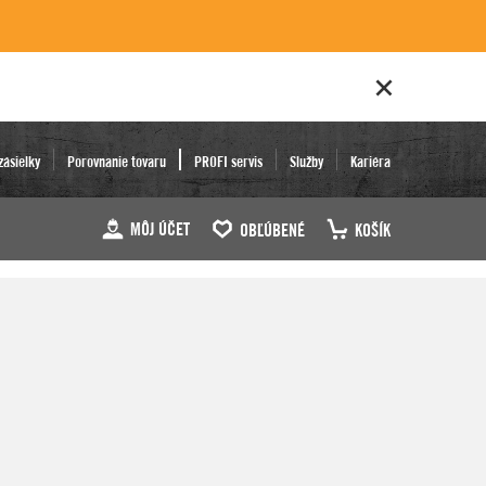
zásielky
Porovnanie tovaru
PROFI servis
Služby
Kariéra
MÔJ ÚČET
OBĽÚBENÉ
KOŠÍK