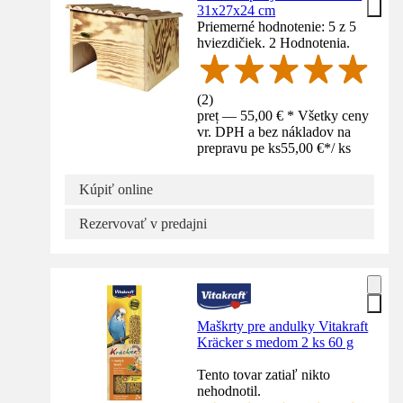
31x27x24 cm
Priemerné hodnotenie: 5 z 5
hviezdičiek. 2 Hodnotenia.
(
2
)
preț — 55,00 € * Všetky ceny
vr. DPH a bez nákladov na
prepravu pe ks
55,00 €
*
/
ks
Kúpiť online
Rezervovať v predajni
Maškrty pre andulky Vitakraft
Kräcker s medom 2 ks 60 g
Tento tovar zatiaľ nikto
nehodnotil.