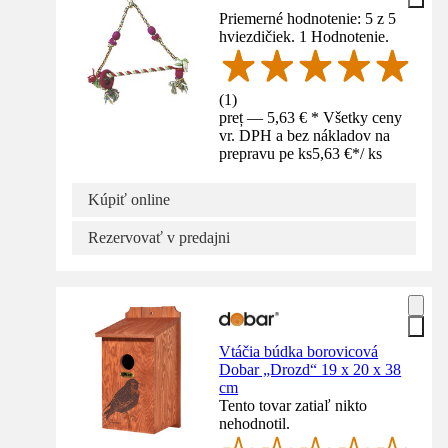
Priemerné hodnotenie: 5 z 5
hviezdičiek. 1 Hodnotenie.
(
1
)
preț — 5,63 € * Všetky ceny
vr. DPH a bez nákladov na
prepravu pe ks
5,63 €
*
/
ks
Kúpiť online
Rezervovať v predajni
Vtáčia búdka borovicová
Dobar „Drozd“ 19 x 20 x 38
cm
Tento tovar zatiaľ nikto
nehodnotil.