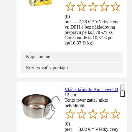
(
0
)
preț — 7,78 € * Všetky ceny
vr. DPH a bez nákladov na
prepravu pe ks
7,78 €
*
/
ks
Corespunde la 10,37 € pe
kg
(
10,37 €
/
kg
)
Kúpiť online
Rezervovať v predajni
Vtáčie kŕmidlo Bird Jewel Ø
12 cm
Tento tovar zatiaľ nikto
nehodnotil.
(
0
)
preț — 3,02 € * Všetky ceny