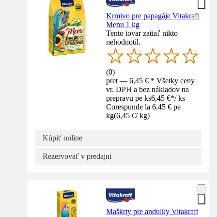
Krmivo pre papagáje Vitakraft
Menu 1 kg
Tento tovar zatiaľ nikto
nehodnotil.
(
0
)
preț — 6,45 € * Všetky ceny
vr. DPH a bez nákladov na
prepravu pe ks
6,45 €
*
/
ks
Corespunde la 6,45 € pe
kg
(
6,45 €
/
kg
)
Kúpiť online
Rezervovať v predajni
Maškrty pre andulky Vitakraft