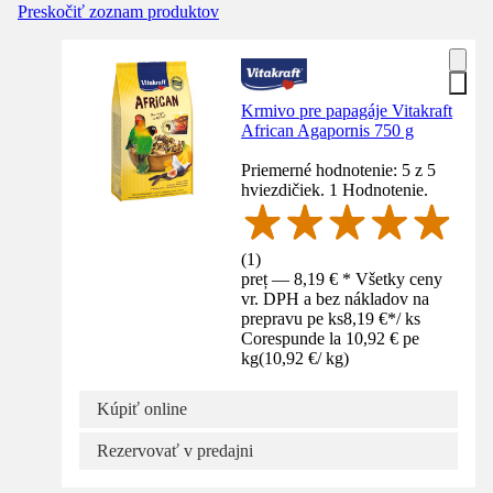
Preskočiť zoznam produktov
Krmivo pre papagáje Vitakraft
African Agapornis 750 g
Priemerné hodnotenie: 5 z 5
hviezdičiek. 1 Hodnotenie.
(
1
)
preț — 8,19 € * Všetky ceny
vr. DPH a bez nákladov na
prepravu pe ks
8,19 €
*
/
ks
Corespunde la 10,92 € pe
kg
(
10,92 €
/
kg
)
Kúpiť online
Rezervovať v predajni