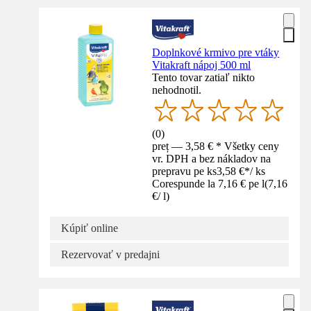
Doplnkové krmivo pre vtáky
Vitakraft nápoj 500 ml
Tento tovar zatiaľ nikto
nehodnotil.
(
0
)
preț — 3,58 € * Všetky ceny
vr. DPH a bez nákladov na
prepravu pe ks
3,58 €
*
/
ks
Corespunde la 7,16 € pe l
(
7,16
€
/
l
)
Kúpiť online
Rezervovať v predajni