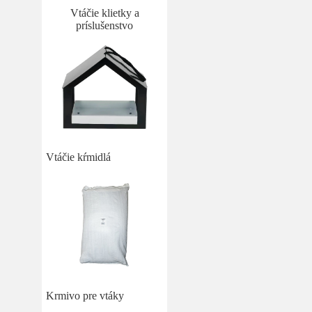
Vtáčie klietky a
príslušenstvo
Vtáčie kŕmidlá
Krmivo pre vtáky