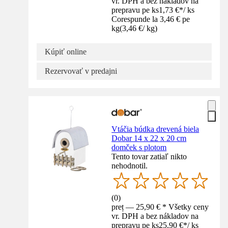
vr. DPH a bez nákladov na
prepravu pe ks
1,73 €
*
/
ks
Corespunde la 3,46 € pe
kg
(
3,46 €
/
kg
)
Kúpiť online
Rezervovať v predajni
Vtáčia búdka drevená biela
Dobar 14 x 22 x 20 cm
domček s plotom
Tento tovar zatiaľ nikto
nehodnotil.
(
0
)
preț — 25,90 € * Všetky ceny
vr. DPH a bez nákladov na
prepravu pe ks
25,90 €
*
/
ks