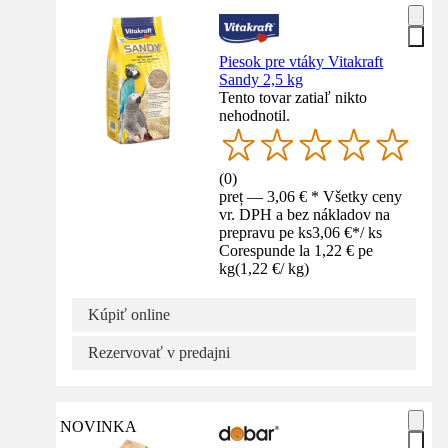
Piesok pre vtáky Vitakraft
Sandy 2,5 kg
Tento tovar zatiaľ nikto
nehodnotil.
(
0
)
preț — 3,06 € * Všetky ceny
vr. DPH a bez nákladov na
prepravu pe ks
3,06 €
*
/
ks
Corespunde la 1,22 € pe
kg
(
1,22 €
/
kg
)
Kúpiť online
Rezervovať v predajni
NOVINKA