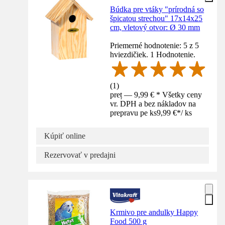
Búdka pre vtáky "prírodná so
špicatou strechou" 17x14x25
cm, vletový otvor: Ø 30 mm
Priemerné hodnotenie: 5 z 5
hviezdičiek. 1 Hodnotenie.
(
1
)
preț — 9,99 € * Všetky ceny
vr. DPH a bez nákladov na
prepravu pe ks
9,99 €
*
/
ks
Kúpiť online
Rezervovať v predajni
Krmivo pre andulky Happy
Food 500 g