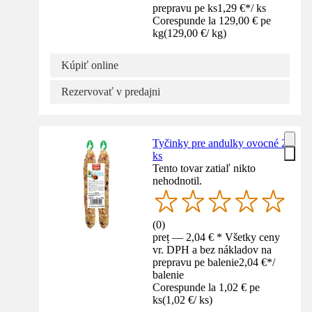
prepravu pe ks
1,29 €
*
/
ks
Corespunde la 129,00 € pe
kg
(
129,00 €
/
kg
)
Kúpiť online
Rezervovať v predajni
Tyčinky pre andulky ovocné 2
ks
Tento tovar zatiaľ nikto
nehodnotil.
(
0
)
preț — 2,04 € * Všetky ceny
vr. DPH a bez nákladov na
prepravu pe balenie
2,04 €
*
/
balenie
Corespunde la 1,02 € pe
ks
(
1,02 €
/
ks
)