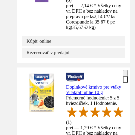
(
0
)
preț — 2,14 € * Všetky ceny
vr. DPH a bez nákladov na
prepravu pe ks
2,14 €
*
/
ks
Corespunde la 35,67 € pe
kg
(
35,67 €
/
kg
)
Kúpiť online
Rezervovať v predajni
Doplnkové krmivo pre vtáky
Vitakraft uhlie 10 g
Priemerné hodnotenie: 5 z 5
hviezdičiek. 1 Hodnotenie.
(
1
)
preț — 1,29 € * Všetky ceny
vr. DPH a bez nákladov na