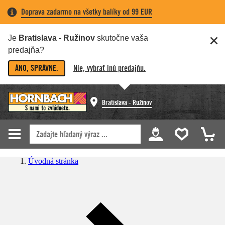
Doprava zadarmo na všetky balíky od 99 EUR
Je
Bratislava - Ružinov
skutočne vaša
predajňa?
ÁNO, SPRÁVNE.
Nie, vybrať inú predajňu.
Bratislava - Ružinov
Úvodná stránka