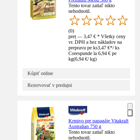
Tento tovar zatiaľ nikto
nehodnotil.
(
0
)
preț — 3,47 € * Všetky ceny
vr. DPH a bez nákladov na
prepravu pe ks
3,47 €
*
/
ks
Corespunde la 6,94 € pe
kg
(
6,94 €
/
kg
)
Kúpiť online
Rezervovať v predajni
Krmivo pre papagáje Vitakraft
Australian 750 g
Tento tovar zatiaľ nikto
nehodnotil.