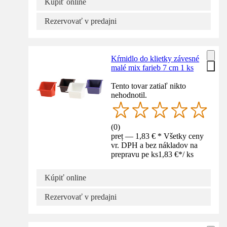
Kúpiť online
Rezervovať v predajni
Kŕmidlo do klietky závesné
malé mix farieb 7 cm 1 ks
Tento tovar zatiaľ nikto
nehodnotil.
(
0
)
preț — 1,83 € * Všetky ceny
vr. DPH a bez nákladov na
prepravu pe ks
1,83 €
*
/
ks
Kúpiť online
Rezervovať v predajni