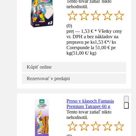
Tento tovar zatiaľ nikto
nehodnotil.
(
0
)
preț — 1,53 € * Všetky ceny
vr. DPH a bez nákladov na
prepravu pe ks
1,53 €
*
/
ks
Corespunde la 51,00 € pe
kg
(
51,00 €
/
kg
)
Kúpiť online
Rezervovať v predajni
Proso v klasoch Fantasia
Premium Tatrapet 60 g
Tento tovar zatiaľ nikto
nehodnotil.