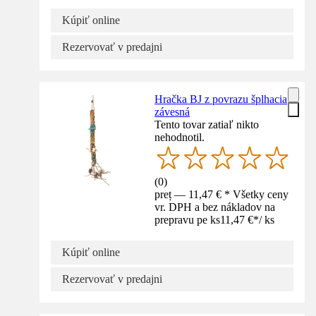
Kúpiť online
Rezervovať v predajni
Hračka BJ z povrazu šplhacia
závesná
Tento tovar zatiaľ nikto
nehodnotil.
(
0
)
preț — 11,47 € * Všetky ceny
vr. DPH a bez nákladov na
prepravu pe ks
11,47 €
*
/
ks
Kúpiť online
Rezervovať v predajni