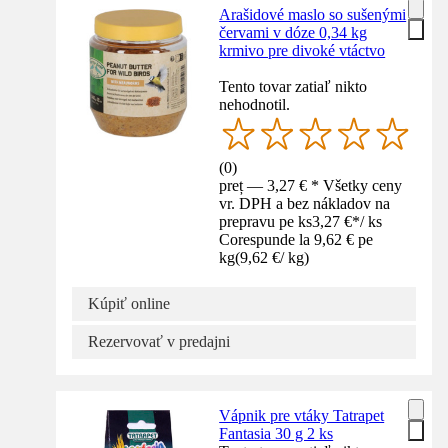
Arašidové maslo so sušenými
červami v dóze 0,34 kg
krmivo pre divoké vtáctvo
Tento tovar zatiaľ nikto
nehodnotil.
(
0
)
preț — 3,27 € * Všetky ceny
vr. DPH a bez nákladov na
prepravu pe ks
3,27 €
*
/
ks
Corespunde la 9,62 € pe
kg
(
9,62 €
/
kg
)
Kúpiť online
Rezervovať v predajni
Vápnik pre vtáky Tatrapet
Fantasia 30 g 2 ks