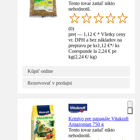
Tento tovar zatiaľ nikto
nehodnotil.
(
0
)
preț — 1,12 € * Všetky ceny
vr. DPH a bez nákladov na
prepravu pe ks
1,12 €
*
/
ks
Corespunde la 2,24 € pe
kg
(
2,24 €
/
kg
)
Kúpiť online
Rezervovať v predajni
Krmivo pre papagáje Vitakraft
Amazonian 750 g
Tento tovar zatiaľ nikto
nehodnotil.