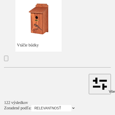
Vtáčie búdky
Všet
122 výsledkov
Zoradené podľa: