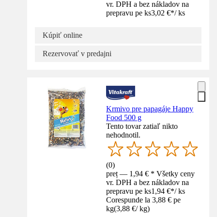
vr. DPH a bez nákladov na
prepravu pe ks
3,02 €
*
/
ks
Kúpiť online
Rezervovať v predajni
Krmivo pre papagáje Happy
Food 500 g
Tento tovar zatiaľ nikto
nehodnotil.
(
0
)
preț — 1,94 € * Všetky ceny
vr. DPH a bez nákladov na
prepravu pe ks
1,94 €
*
/
ks
Corespunde la 3,88 € pe
kg
(
3,88 €
/
kg
)