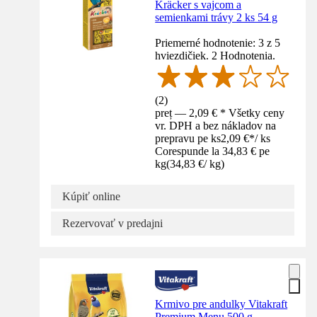
Kräcker s vajcom a
semienkami trávy 2 ks 54 g
Priemerné hodnotenie: 3 z 5
hviezdičiek. 2 Hodnotenia.
(
2
)
preț — 2,09 € * Všetky ceny
vr. DPH a bez nákladov na
prepravu pe ks
2,09 €
*
/
ks
Corespunde la 34,83 € pe
kg
(
34,83 €
/
kg
)
Kúpiť online
Rezervovať v predajni
Krmivo pre andulky Vitakraft
Premium Menu 500 g