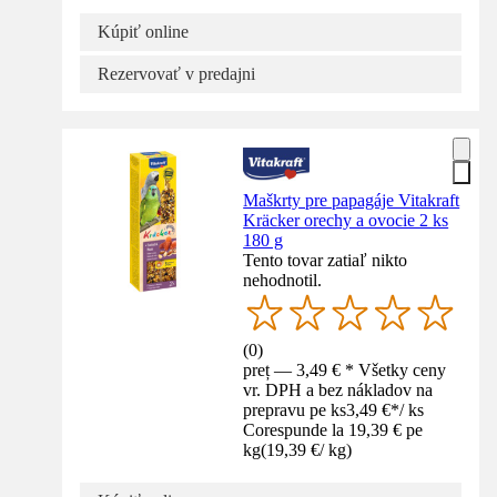
Kúpiť online
Rezervovať v predajni
Maškrty pre papagáje Vitakraft
Kräcker orechy a ovocie 2 ks
180 g
Tento tovar zatiaľ nikto
nehodnotil.
(
0
)
preț — 3,49 € * Všetky ceny
vr. DPH a bez nákladov na
prepravu pe ks
3,49 €
*
/
ks
Corespunde la 19,39 € pe
kg
(
19,39 €
/
kg
)