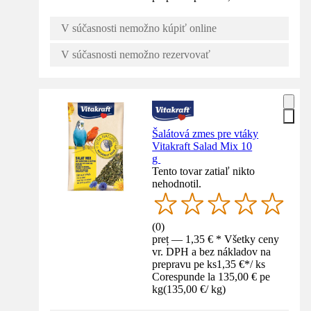
V súčasnosti nemožno kúpiť online
V súčasnosti nemožno rezervovať
Šalátová zmes pre vtáky
Vitakraft Salad Mix 10
g
Tento tovar zatiaľ nikto
nehodnotil.
(
0
)
preț — 1,35 € * Všetky ceny
vr. DPH a bez nákladov na
prepravu pe ks
1,35 €
*
/
ks
Corespunde la 135,00 € pe
kg
(
135,00 €
/
kg
)