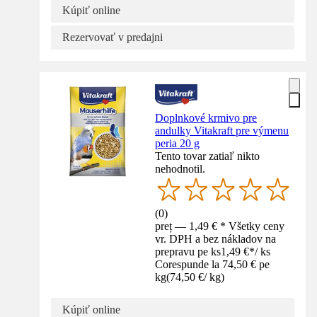
Kúpiť online
Rezervovať v predajni
Doplnkové krmivo pre
andulky Vitakraft pre výmenu
peria 20 g
Tento tovar zatiaľ nikto
nehodnotil.
(
0
)
preț — 1,49 € * Všetky ceny
vr. DPH a bez nákladov na
prepravu pe ks
1,49 €
*
/
ks
Corespunde la 74,50 € pe
kg
(
74,50 €
/
kg
)
Kúpiť online