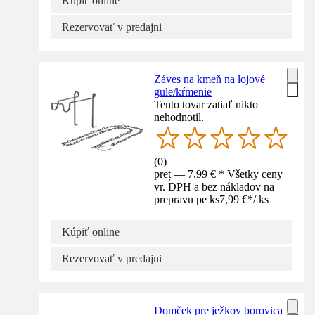
Kúpiť online
Rezervovať v predajni
Záves na kmeň na lojové
gule/kŕmenie
Tento tovar zatiaľ nikto
nehodnotil.
(
0
)
preț — 7,99 € * Všetky ceny
vr. DPH a bez nákladov na
prepravu pe ks
7,99 €
*
/
ks
Kúpiť online
Rezervovať v predajni
Domček pre ježkov borovica