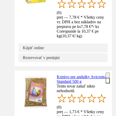
(
0
)
preț — 7,78 € * Všetky ceny
vr. DPH a bez nákladov na
prepravu pe ks
7,78 €
*
/
ks
Corespunde la 10,37 € pe
kg
(
10,37 €
/
kg
)
Kúpiť online
Rezervovať v predajni
Krmivo pre andulky Avicentra
Standard 500 g
Tento tovar zatiaľ nikto
nehodnotil.
(
0
)
preț — 1,73 € * Všetky ceny