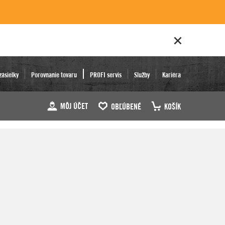
zásielky
Porovnanie tovaru
PROFI servis
Služby
Kariéra
MÔJ ÚČET
OBĽÚBENÉ
KOŠÍK