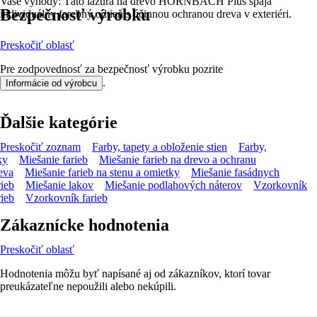
Vaše výhody: Táto lazúra na drevo HORNBACH Plus spája
Bezpečnosť výrobku
individuálny farebný odtieň s účinnou ochranou dreva v exteriéri.
Preskočiť oblasť
Pre zodpovednosť za bezpečnosť výrobku pozrite
.
Informácie od výrobcu
Ďalšie kategórie
Preskočiť zoznam
Farby, tapety a obloženie stien
Farby,
ky
Miešanie farieb
Miešanie farieb na drevo a ochranu
eva
Miešanie farieb na stenu a omietky
Miešanie fasádnych
rieb
Miešanie lakov
Miešanie podlahových náterov
Vzorkovník
rieb
Vzorkovník farieb
Zákaznícke hodnotenia
Preskočiť oblasť
Hodnotenia môžu byť napísané aj od zákazníkov, ktorí tovar
preukázateľne nepoužili alebo nekúpili.