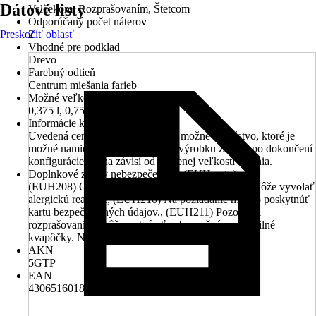
Dátové listy
Valčekom, Rozprašovaním, Štetcom
Odporúčaný počet náterov
Preskočiť oblasť
2
Vhodné pre podklad
Drevo
Farebný odtieň
Centrum miešania farieb
Možné veľkosti balení v ml/l
0,375 l, 0,75 l, 2,5 l, 5 l
Informácie k objednávaniu
Uvedená cena platí pre najmenšie možné množstvo, ktoré je
možné namiešať. Cenu finálneho výrobku získate po dokončení
konfigurácie. Cena závisí od zvolenej veľkosti balenia.
Doplnkové znaky nebezpečenstva (EUH vety)
(EUH208) Obsahuje 1,2-benzizotiazol-3(2H)-on. Môže vyvolať
alergickú reakciu., (EUH210) Na požiadanie možno poskytnúť
kartu bezpečnostných údajov., (EUH211) Pozor! Pri
rozprašovaní sa môžu vytvárať nebezpečné respirabilné
kvapôčky. Nevdychujte aerosóly ani hmlu.
AKN
5GTP
EAN
4306516018444, 4306516305391, 4306516389544