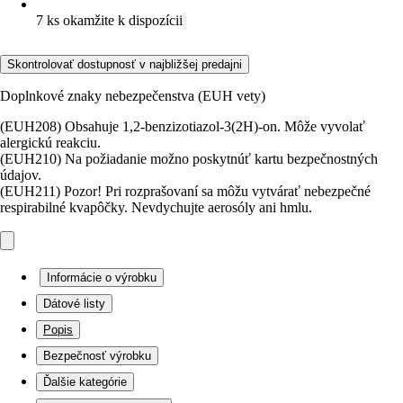
7 ks okamžite k dispozícii
Skontrolovať dostupnosť v najbližšej predajni
Doplnkové znaky nebezpečenstva (EUH vety)
(EUH208) Obsahuje 1,2-benzizotiazol-3(2H)-on. Môže vyvolať
alergickú reakciu.
(EUH210) Na požiadanie možno poskytnúť kartu bezpečnostných
údajov.
(EUH211) Pozor! Pri rozprašovaní sa môžu vytvárať nebezpečné
respirabilné kvapôčky. Nevdychujte aerosóly ani hmlu.
Informácie o výrobku
Dátové listy
Popis
Bezpečnosť výrobku
Ďalšie kategórie