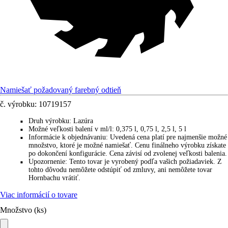
Namiešať požadovaný farebný odtieň
č. výrobku:
10719157
Druh výrobku
:
Lazúra
■
Možné veľkosti balení v ml/l
:
0,375 l, 0,75 l, 2,5 l, 5 l
■
Informácie k objednávaniu
:
Uvedená cena platí pre najmenšie možné
■
množstvo, ktoré je možné namiešať. Cenu finálneho výrobku získate
po dokončení konfigurácie. Cena závisí od zvolenej veľkosti balenia.
Upozornenie
:
Tento tovar je vyrobený podľa vašich požiadaviek. Z
■
tohto dôvodu nemôžete odstúpiť od zmluvy, ani nemôžete tovar
Hornbachu vrátiť.
Viac informácií o tovare
Množstvo (ks)