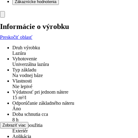
Zákaznícke hodnotenia
Informácie o výrobku
Preskočiť oblasť
Druh výrobku
Lazúra
Vyhotovenie
Univerzálna lazúra
Typ základu
Na vodnej báze
Vlastnosti
Nie lepivé
Výdatnosť pri jednom nátere
15 m²/l
Odporúčanie základného náteru
Áno
Doba schnutia cca
8 h
Oblasť použitia
Zobraziť viac
Exteriér
Aplikácia