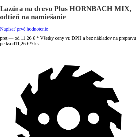
Lazúra na drevo Plus HORNBACH MIX,
odtieň na namiešanie
Napísať prvé hodnotenie
preț — od 11,26 € * Všetky ceny vr. DPH a bez nákladov na prepravu
pe ks
od
11,26 €
*
/
ks