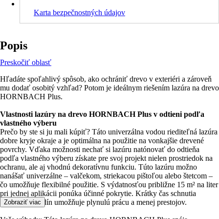
Karta bezpečnostných údajov
Popis
Preskočiť oblasť
Hľadáte spoľahlivý spôsob, ako ochrániť drevo v exteriéri a zároveň
mu dodať osobitý vzhľad? Potom je ideálnym riešením lazúra na drevo
HORNBACH Plus.
Vlastnosti lazúry na drevo HORNBACH Plus v odtieni podľa
vlastného výberu
Prečo by ste si ju mali kúpiť? Táto univerzálna vodou riediteľná lazúra
dobre kryje okraje a je optimálna na použitie na vonkajšie drevené
povrchy. Vďaka možnosti nechať si lazúru natónovať do odtieňa
podľa vlastného výberu získate pre svoj projekt nielen prostriedok na
ochranu, ale aj vhodnú dekoratívnu funkciu. Túto lazúru možno
nanášať univerzálne – valčekom, striekacou pištoľou alebo štetcom –
čo umožňuje flexibilné použitie. S výdatnosťou približne 15 m² na liter
pri jednej aplikácii ponúka účinné pokrytie. Krátky čas schnutia
približne 8 hodín umožňuje plynulú prácu a menej prestojov.
Zobraziť viac