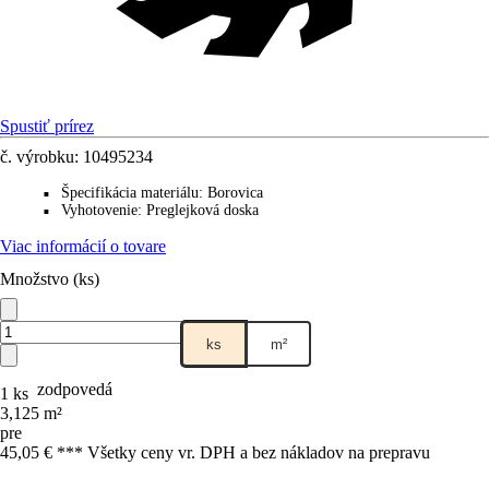
Spustiť prírez
č. výrobku:
10495234
Špecifikácia materiálu
:
Borovica
■
Vyhotovenie
:
Preglejková doska
■
Viac informácií o tovare
Množstvo (ks)
ks
m²
zodpovedá
1 ks
3,125 m²
pre
45,05 € *
*
* Všetky ceny vr. DPH a bez nákladov na prepravu