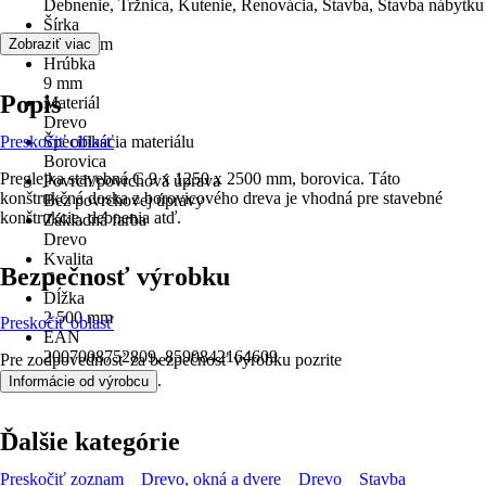
Debnenie, Tržnica, Kutenie, Renovácia, Stavba, Stavba nábytku
Šírka
1 250 mm
Zobraziť viac
Hrúbka
9 mm
Popis
Materiál
Drevo
Preskočiť oblasť
Špecifikácia materiálu
Borovica
Preglejka stavebná C 9 x 1250 x 2500 mm, borovica. Táto
Povrch/povrchová úprava
konštrukčná doska z borovicového dreva je vhodná pre stavebné
Bez povrchovej úpravy
konštrukcie, debnenia atď.
Základná farba
Drevo
Kvalita
Bezpečnosť výrobku
C
Dĺžka
2 500 mm
Preskočiť oblasť
EAN
2007008752809, 8590842164609
Pre zodpovednosť za bezpečnosť výrobku pozrite
.
Informácie od výrobcu
Ďalšie kategórie
Preskočiť zoznam
Drevo, okná a dvere
Drevo
Stavba