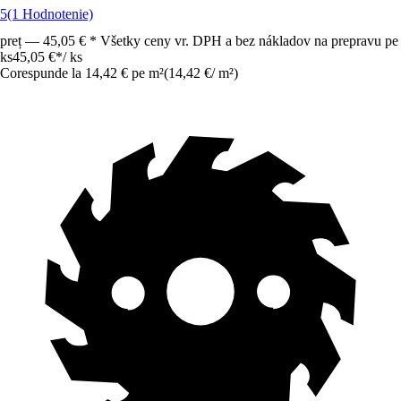
5
(1 Hodnotenie)
preț — 45,05 € * Všetky ceny vr. DPH a bez nákladov na prepravu pe
ks
45,05 €
*
/
ks
Corespunde la 14,42 € pe m²
(
14,42 €
/
m²
)