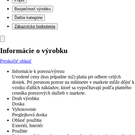
Popis
Bezpečnosť výrobku
Ďalšie kategórie
Zákaznícke hodnotenia
Informácie o výrobku
Preskočiť oblasť
Informácie k porezu/výrezu
Uvedené ceny (kus prípadne m2) platia pri odbere celých
dosiek. Pri presnom poreze na milimetre v markete môže dôjsť k
vzniku ďalších nákladov, ktoré sa vypočítavajú podľa platného
cenníka porezových služieb v markete.
Druh výrobku
Doska
Vyhotovenie
Preglejková doska
Oblasť použitia
Exteriér, Interiér
Použitie