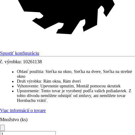
Spustiť konfiguráciu
č. výrobku:
10261138
Oblasť použitia
:
Sieťka na okno, Sieťka na dvere, Sieťka na strešné
■
okno
Druh výrobku
:
Rám okna, Rám dverí
■
Vyhotovenie
:
Upevnenie upnutím, Montáž pomocou skrutiek
■
Upozornenie
:
Tento tovar je vyrobený podľa vašich požiadaviek. Z
■
tohto dôvodu nemôžete odstúpiť od zmluvy, ani nemôžete tovar
Hornbachu vrátiť.
Viac informácií o tovare
Množstvo (ks)