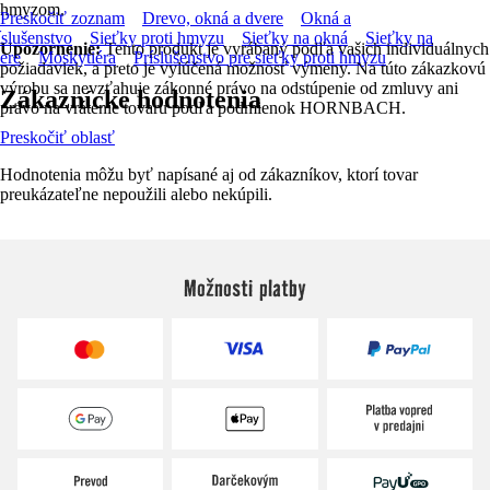
hmyzom.
Preskočiť zoznam
Drevo, okná a dvere
Okná a
íslušenstvo
Sieťky proti hmyzu
Sieťky na okná
Sieťky na
Upozornenie:
Tento produkt je vyrábaný podľa vašich individuálnych
ere
Moskytiéra
Príslušenstvo pre sieťky proti hmyzu
požiadaviek, a preto je vylúčená možnosť výmeny. Na túto zákazkovú
výrobu sa nevzťahuje zákonné právo na odstúpenie od zmluvy ani
Zákaznícke hodnotenia
právo na vrátenie tovaru podľa podmienok HORNBACH.
Preskočiť oblasť
Hodnotenia môžu byť napísané aj od zákazníkov, ktorí tovar
preukázateľne nepoužili alebo nekúpili.
Možnosti platby