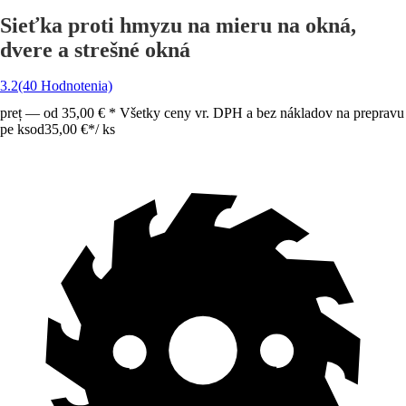
Sieťka proti hmyzu na mieru na okná,
dvere a strešné okná
3.2
(40 Hodnotenia)
preț — od 35,00 € * Všetky ceny vr. DPH a bez nákladov na prepravu
pe ks
od
35,00 €
*
/
ks