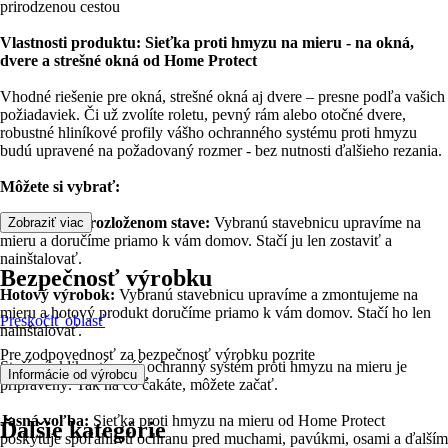
prirodzenou cestou
Vlastnosti produktu: Sieťka proti hmyzu na mieru - na okná,
dvere a strešné okná od Home Protect
Vhodné riešenie pre okná, strešné okná aj dvere – presne podľa vašich
požiadaviek. Či už zvolíte roletu, pevný rám alebo otočné dvere,
robustné hliníkové profily vášho ochranného systému proti hmyzu
budú upravené na požadovaný rozmer - bez nutnosti ďalšieho rezania.
Môžete si vybrať:
Stavebnice v rozloženom stave:
Vybranú stavebnicu upravíme na
Zobraziť viac
mieru a doručíme priamo k vám domov. Stačí ju len zostaviť a
nainštalovať.
Bezpečnosť výrobku
Hotový výrobok:
Vybranú stavebnicu upravíme a zmontujeme na
mieru a hotový produkt doručíme priamo k vám domov. Stačí ho len
Preskočiť oblasť
nainštalovať.
Pre zodpovednosť za bezpečnosť výrobku pozrite
Stačí pár kliknutí a váš ochranný systém proti hmyzu na mieru je
.
Informácie od výrobcu
pripravený. Tak na čo čakáte, môžete začať.
Jasná voľba:
Sieťka proti hmyzu na mieru od Home Protect
Ďalšie kategórie
poskytuje spoľahlivú ochranu pred muchami, pavúkmi, osami a ďalším