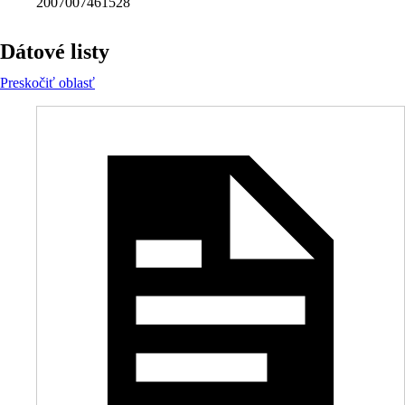
2007007461528
Dátové listy
Preskočiť oblasť