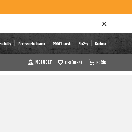
zásielky
Porovnanie tovaru
PROFI servis
Služby
Kariéra
MÔJ ÚČET
OBĽÚBENÉ
KOŠÍK