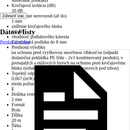
Minerálne podklady
Kročajová izolácia (dB)
20 dB
vyrovnanie nerovností (až do)
Zobraziť viac
1 mm
zníženie kročajového hluku
Dátové listy
4,5 dB
vhodnosť podlahového kúrenia
Preskočiť oblasť
Laminátová podlaha do 8 mm
Prednosti výrobku
na ochranu pred zvyškovou stavebnou vlhkosťou (odpadá
dodatočná pokládka PE fólie - 2v1 kombinovaný produkt), v
prenajatých a etážových bytoch na ochranu proti kročajovému
hluku (redukcia krokového hluku v priestoroch pod izbou)
Tepelný odpor
0,067 (m²K)/W
trieda požiaru (EN 13501-1)
E
Hrúbka vrstvy
2 mm
Formát
Rola
Dĺžka
20 m
Šírka