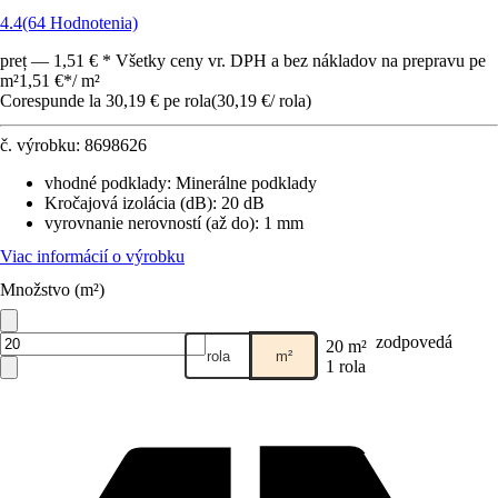
4.4
(64 Hodnotenia)
preț — 1,51 € * Všetky ceny vr. DPH a bez nákladov na prepravu pe
m²
1,51 €
*
/
m²
Corespunde la 30,19 € pe rola
(
30,19 €
/
rola
)
č. výrobku:
8698626
vhodné podklady
:
Minerálne podklady
Kročajová izolácia (dB)
:
20 dB
vyrovnanie nerovností (až do)
:
1 mm
Viac informácií o výrobku
Množstvo (m²)
zodpovedá
20 m²
rola
m²
1 rola