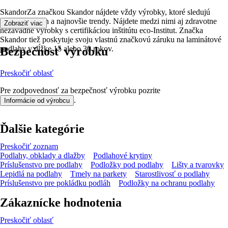
SkandorZa značkou Skandor nájdete vždy výrobky, ktoré sledujú
aktuálny dizajn a najnovšie trendy. Nájdete medzi nimi aj zdravotne
Zobraziť viac
nezávadné výrobky s certifikáciou inštitútu eco-Institut. Značka
Skandor tiež poskytuje svoju vlastnú značkovú záruku na laminátové
podlahy v dĺžke 15 alebo 30 rokov.
Bezpečnosť výrobku
Preskočiť oblasť
Pre zodpovednosť za bezpečnosť výrobku pozrite
.
Informácie od výrobcu
Ďalšie kategórie
Preskočiť zoznam
Podlahy, obklady a dlažby
Podlahové krytiny
Príslušenstvo pre podlahy
Podložky pod podlahy
Lišty a tvarovky
Lepidlá na podlahy
Tmely na parkety
Starostlivosť o podlahy
Príslušenstvo pre pokládku podláh
Podložky na ochranu podlahy
Zákaznícke hodnotenia
Preskočiť oblasť