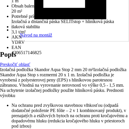
1 m
Obsah balenia
20 m²
Potrebné príslušenstvo
Izolačná a distančná páska SELITstop + hliníková páska
tlaková stabilita
3,1 t/m²
Návod na montáž
AKN
YDRV
EAN
4306517146825
Popis
Preskočiť oblasť
Izolačná podložka Skandor Aqua Stop 2 mm 20 m²Izolačná podložka
Skandor Aqua Stop s rozmermi 20 x 1 m. Izolačná podložka je
vyrobená z polyesterovej peny (EPS) s hliníkovou parotesnou
zábranou. Vhodná na vyrovnanie nerovností vo výške 0,5 - 1,5 mm.
Na uchytenie izolačnej podložky použite hliníkovú pásku. Prednosti
výrobku
Na ochranu pred zvyškovou stavebnou vlhkosťou (odpadá
dodatočné položenie PE fólie – 2 v 1 kombinovaný produkt), v
prenajatých a etážových bytoch na ochranu proti kročajovému a
dopadovému hluku (redukcia kročajového hluku v priestoroch
pod izbou)