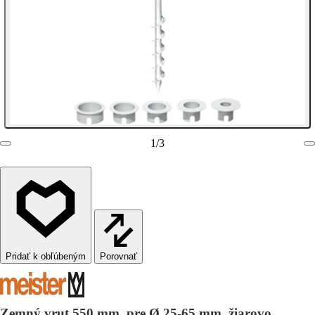
1
/
3
Porovnať
Zemný vrut 550 mm, pre Ø 25-65 mm, žiarovo