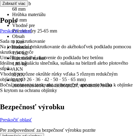
Rozmer b
Zobraziť viac
68 mm
Hrúbka materiálu
Popis
1,8 mm
Vhodné pre
Preskočiť oblasť
Priemer rúry 25-65 mm
Obsah
Sada na zaskrutkovanie
1 Kus
Na jednoduché priskrutkovanie do akéhokoľvek podkladu pomocou
Hmotnosť
skrutkovacej tyče
1,54 kg
Umožňuje stabilné ukotvenie do podkladu bez betónu
Hmotnosť na kus
Ideálne na inštaláciu slnečníka, sušiaka na bielizeň alebo plotového
1,85 kg
stĺpika
AKN
Vhodné pre rôzne okrúhle rúrky vďaka 5 rôznym redukčným
3FXX
objímkam (Ø 26 · 36 · 42 · 50 · 55 · 65 mm)
EAN
Bočná nastavovacia skrutka na bezpečné upevnenie kolíka k objímke
2003810264004, 4004338610227, 4004849979400
S krytom na ochranu objímky
Bezpečnosť výrobku
Preskočiť oblasť
Pre zodpovednosť za bezpečnosť výrobku pozrite
.