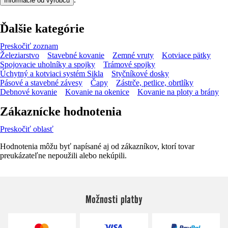
Informácie od výrobcu
Ďalšie kategórie
Preskočiť zoznam
Železiarstvo
Stavebné kovanie
Zemné vruty
Kotviace pätky
Spojovacie uholníky a spojky
Trámové spojky
Úchytný a kotviaci systém Sikla
Styčníkové dosky
Pásové a stavebné závesy
Čapy
Zástrče, petlice, obrtlíky
Debnové kovanie
Kovanie na okenice
Kovanie na ploty a brány
Zákaznícke hodnotenia
Preskočiť oblasť
Hodnotenia môžu byť napísané aj od zákazníkov, ktorí tovar
preukázateľne nepoužili alebo nekúpili.
Možnosti platby