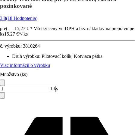
pozinkované
3.8
(18 Hodnotenia)
preț — 15,27 € * Všetky ceny vr. DPH a bez nákladov na prepravu pe
ks
15,27 €
*
/
ks
č. výrobku:
3810264
Druh výrobku
:
Pilotovací kolík, Kotviaca pätka
Viac informácií o výrobku
Množstvo (ks)
1 ks