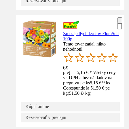
Rezervovať v predajni
Zmes jedlých kvetov FloraSelf
100g
Tento tovar zatiaľ nikto
nehodnotil.
(
0
)
preț — 5,15 € * Všetky ceny
vr. DPH a bez nákladov na
prepravu pe ks
5,15 €
*
/
ks
Corespunde la 51,50 € pe
kg
(
51,50 €
/
kg
)
Kúpiť online
Rezervovať v predajni