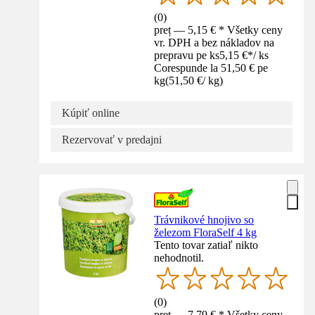
(
0
)
preț — 5,15 € * Všetky ceny
vr. DPH a bez nákladov na
prepravu pe ks
5,15 €
*
/
ks
Corespunde la 51,50 € pe
kg
(
51,50 €
/
kg
)
Kúpiť online
Rezervovať v predajni
Trávnikové hnojivo so
železom FloraSelf 4 kg
Tento tovar zatiaľ nikto
nehodnotil.
(
0
)
preț — 7,79 € * Všetky ceny