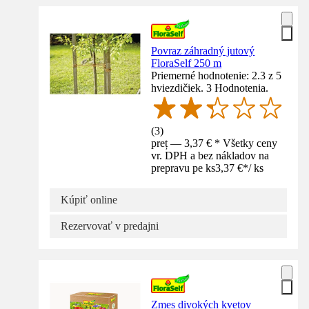
Povraz záhradný jutový
FloraSelf 250 m
Priemerné hodnotenie: 2.3 z 5
hviezdičiek. 3 Hodnotenia.
(
3
)
preț — 3,37 € * Všetky ceny
vr. DPH a bez nákladov na
prepravu pe ks
3,37 €
*
/
ks
Kúpiť online
Rezervovať v predajni
Zmes divokých kvetov