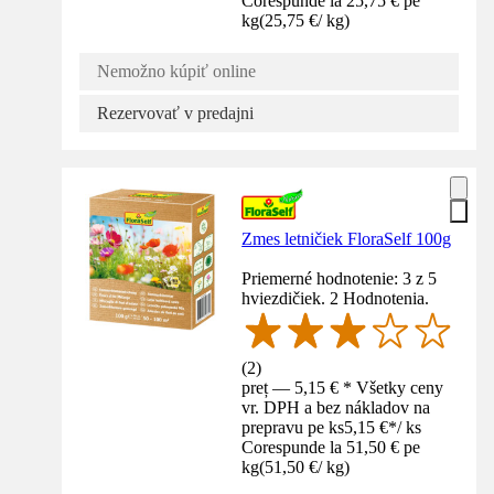
Corespunde la 25,75 € pe
kg
(
25,75 €
/
kg
)
Nemožno kúpiť online
Rezervovať v predajni
Zmes letničiek FloraSelf 100g
Priemerné hodnotenie: 3 z 5
hviezdičiek. 2 Hodnotenia.
(
2
)
preț — 5,15 € * Všetky ceny
vr. DPH a bez nákladov na
prepravu pe ks
5,15 €
*
/
ks
Corespunde la 51,50 € pe
kg
(
51,50 €
/
kg
)