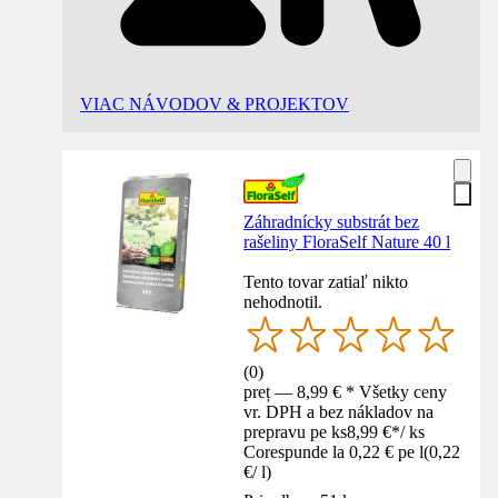
VIAC NÁVODOV & PROJEKTOV
Záhradnícky substrát bez
rašeliny FloraSelf Nature 40 l
Tento tovar zatiaľ nikto
nehodnotil.
(
0
)
preț — 8,99 € * Všetky ceny
vr. DPH a bez nákladov na
prepravu pe ks
8,99 €
*
/
ks
Corespunde la 0,22 € pe l
(
0,22
€
/
l
)