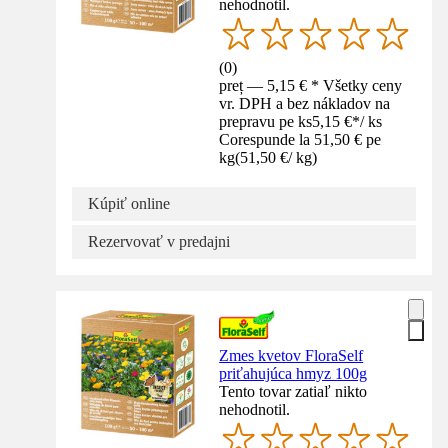
nehodnotil.
(
0
)
preț — 5,15 € * Všetky ceny
vr. DPH a bez nákladov na
prepravu pe ks
5,15 €
*
/
ks
Corespunde la 51,50 € pe
kg
(
51,50 €
/
kg
)
Kúpiť online
Rezervovať v predajni
Zmes kvetov FloraSelf
priťahujúca hmyz 100g
Tento tovar zatiaľ nikto
nehodnotil.