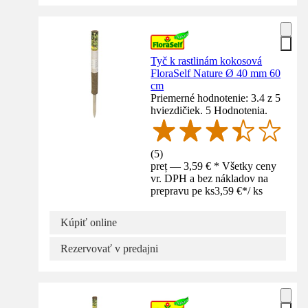
Tyč k rastlinám kokosová
FloraSelf Nature Ø 40 mm 60
cm
Priemerné hodnotenie: 3.4 z 5
hviezdičiek. 5 Hodnotenia.
(
5
)
preț — 3,59 € * Všetky ceny
vr. DPH a bez nákladov na
prepravu pe ks
3,59 €
*
/
ks
Kúpiť online
Rezervovať v predajni