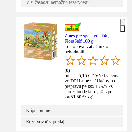
V súčasnosti nemožno rezervovať
Zmes pre spevavé vtáky
FloraSelf 100 g
Tento tovar zatiaľ nikto
nehodnotil.
(
0
)
preț — 5,15 € * Všetky ceny
vr. DPH a bez nákladov na
prepravu pe ks
5,15 €
*
/
ks
Corespunde la 51,50 € pe
kg
(
51,50 €
/
kg
)
Kúpiť online
Rezervovať v predajni