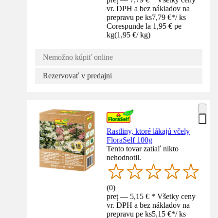
vr. DPH a bez nákladov na
prepravu pe ks
7,79 €
*
/
ks
Corespunde la 1,95 € pe
kg
(
1,95 €
/
kg
)
Nemožno kúpiť online
Rezervovať v predajni
Rastliny, ktoré lákajú včely
FloraSelf 100g
Tento tovar zatiaľ nikto
nehodnotil.
(
0
)
preț — 5,15 € * Všetky ceny
vr. DPH a bez nákladov na
prepravu pe ks
5,15 €
*
/
ks