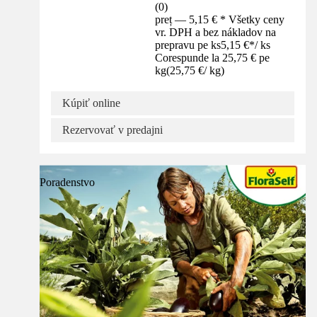
(
0
)
preț — 5,15 € * Všetky ceny
vr. DPH a bez nákladov na
prepravu pe ks
5,15 €
*
/
ks
Corespunde la 25,75 € pe
kg
(
25,75 €
/
kg
)
Kúpiť online
Rezervovať v predajni
Poradenstvo