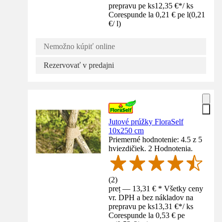
prepravu pe ks
12,35 €
*
/
ks
Corespunde la 0,21 € pe l
(
0,21
€
/
l
)
Nemožno kúpiť online
Rezervovať v predajni
Jutové prúžky FloraSelf
10x250 cm
Priemerné hodnotenie: 4.5 z 5
hviezdičiek. 2 Hodnotenia.
(
2
)
preț — 13,31 € * Všetky ceny
vr. DPH a bez nákladov na
prepravu pe ks
13,31 €
*
/
ks
Corespunde la 0,53 € pe