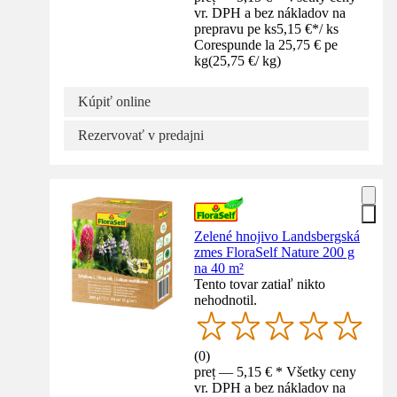
vr. DPH a bez nákladov na
prepravu pe ks
5,15 €
*
/
ks
Corespunde la 25,75 € pe
kg
(
25,75 €
/
kg
)
Kúpiť online
Rezervovať v predajni
Zelené hnojivo Landsbergská
zmes FloraSelf Nature 200 g
na 40 m²
Tento tovar zatiaľ nikto
nehodnotil.
(
0
)
preț — 5,15 € * Všetky ceny
vr. DPH a bez nákladov na