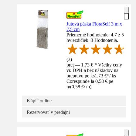
Jutová páska FloraSelf 3 m x
7,5 cm
Priemerné hodnotenie: 4.7 z 5
hviezdičiek. 3 Hodnotenia.
(
3
)
preț — 1,73 € * Všetky ceny
vr. DPH a bez nákladov na
prepravu pe ks
1,73 €
*
/
ks
Corespunde la 0,58 € pe
m
(
0,58 €
/
m
)
Kúpiť online
Rezervovať v predajni