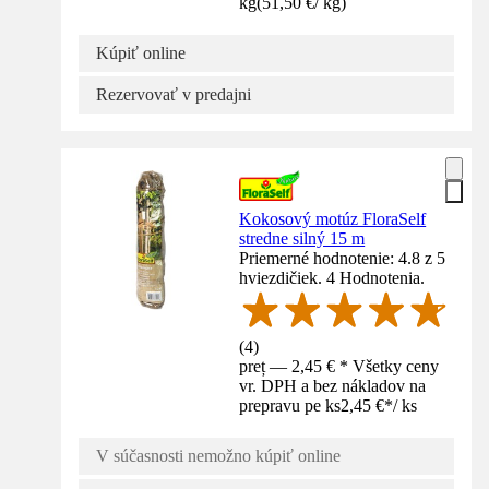
kg
(
51,50 €
/
kg
)
Kúpiť online
Rezervovať v predajni
Kokosový motúz FloraSelf
stredne silný 15 m
Priemerné hodnotenie: 4.8 z 5
hviezdičiek. 4 Hodnotenia.
(
4
)
preț — 2,45 € * Všetky ceny
vr. DPH a bez nákladov na
prepravu pe ks
2,45 €
*
/
ks
V súčasnosti nemožno kúpiť online