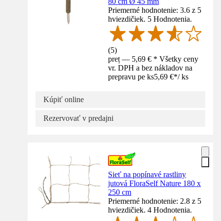
80 cm Ø 45 mm
Priemerné hodnotenie: 3.6 z 5
hviezdičiek. 5 Hodnotenia.
(
5
)
preț — 5,69 € * Všetky ceny
vr. DPH a bez nákladov na
prepravu pe ks
5,69 €
*
/
ks
Kúpiť online
Rezervovať v predajni
Sieť na popínavé rastliny
jutová FloraSelf Nature 180 x
250 cm
Priemerné hodnotenie: 2.8 z 5
hviezdičiek. 4 Hodnotenia.