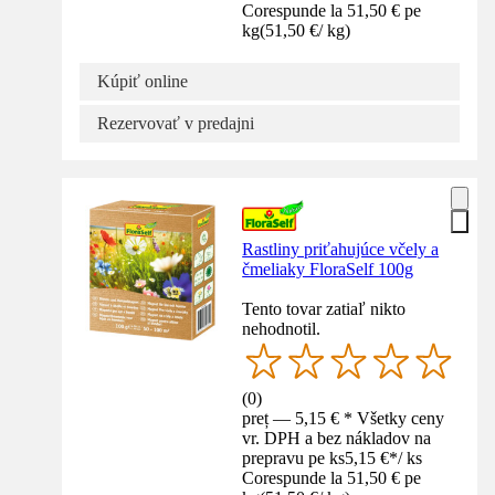
Corespunde la 51,50 € pe
kg
(
51,50 €
/
kg
)
Kúpiť online
Rezervovať v predajni
Rastliny priťahujúce včely a
čmeliaky FloraSelf 100g
Tento tovar zatiaľ nikto
nehodnotil.
(
0
)
preț — 5,15 € * Všetky ceny
vr. DPH a bez nákladov na
prepravu pe ks
5,15 €
*
/
ks
Corespunde la 51,50 € pe