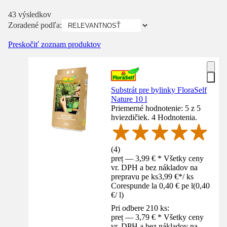
43 výsledkov
Zoradené podľa:
Preskočiť zoznam produktov
Substrát pre bylinky FloraSelf
Nature 10 l
Priemerné hodnotenie: 5 z 5
hviezdičiek. 4 Hodnotenia.
(
4
)
preț — 3,99 € * Všetky ceny
vr. DPH a bez nákladov na
prepravu pe ks
3,99 €
*
/
ks
Corespunde la 0,40 € pe l
(
0,40
€
/
l
)
Pri odbere 210 ks:
preț — 3,79 € * Všetky ceny
vr. DPH a bez nákladov na