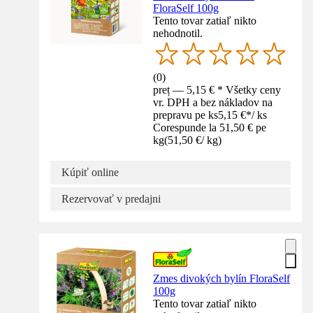
FloraSelf 100g
Tento tovar zatiaľ nikto
nehodnotil.
(
0
)
preț — 5,15 € * Všetky ceny
vr. DPH a bez nákladov na
prepravu pe ks
5,15 €
*
/
ks
Corespunde la 51,50 € pe
kg
(
51,50 €
/
kg
)
Kúpiť online
Rezervovať v predajni
Zmes divokých bylín FloraSelf
100g
Tento tovar zatiaľ nikto