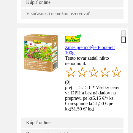
Kúpiť online
V súčasnosti nemožno rezervovať
Zmes pre motýle FloraSelf
100g
Tento tovar zatiaľ nikto
nehodnotil.
(
0
)
preț — 5,15 € * Všetky ceny
vr. DPH a bez nákladov na
prepravu pe ks
5,15 €
*
/
ks
Corespunde la 51,50 € pe
kg
(
51,50 €
/
kg
)
Kúpiť online