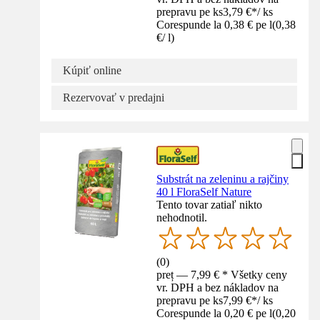
prepravu pe ks
3,79 €
*
/
ks
Corespunde la 0,38 € pe l
(
0,38
€
/
l
)
Kúpiť online
Rezervovať v predajni
Substrát na zeleninu a rajčiny
40 l FloraSelf Nature
Tento tovar zatiaľ nikto
nehodnotil.
(
0
)
preț — 7,99 € * Všetky ceny
vr. DPH a bez nákladov na
prepravu pe ks
7,99 €
*
/
ks
Corespunde la 0,20 € pe l
(
0,20