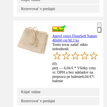
Rezervovať v predajni
Jutové vrece FloraSelf Nature
40x60 cm M 2 ks
Tento tovar zatiaľ nikto
nehodnotil.
(
0
)
preț — 6,04 € * Všetky ceny
vr. DPH a bez nákladov na
prepravu pe balenie
6,04 €
*
/
balenie
Kúpiť online
Rezervovať v predajni