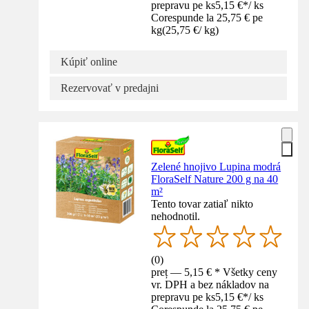
prepravu pe ks
5,15 €
*
/
ks
Corespunde la 25,75 € pe
kg
(
25,75 €
/
kg
)
Kúpiť online
Rezervovať v predajni
Zelené hnojivo Lupina modrá
FloraSelf Nature 200 g na 40
m²
Tento tovar zatiaľ nikto
nehodnotil.
(
0
)
preț — 5,15 € * Všetky ceny
vr. DPH a bez nákladov na
prepravu pe ks
5,15 €
*
/
ks