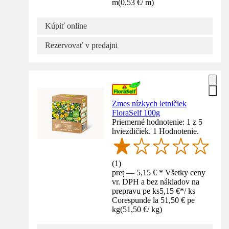
m
(
0,53 €
/
m
)
Kúpiť online
Rezervovať v predajni
Zmes nízkych letničiek
FloraSelf 100g
Priemerné hodnotenie: 1 z 5
hviezdičiek. 1 Hodnotenie.
(
1
)
preț — 5,15 € * Všetky ceny
vr. DPH a bez nákladov na
prepravu pe ks
5,15 €
*
/
ks
Corespunde la 51,50 € pe
kg
(
51,50 €
/
kg
)