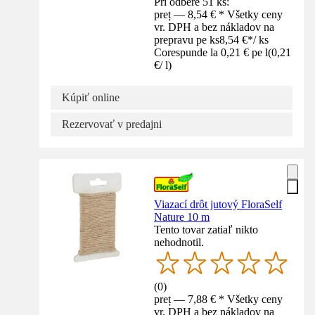
Pri odbere 51 ks:
preț — 8,54 € * Všetky ceny
vr. DPH a bez nákladov na
prepravu pe ks
8,54 €
*
/
ks
Corespunde la 0,21 € pe l
(
0,21
€
/
l
)
Kúpiť online
Rezervovať v predajni
Viazací drôt jutový FloraSelf
Nature 10 m
Tento tovar zatiaľ nikto
nehodnotil.
(
0
)
preț — 7,88 € * Všetky ceny
vr. DPH a bez nákladov na