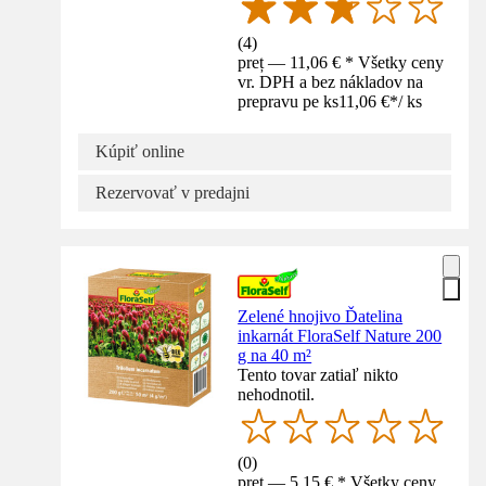
(
4
)
preț — 11,06 € * Všetky ceny
vr. DPH a bez nákladov na
prepravu pe ks
11,06 €
*
/
ks
Kúpiť online
Rezervovať v predajni
Zelené hnojivo Ďatelina
inkarnát FloraSelf Nature 200
g na 40 m²
Tento tovar zatiaľ nikto
nehodnotil.
(
0
)
preț — 5,15 € * Všetky ceny