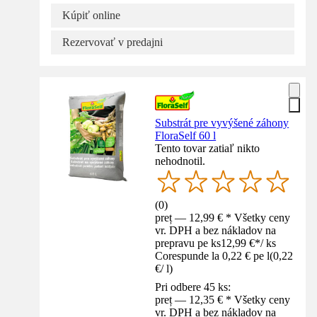
Kúpiť online
Rezervovať v predajni
Substrát pre vyvýšené záhony
FloraSelf 60 l
Tento tovar zatiaľ nikto
nehodnotil.
(
0
)
preț — 12,99 € * Všetky ceny
vr. DPH a bez nákladov na
prepravu pe ks
12,99 €
*
/
ks
Corespunde la 0,22 € pe l
(
0,22
€
/
l
)
Pri odbere 45 ks:
preț — 12,35 € * Všetky ceny
vr. DPH a bez nákladov na