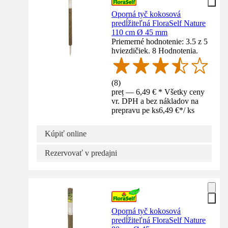
Oporná tyč kokosová
predĺžiteľná FloraSelf Nature
110 cm Ø 45 mm
Priemerné hodnotenie: 3.5 z 5
hviezdičiek. 8 Hodnotenia.
(
8
)
preț — 6,49 € * Všetky ceny
vr. DPH a bez nákladov na
prepravu pe ks
6,49 €
*
/
ks
Kúpiť online
Rezervovať v predajni
Oporná tyč kokosová
predĺžiteľná FloraSelf Nature