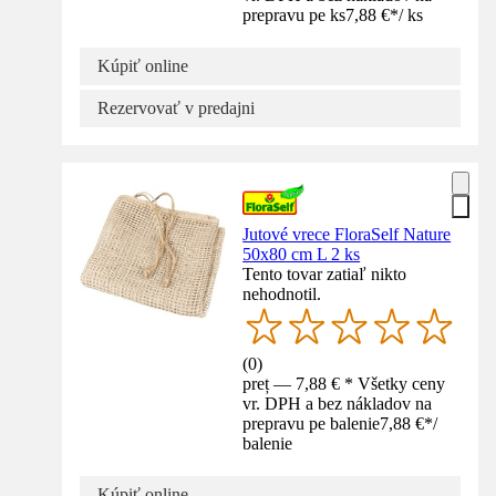
prepravu pe ks
7,88 €
*
/
ks
Kúpiť online
Rezervovať v predajni
Jutové vrece FloraSelf Nature
50x80 cm L 2 ks
Tento tovar zatiaľ nikto
nehodnotil.
(
0
)
preț — 7,88 € * Všetky ceny
vr. DPH a bez nákladov na
prepravu pe balenie
7,88 €
*
/
balenie
Kúpiť online