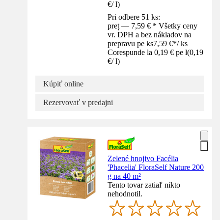
€
/
l
)
Pri odbere 51 ks:
preț — 7,59 € * Všetky ceny
vr. DPH a bez nákladov na
prepravu pe ks
7,59 €
*
/
ks
Corespunde la 0,19 € pe l
(
0,19
€
/
l
)
Kúpiť online
Rezervovať v predajni
Zelené hnojivo Facélia
'Phacelia' FloraSelf Nature 200
g na 40 m²
Tento tovar zatiaľ nikto
nehodnotil.