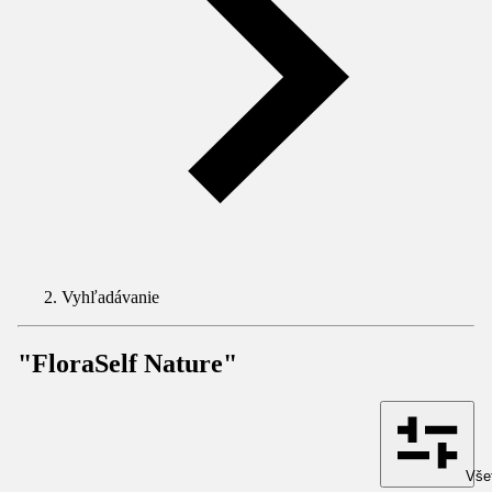
Vyhľadávanie
"FloraSelf Nature"
Všet