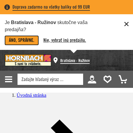
Doprava zadarmo na všetky balíky od 99 EUR
Je
Bratislava - Ružinov
skutočne vaša
predajňa?
ÁNO, SPRÁVNE.
Nie, vybrať inú predajňu.
Bratislava - Ružinov
Úvodná stránka