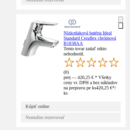
Nízkotlaková batéria Ideal
Standard Ceraflex chrómová
B1838AA
Tento tovar zatiaľ nikto
nehodnotil.
(
0
)
preț — 420,25 € * Všetky
ceny vr. DPH a bez nákladov
na prepravu pe ks
420,25 €
*
/
ks
Kúpiť online
Nemožno rezervovať