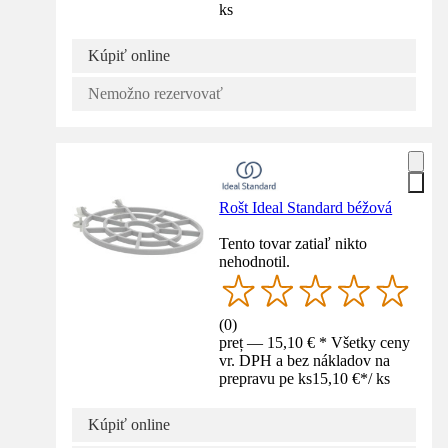
ks
Kúpiť online
Nemožno rezervovať
Rošt Ideal Standard béžová
Tento tovar zatiaľ nikto
nehodnotil.
(
0
)
preț — 15,10 € * Všetky ceny
vr. DPH a bez nákladov na
prepravu pe ks
15,10 €
*
/
ks
Kúpiť online