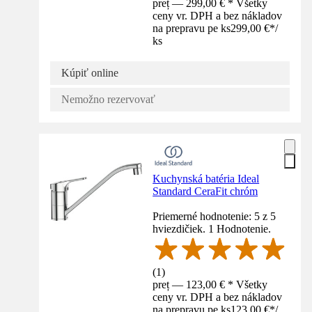
preț — 299,00 € * Všetky
ceny vr. DPH a bez nákladov
na prepravu pe ks
299,00 €
*
/
ks
Kúpiť online
Nemožno rezervovať
Kuchynská batéria Ideal
Standard CeraFit chróm
Priemerné hodnotenie: 5 z 5
hviezdičiek. 1 Hodnotenie.
(
1
)
preț — 123,00 € * Všetky
ceny vr. DPH a bez nákladov
na prepravu pe ks
123,00 €
*
/