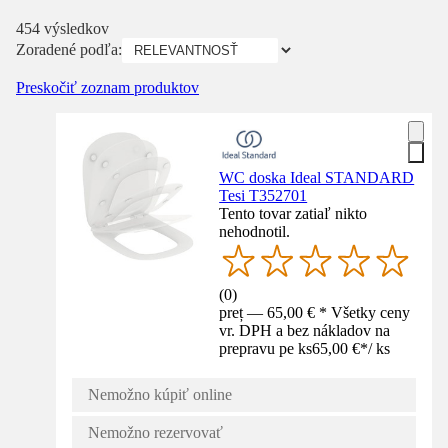
454 výsledkov
Zoradené podľa:
Preskočiť zoznam produktov
WC doska Ideal STANDARD
Tesi T352701
Tento tovar zatiaľ nikto
nehodnotil.
(
0
)
preț — 65,00 € * Všetky ceny
vr. DPH a bez nákladov na
prepravu pe ks
65,00 €
*
/
ks
Nemožno kúpiť online
Nemožno rezervovať