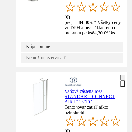
(
0
)
preț — 84,30 € * Všetky ceny
vr. DPH a bez nákladov na
prepravu pe ks
84,30 €
*
/
ks
Kúpiť online
Nemožno rezervovať
Vaňová zástena Ideal
STANDARD CONNECT
AIR E1137EO
Tento tovar zatiaľ nikto
nehodnotil.
(
0
)