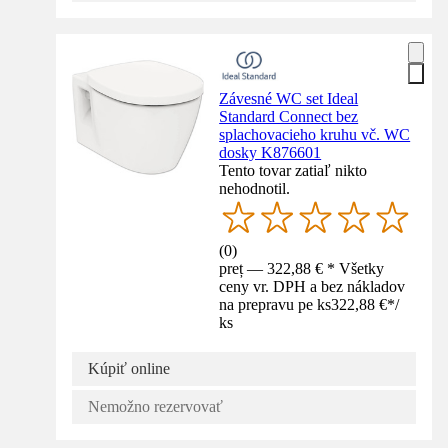
Závesné WC set Ideal
Standard Connect bez
splachovacieho kruhu vč. WC
dosky K876601
Tento tovar zatiaľ nikto
nehodnotil.
(
0
)
preț — 322,88 € * Všetky
ceny vr. DPH a bez nákladov
na prepravu pe ks
322,88 €
*
/
ks
Kúpiť online
Nemožno rezervovať