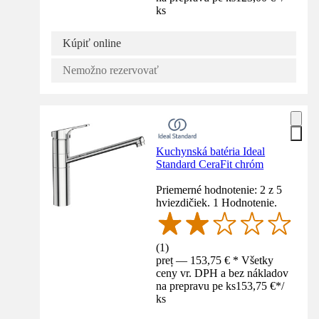
ks
Kúpiť online
Nemožno rezervovať
Kuchynská batéria Ideal
Standard CeraFit chróm
Priemerné hodnotenie: 2 z 5
hviezdičiek. 1 Hodnotenie.
(
1
)
preț — 153,75 € * Všetky
ceny vr. DPH a bez nákladov
na prepravu pe ks
153,75 €
*
/
ks