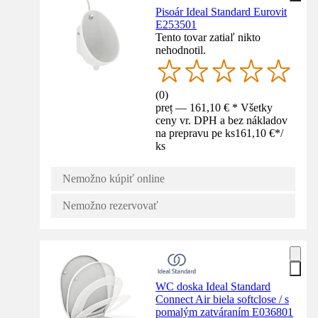
Pisoár Ideal Standard Eurovit
E253501
Tento tovar zatiaľ nikto
nehodnotil.
(
0
)
preț — 161,10 € * Všetky
ceny vr. DPH a bez nákladov
na prepravu pe ks
161,10 €
*
/
ks
Nemožno kúpiť online
Nemožno rezervovať
WC doska Ideal Standard
Connect Air biela softclose / s
pomalým zatváraním E036801