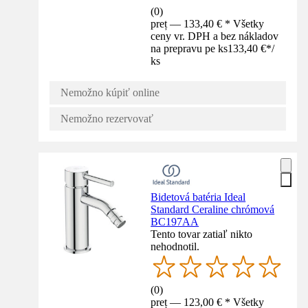
(
0
)
preț — 133,40 € * Všetky
ceny vr. DPH a bez nákladov
na prepravu pe ks
133,40 €
*
/
ks
Nemožno kúpiť online
Nemožno rezervovať
Bidetová batéria Ideal
Standard Ceraline chrómová
BC197AA
Tento tovar zatiaľ nikto
nehodnotil.
(
0
)
preț — 123,00 € * Všetky