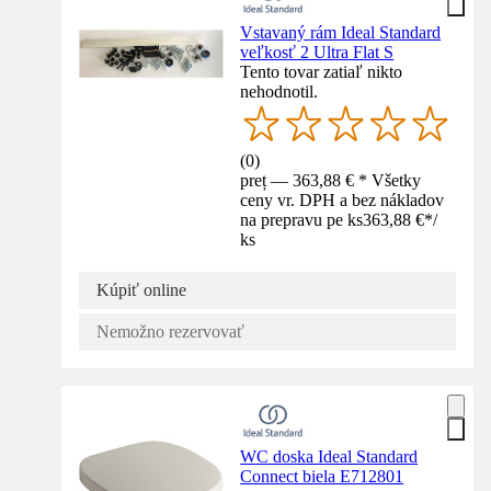
Vstavaný rám Ideal Standard
veľkosť 2 Ultra Flat S
Tento tovar zatiaľ nikto
nehodnotil.
(
0
)
preț — 363,88 € * Všetky
ceny vr. DPH a bez nákladov
na prepravu pe ks
363,88 €
*
/
ks
Kúpiť online
Nemožno rezervovať
WC doska Ideal Standard
Connect biela E712801