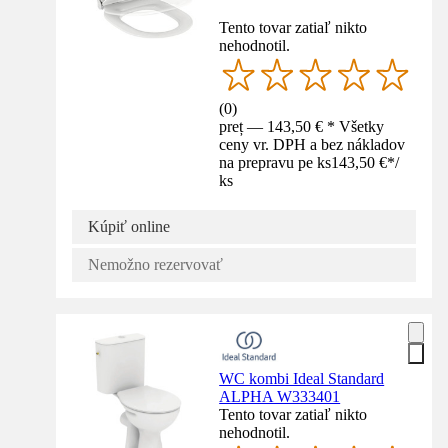
Tento tovar zatiaľ nikto
nehodnotil.
(
0
)
preț — 143,50 € * Všetky
ceny vr. DPH a bez nákladov
na prepravu pe ks
143,50 €
*
/
ks
Kúpiť online
Nemožno rezervovať
WC kombi Ideal Standard
ALPHA W333401
Tento tovar zatiaľ nikto
nehodnotil.