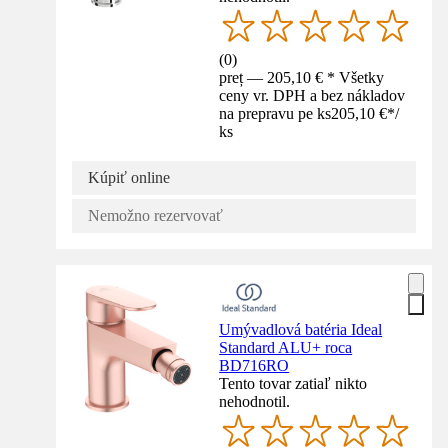
(
0
)
preț — 205,10 € * Všetky
ceny vr. DPH a bez nákladov
na prepravu pe ks
205,10 €
*
/
ks
Kúpiť online
Nemožno rezervovať
Umývadlová batéria Ideal
Standard ALU+ roca
BD716RO
Tento tovar zatiaľ nikto
nehodnotil.