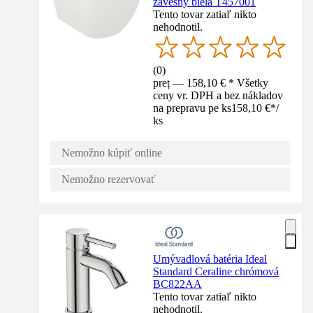
závesný biela T457001
Tento tovar zatiaľ nikto
nehodnotil.
(
0
)
preț — 158,10 € * Všetky
ceny vr. DPH a bez nákladov
na prepravu pe ks
158,10 €
*
/
ks
Nemožno kúpiť online
Nemožno rezervovať
Umývadlová batéria Ideal
Standard Ceraline chrómová
BC822AA
Tento tovar zatiaľ nikto
nehodnotil.