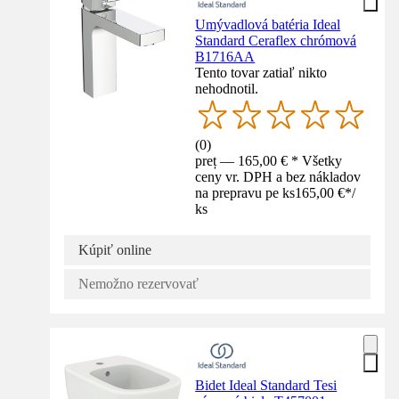
Umývadlová batéria Ideal
Standard Ceraflex chrómová
B1716AA
Tento tovar zatiaľ nikto
nehodnotil.
(
0
)
preț — 165,00 € * Všetky
ceny vr. DPH a bez nákladov
na prepravu pe ks
165,00 €
*
/
ks
Kúpiť online
Nemožno rezervovať
Bidet Ideal Standard Tesi