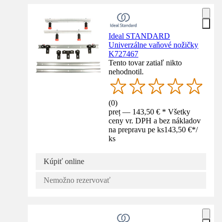
Ideal STANDARD
Univerzálne vaňové nožičky
K727467
Tento tovar zatiaľ nikto
nehodnotil.
(
0
)
preț — 143,50 € * Všetky
ceny vr. DPH a bez nákladov
na prepravu pe ks
143,50 €
*
/
ks
Kúpiť online
Nemožno rezervovať