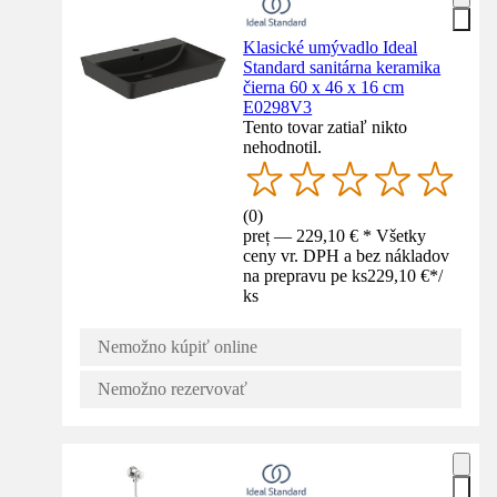
Klasické umývadlo Ideal
Standard sanitárna keramika
čierna 60 x 46 x 16 cm
E0298V3
Tento tovar zatiaľ nikto
nehodnotil.
(
0
)
preț — 229,10 € * Všetky
ceny vr. DPH a bez nákladov
na prepravu pe ks
229,10 €
*
/
ks
Nemožno kúpiť online
Nemožno rezervovať