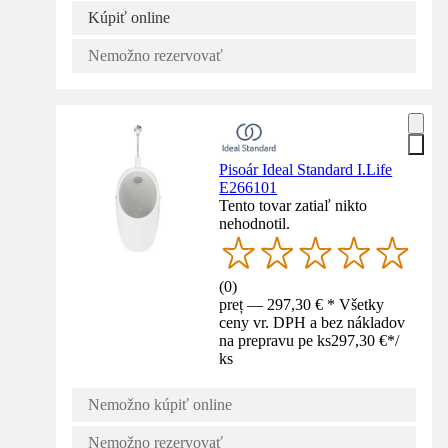
Kúpiť online
Nemožno rezervovať
Pisoár Ideal Standard I.Life
E266101
Tento tovar zatiaľ nikto
nehodnotil.
(
0
)
preț — 297,30 € * Všetky
ceny vr. DPH a bez nákladov
na prepravu pe ks
297,30 €
*
/
ks
Nemožno kúpiť online
Nemožno rezervovať