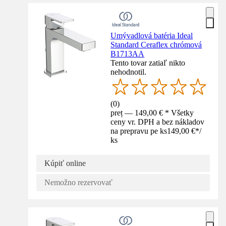
Umývadlová batéria Ideal
Standard Ceraflex chrómová
B1713AA
Tento tovar zatiaľ nikto
nehodnotil.
(
0
)
preț — 149,00 € * Všetky
ceny vr. DPH a bez nákladov
na prepravu pe ks
149,00 €
*
/
ks
Kúpiť online
Nemožno rezervovať