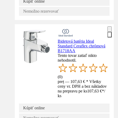
Kúpiť online
Nemožno rezervovať
Bidetová batéria Ideal
Standard Ceraflex chrómová
B1718AA
Tento tovar zatiaľ nikto
nehodnotil.
(
0
)
preț — 107,63 € * Všetky
ceny vr. DPH a bez nákladov
na prepravu pe ks
107,63 €
*
/
ks
Kúpiť online
Nemožno rezervovať