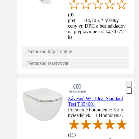
(
0
)
preț — 114,70 € * Všetky
ceny vr. DPH a bez nákladov
na prepravu pe ks
114,70 €
*
/
ks
Nemožno kúpiť online
Nemožno rezervovať
Závesné WC Ideal Standard
Tesi T354601
Priemerné hodnotenie: 5 z 5
hviezdičiek. 11 Hodnotenia.
(
11
)