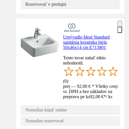
Rezervovať v predajni
Umývadlo Ideal Standard
sanitárna keramika biela
50x46x14 cm E713801
Tento tovar zatiaľ nikto
nehodnotil.
(
0
)
preț — 92,00 € * Všetky ceny
vr. DPH a bez nákladov na
prepravu pe ks
92,00 €
*
/
ks
Nemožno kúpiť online
Nemožno rezervovať