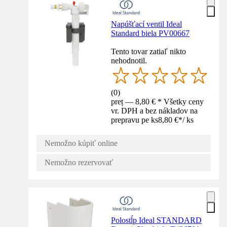
Napúšťací ventil Ideal
Standard biela PV00667
Tento tovar zatiaľ nikto
nehodnotil.
(
0
)
preț — 8,80 € * Všetky ceny
vr. DPH a bez nákladov na
prepravu pe ks
8,80 €
*
/
ks
Nemožno kúpiť online
Nemožno rezervovať
Polostĺp Ideal STANDARD