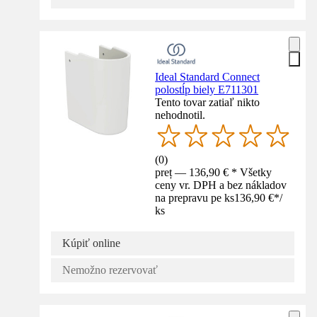
Ideal Standard Connect
polostĺp biely E711301
Tento tovar zatiaľ nikto
nehodnotil.
(
0
)
preț — 136,90 € * Všetky
ceny vr. DPH a bez nákladov
na prepravu pe ks
136,90 €
*
/
ks
Kúpiť online
Nemožno rezervovať