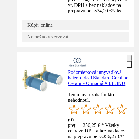
vr. DPH a bez nákladov na
prepravu pe ks
74,20 €
*
/
ks
Kúpiť online
Nemožno rezervovať
Podomietková umývadlová
batéria Ideal Standard Ceraline
Cerafine O modrá A1313NU
Tento tovar zatiaľ nikto
nehodnotil.
(
0
)
preț — 256,25 € * Všetky
ceny vr. DPH a bez nákladov
na prepravu pe ks
256,25 €
*
/