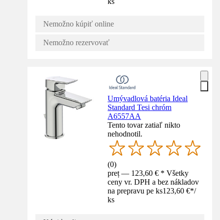
ks
Nemožno kúpiť online
Nemožno rezervovať
Umývadlová batéria Ideal
Standard Tesi chróm
A6557AA
Tento tovar zatiaľ nikto
nehodnotil.
(
0
)
preț — 123,60 € * Všetky
ceny vr. DPH a bez nákladov
na prepravu pe ks
123,60 €
*
/
ks