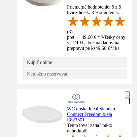
Priemerné hodnotenie: 5 z 5
hviezdičiek. 3 Hodnotenia.
(
3
)
preț — 49,60 € * Všetky ceny
vr. DPH a bez nákladov na
prepravu pe ks
49,60 €
*
/
ks
Kúpiť online
Nemožno rezervovať
WC doska Ideal Standard
Connect Freedom biela
E822501
Tento tovar zatiaľ nikto
nehodnotil.