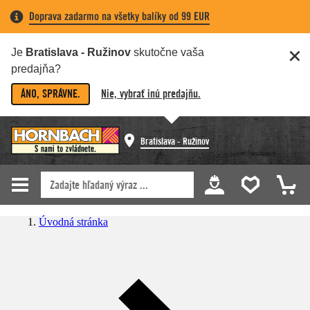
Doprava zadarmo na všetky balíky od 99 EUR
Je
Bratislava - Ružinov
skutočne vaša
predajňa?
ÁNO, SPRÁVNE.
Nie, vybrať inú predajňu.
Bratislava - Ružinov
Úvodná stránka