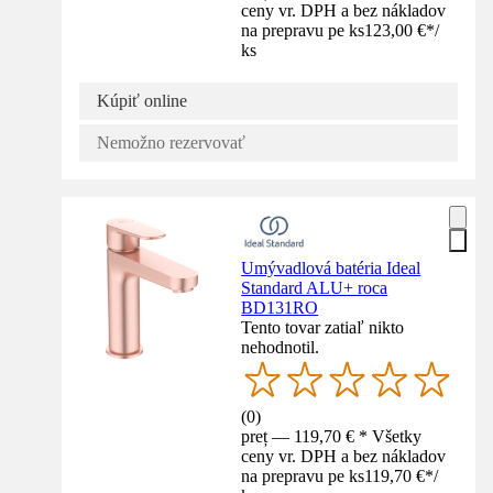
ceny vr. DPH a bez nákladov
na prepravu pe ks
123,00 €
*
/
ks
Kúpiť online
Nemožno rezervovať
Umývadlová batéria Ideal
Standard ALU+ roca
BD131RO
Tento tovar zatiaľ nikto
nehodnotil.
(
0
)
preț — 119,70 € * Všetky
ceny vr. DPH a bez nákladov
na prepravu pe ks
119,70 €
*
/