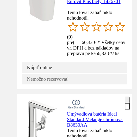
Eurovit Plus biely T426701
Tento tovar zatiaľ nikto
nehodnotil.
(
0
)
preț — 66,32 € * Všetky ceny
vr. DPH a bez nákladov na
prepravu pe ks
66,32 €
*
/
ks
Kúpiť online
Nemožno rezervovať
Umývadlová batéria Ideal
Standard Melange chrómová
B8630AA
Tento tovar zatiaľ nikto
nehodnotil.