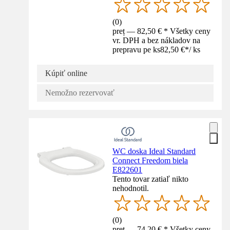
(
0
)
preț — 82,50 € * Všetky ceny
vr. DPH a bez nákladov na
prepravu pe ks
82,50 €
*
/
ks
Kúpiť online
Nemožno rezervovať
WC doska Ideal Standard
Connect Freedom biela
E822601
Tento tovar zatiaľ nikto
nehodnotil.
(
0
)
preț — 74,20 € * Všetky ceny