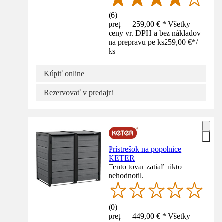
(
6
)
preț — 259,00 € * Všetky
ceny vr. DPH a bez nákladov
na prepravu pe ks
259,00 €
*
/
ks
Kúpiť online
Rezervovať v predajni
Prístrešok na popolnice
KETER
Tento tovar zatiaľ nikto
nehodnotil.
(
0
)
preț — 449,00 € * Všetky