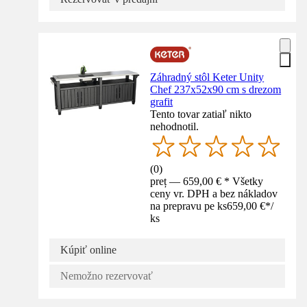
Záhradný stôl Keter Unity
Chef 237x52x90 cm s drezom
grafit
Tento tovar zatiaľ nikto
nehodnotil.
(
0
)
preț — 659,00 € * Všetky
ceny vr. DPH a bez nákladov
na prepravu pe ks
659,00 €
*
/
ks
Kúpiť online
Nemožno rezervovať