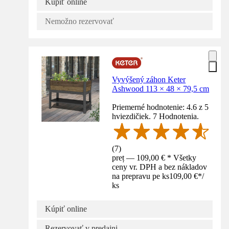
Kúpiť online
Nemožno rezervovať
Vyvýšený záhon Keter
Ashwood 113 × 48 × 79,5 cm
Priemerné hodnotenie: 4.6 z 5
hviezdičiek. 7 Hodnotenia.
(
7
)
preț — 109,00 € * Všetky
ceny vr. DPH a bez nákladov
na prepravu pe ks
109,00 €
*
/
ks
Kúpiť online
Rezervovať v predajni