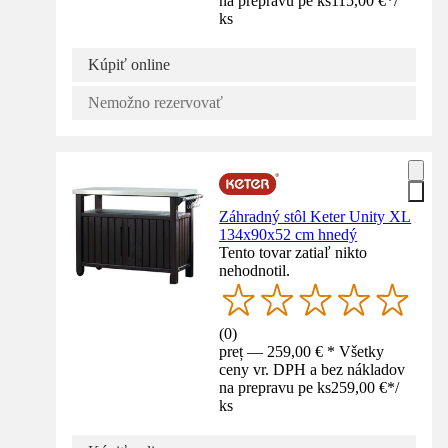
na prepravu pe ks
115,00 €
*
/
ks
Kúpiť online
Nemožno rezervovať
Záhradný stôl Keter Unity XL
134x90x52 cm hnedý
Tento tovar zatiaľ nikto
nehodnotil.
(
0
)
preț — 259,00 € * Všetky
ceny vr. DPH a bez nákladov
na prepravu pe ks
259,00 €
*
/
ks