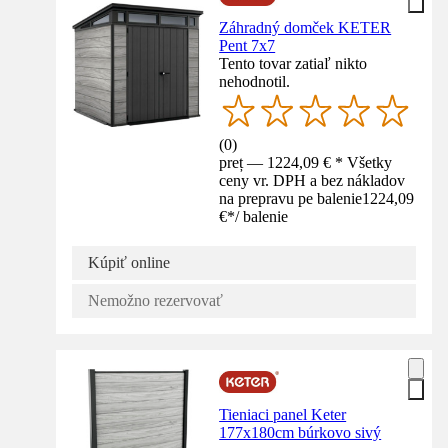
Záhradný domček KETER
Pent 7x7
Tento tovar zatiaľ nikto
nehodnotil.
(
0
)
preț — 1224,09 € * Všetky
ceny vr. DPH a bez nákladov
na prepravu pe balenie
1224,09
€
*
/
balenie
Kúpiť online
Nemožno rezervovať
Tieniaci panel Keter
177x180cm búrkovo sivý