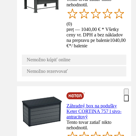
nehodnotil.
(
0
)
preț — 1040,00 € * Všetky
ceny vr. DPH a bez nákladov
na prepravu pe balenie
1040,00
€
*
/
balenie
Nemožno kúpiť online
Nemožno rezervovať
Záhradný box na podušky
Keter CORTINA 757 l sivo-
antracitový
Tento tovar zatiaľ nikto
nehodnotil.