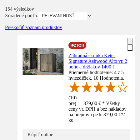
154 výsledkov
Zoradené podľa:
Preskočiť zoznam produktov
Záhradná skrinka Keter
Signature Ashwood Alto vr. 2
políc a držiakov 1400 l
Priemerné hodnotenie: 4 z 5
hviezdičiek. 10 Hodnotenia.
(
10
)
preț — 379,00 € * Všetky
ceny vr. DPH a bez nákladov
na prepravu pe ks
379,00 €
*
/
ks
Kúpiť online