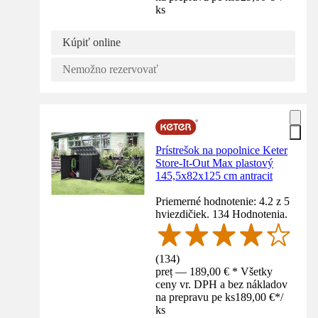
ks
Kúpiť online
Nemožno rezervovať
Prístrešok na popolnice Keter
Store-It-Out Max plastový
145,5x82x125 cm antracit
Priemerné hodnotenie: 4.2 z 5
hviezdičiek. 134 Hodnotenia.
(
134
)
preț — 189,00 € * Všetky
ceny vr. DPH a bez nákladov
na prepravu pe ks
189,00 €
*
/
ks