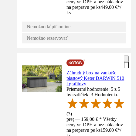
ceny vr. DPH a bez nákladov
na prepravu pe ks
449,00 €
*
/
ks
Nemožno kúpiť online
Nemožno rezervovať
Záhradný box na vankúše
plastový Keter DARWIN 510
l grafitový
Priemerné hodnotenie: 5 z 5
hviezdičiek. 3 Hodnotenia.
(
3
)
preț — 159,00 € * Všetky
ceny vr. DPH a bez nákladov
na prepravu pe ks
159,00 €
*
/
ks