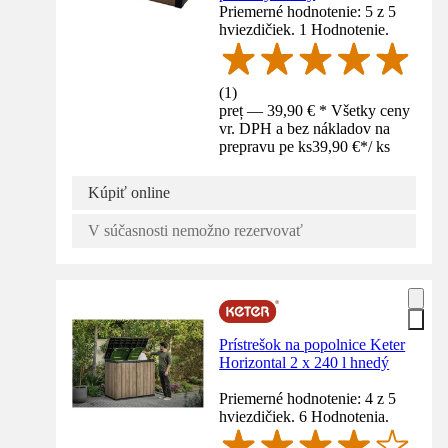
Priemerné hodnotenie: 5 z 5
hviezdičiek. 1 Hodnotenie.
(
1
)
preț — 39,90 € * Všetky ceny
vr. DPH a bez nákladov na
prepravu pe ks
39,90 €
*
/
ks
Kúpiť online
V súčasnosti nemožno rezervovať
Prístrešok na popolnice Keter
Horizontal 2 x 240 l hnedý
Priemerné hodnotenie: 4 z 5
hviezdičiek. 6 Hodnotenia.