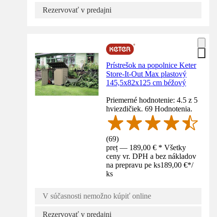
Rezervovať v predajni
Prístrešok na popolnice Keter
Store-It-Out Max plastový
145,5x82x125 cm béžový
Priemerné hodnotenie: 4.5 z 5
hviezdičiek. 69 Hodnotenia.
(
69
)
preț — 189,00 € * Všetky
ceny vr. DPH a bez nákladov
na prepravu pe ks
189,00 €
*
/
ks
V súčasnosti nemožno kúpiť online
Rezervovať v predajni