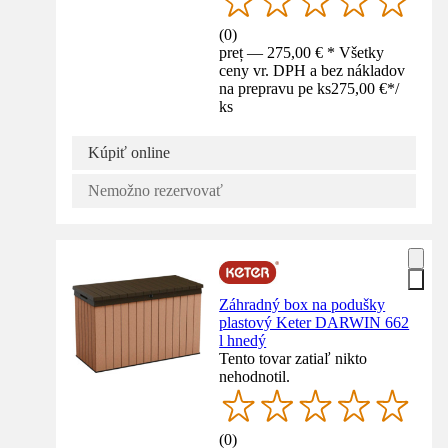
(
0
)
preț — 275,00 € * Všetky
ceny vr. DPH a bez nákladov
na prepravu pe ks
275,00 €
*
/
ks
Kúpiť online
Nemožno rezervovať
Záhradný box na podušky
plastový Keter DARWIN 662
l hnedý
Tento tovar zatiaľ nikto
nehodnotil.
(
0
)