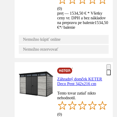
(
0
)
preț — 1534,50 € * Všetky
ceny vr. DPH a bez nákladov
na prepravu pe balenie
1534,50
€
*
/
balenie
Nemožno kúpiť online
Nemožno rezervovať
Záhradný domček KETER
Deco Pent 342x216 cm
Tento tovar zatiaľ nikto
nehodnotil.
(
0
)