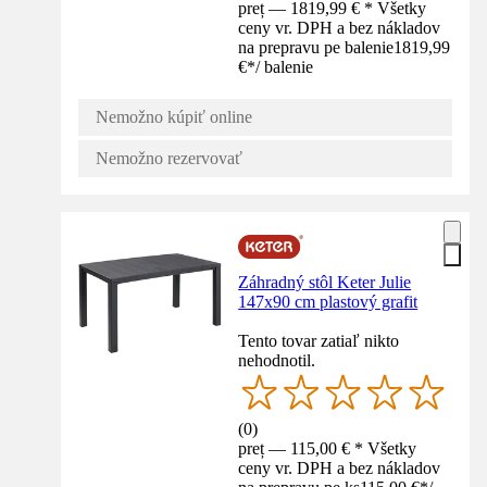
preț — 1819,99 € * Všetky
ceny vr. DPH a bez nákladov
na prepravu pe balenie
1819,99
€
*
/
balenie
Nemožno kúpiť online
Nemožno rezervovať
Záhradný stôl Keter Julie
147x90 cm plastový grafit
Tento tovar zatiaľ nikto
nehodnotil.
(
0
)
preț — 115,00 € * Všetky
ceny vr. DPH a bez nákladov