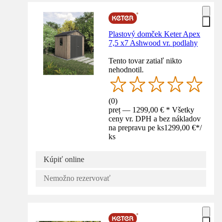
Plastový domček Keter Apex
7,5 x7 Ashwood vr. podlahy
Tento tovar zatiaľ nikto
nehodnotil.
(
0
)
preț — 1299,00 € * Všetky
ceny vr. DPH a bez nákladov
na prepravu pe ks
1299,00 €
*
/
ks
Kúpiť online
Nemožno rezervovať