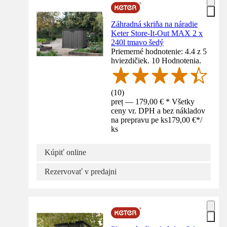
Záhradná skriňa na náradie
Keter Store-It-Out MAX 2 x
240l tmavo šedý
Priemerné hodnotenie: 4.4 z 5
hviezdičiek. 10 Hodnotenia.
(
10
)
preț — 179,00 € * Všetky
ceny vr. DPH a bez nákladov
na prepravu pe ks
179,00 €
*
/
ks
Kúpiť online
Rezervovať v predajni