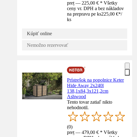
preț — 225,00 € * Všetky
ceny vr. DPH a bez nákladov
na prepravu pe ks
225,00 €
*
/
ks
Kúpiť online
Nemožno rezervovať
Prístrešok na popolnice Keter
Hide Away 2x240l
138,1x84,3x121,2cm
Ashwood
Tento tovar zatiaľ nikto
nehodnotil.
(
0
)
preț — 479,00 € * Všetky