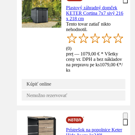
Plastový záhradný domček
KETER Cortina 7x7 sivý 216
x 218 cm
Tento tovar zatiaľ nikto
nehodnotil.
(
0
)
preț — 1079,00 € * Všetky
ceny vr. DPH a bez nákladov
na prepravu pe ks
1079,00 €
*
/
ks
Kúpiť online
Nemožno rezervovať
Prístrešok na popolnice Keter