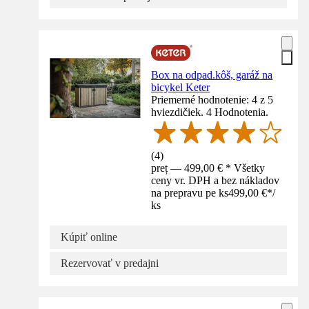
Box na odpad.kôš, garáž na
bicykel Keter
Priemerné hodnotenie: 4 z 5
hviezdičiek. 4 Hodnotenia.
(
4
)
preț — 499,00 € * Všetky
ceny vr. DPH a bez nákladov
na prepravu pe ks
499,00 €
*
/
ks
Kúpiť online
Rezervovať v predajni