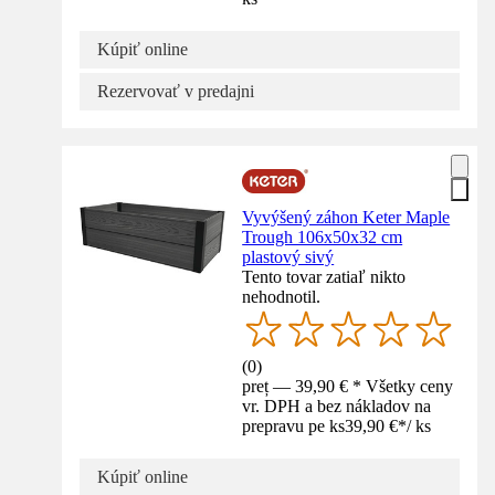
Kúpiť online
Rezervovať v predajni
Vyvýšený záhon Keter Maple
Trough 106x50x32 cm
plastový sivý
Tento tovar zatiaľ nikto
nehodnotil.
(
0
)
preț — 39,90 € * Všetky ceny
vr. DPH a bez nákladov na
prepravu pe ks
39,90 €
*
/
ks
Kúpiť online