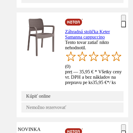
Záhradná stolička Keter
Samanna cappuccino
Tento tovar zatiaľ nikto
nehodnotil.
(
0
)
preț — 35,95 € * Všetky ceny
vr. DPH a bez nákladov na
prepravu pe ks
35,95 €
*
/
ks
Kúpiť online
Nemožno rezervovať
NOVINKA