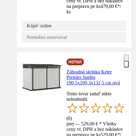
ceny vr. DPH a bez nákladov
na prepravu pe ks
479,00 €
*
/
ks
Kúpiť online
Nemožno rezervovať
Záhradná skrinka Keter
Premier Jumbo
190,5x109,3x132,5 cm sivá
Tento tovar zatiaľ nikto
nehodnotil.
(
0
)
preț — 529,00 € * Všetky
ceny vr. DPH a bez nákladov
na prepravu pe ks
529,00 €
*
/