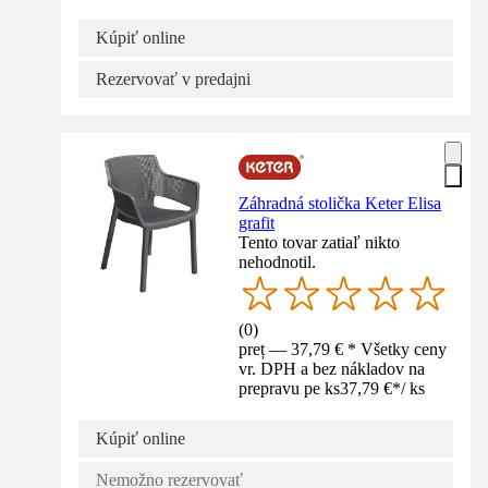
Kúpiť online
Rezervovať v predajni
Záhradná stolička Keter Elisa
grafit
Tento tovar zatiaľ nikto
nehodnotil.
(
0
)
preț — 37,79 € * Všetky ceny
vr. DPH a bez nákladov na
prepravu pe ks
37,79 €
*
/
ks
Kúpiť online
Nemožno rezervovať