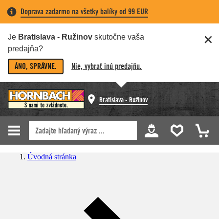
Doprava zadarmo na všetky balíky od 99 EUR
Je
Bratislava - Ružinov
skutočne vaša
predajňa?
ÁNO, SPRÁVNE.
Nie, vybrať inú predajňu.
Bratislava - Ružinov
Úvodná stránka