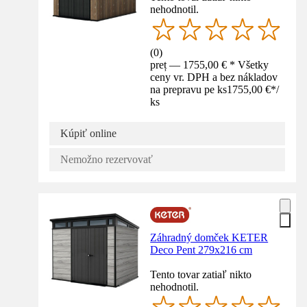
nehodnotil.
(
0
)
preț — 1755,00 € * Všetky
ceny vr. DPH a bez nákladov
na prepravu pe ks
1755,00 €
*
/
ks
Kúpiť online
Nemožno rezervovať
Záhradný domček KETER
Deco Pent 279x216 cm
Tento tovar zatiaľ nikto
nehodnotil.