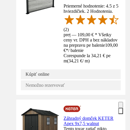
Priemerné hodnotenie: 4.5 z 5
hviezdičiek. 2 Hodnotenia.
(
2
)
preț — 109,00 € * Všetky
ceny vr. DPH a bez nákladov
na prepravu pe balenie
109,00
€
*
/
balenie
Corespunde la 34,21 € pe
m
(
34,21 €
/
m
)
Kúpiť online
Nemožno rezervovať
Záhradný domček KETER
Apex 9x7,5 walnut
Tento tovar zatiaľ nikto