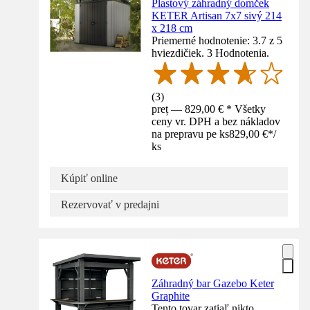
Plastový záhradný domček
KETER Artisan 7x7 sivý 214
x 218 cm
Priemerné hodnotenie: 3.7 z 5
hviezdičiek. 3 Hodnotenia.
(
3
)
preț — 829,00 € * Všetky
ceny vr. DPH a bez nákladov
na prepravu pe ks
829,00 €
*
/
ks
Kúpiť online
Rezervovať v predajni
Záhradný bar Gazebo Keter
Graphite
Tento tovar zatiaľ nikto