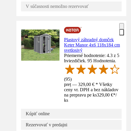
V súčasnosti nemožno rezervovať
Plastový záhradný domček
Keter Manor 4x6 118x184 cm
svetlosivý
Priemerné hodnotenie: 4.3 z 5
hviezdičiek. 95 Hodnotenia.
(
95
)
preț — 329,00 € * Všetky
ceny vr. DPH a bez nákladov
na prepravu pe ks
329,00 €
*
/
ks
Kúpiť online
Rezervovať v predajni