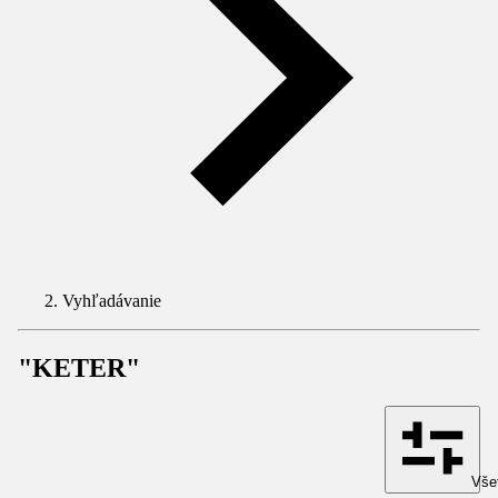
Vyhľadávanie
"KETER"
Všet