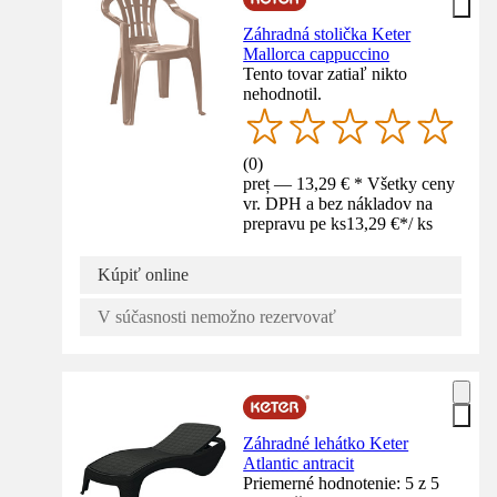
Záhradná stolička Keter
Mallorca cappuccino
Tento tovar zatiaľ nikto
nehodnotil.
(
0
)
preț — 13,29 € * Všetky ceny
vr. DPH a bez nákladov na
prepravu pe ks
13,29 €
*
/
ks
Kúpiť online
V súčasnosti nemožno rezervovať
Záhradné lehátko Keter
Atlantic antracit
Priemerné hodnotenie: 5 z 5