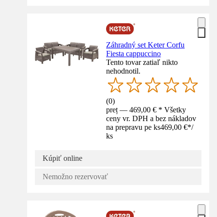
Záhradný set Keter Corfu
Fiesta cappuccino
Tento tovar zatiaľ nikto
nehodnotil.
(
0
)
preț — 469,00 € * Všetky
ceny vr. DPH a bez nákladov
na prepravu pe ks
469,00 €
*
/
ks
Kúpiť online
Nemožno rezervovať