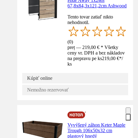
Hide Away 1x240l
67,8x84,3x121,2cm Ashwood
Tento tovar zatiaľ nikto
nehodnotil.
(
0
)
preț — 219,00 € * Všetky
ceny vr. DPH a bez nákladov
na prepravu pe ks
219,00 €
*
/
ks
Kúpiť online
Nemožno rezervovať
Vyvýšený záhon Keter Maple
Trough 106x50x32 cm
plastový hnedý