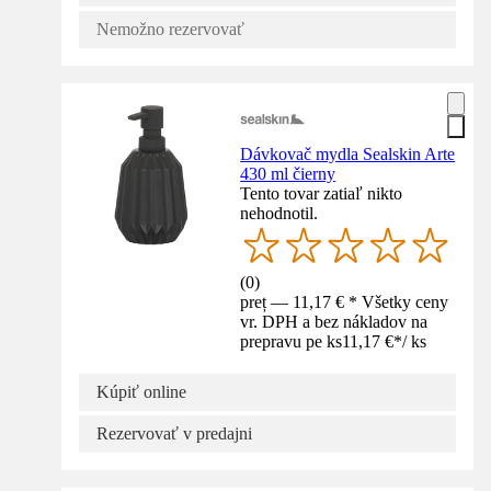
Nemožno rezervovať
Dávkovač mydla Sealskin Arte
430 ml čierny
Tento tovar zatiaľ nikto
nehodnotil.
(
0
)
preț — 11,17 € * Všetky ceny
vr. DPH a bez nákladov na
prepravu pe ks
11,17 €
*
/
ks
Kúpiť online
Rezervovať v predajni