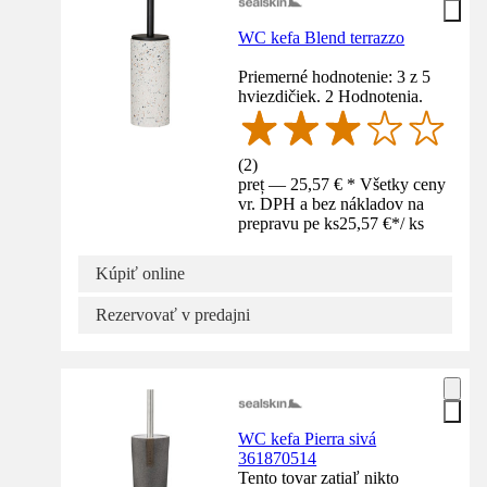
WC kefa Blend terrazzo
Priemerné hodnotenie: 3 z 5
hviezdičiek. 2 Hodnotenia.
(
2
)
preț — 25,57 € * Všetky ceny
vr. DPH a bez nákladov na
prepravu pe ks
25,57 €
*
/
ks
Kúpiť online
Rezervovať v predajni
WC kefa Pierra sivá
361870514
Tento tovar zatiaľ nikto