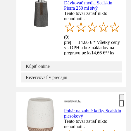
Dávkovač mydla Sealskin
Pierra 250 ml sivý
Tento tovar zatiaľ nikto
nehodnotil.
(
0
)
preț — 14,66 € * Všetky ceny
vr. DPH a bez nákladov na
prepravu pe ks
14,66 €
*
/
ks
Kúpiť online
Rezervovať v predajni
Pohár na zubné kefky Sealskin
piesokový
Tento tovar zatiaľ nikto
nehodnotil.