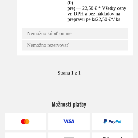
(
0
)
preț — 22,50 € * Všetky ceny
vr. DPH a bez nákladov na
prepravu pe ks
22,50 €
*
/
ks
Nemožno kúpiť online
Nemožno rezervovať
Strana 1 z 1
Možnosti platby