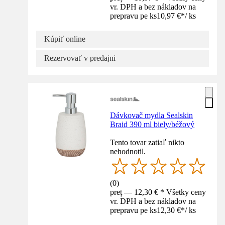
vr. DPH a bez nákladov na
prepravu pe ks
10,97 €
*
/
ks
Kúpiť online
Rezervovať v predajni
Dávkovač mydla Sealskin
Braid 390 ml biely/béžový
Tento tovar zatiaľ nikto
nehodnotil.
(
0
)
preț — 12,30 € * Všetky ceny
vr. DPH a bez nákladov na
prepravu pe ks
12,30 €
*
/
ks