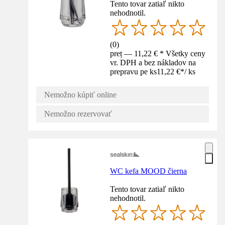
Tento tovar zatiaľ nikto
nehodnotil.
(
0
)
preț — 11,22 € * Všetky ceny
vr. DPH a bez nákladov na
prepravu pe ks
11,22 €
*
/
ks
Nemožno kúpiť online
Nemožno rezervovať
WC kefa MOOD čierna
Tento tovar zatiaľ nikto
nehodnotil.