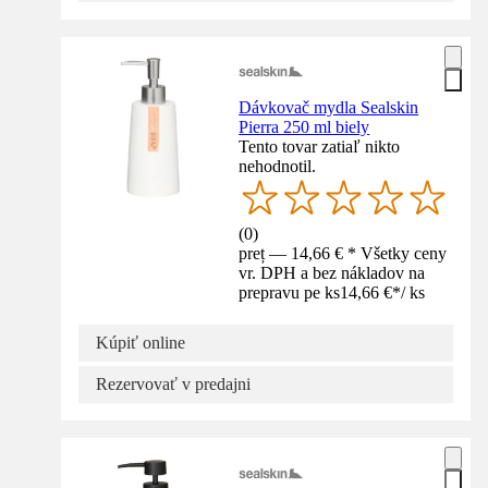
Dávkovač mydla Sealskin
Pierra 250 ml biely
Tento tovar zatiaľ nikto
nehodnotil.
(
0
)
preț — 14,66 € * Všetky ceny
vr. DPH a bez nákladov na
prepravu pe ks
14,66 €
*
/
ks
Kúpiť online
Rezervovať v predajni