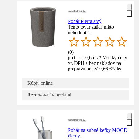
Pohár Pierra sivý
Tento tovar zatiaľ nikto
nehodnotil.
(
0
)
preț — 10,66 € * Všetky ceny
vr. DPH a bez nákladov na
prepravu pe ks
10,66 €
*
/
ks
Kúpiť online
Rezervovať v predajni
Pohár na zubné kefky MOOD
čierny