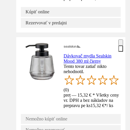
Kúpiť online
Rezervovať v predajni
Dávkovač mydla Sealskin
Mood 380 ml čierny
Tento tovar zatiaľ nikto
nehodnotil.
(
0
)
preț — 15,32 € * Všetky ceny
vr. DPH a bez nákladov na
prepravu pe ks
15,32 €
*
/
ks
Nemožno kúpiť online
Nemožno rezervovať