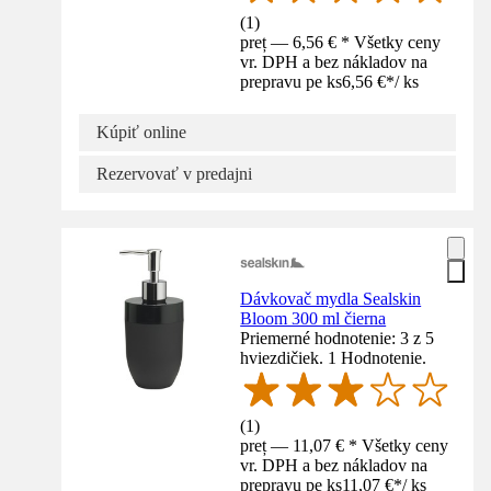
(
1
)
preț — 6,56 € * Všetky ceny
vr. DPH a bez nákladov na
prepravu pe ks
6,56 €
*
/
ks
Kúpiť online
Rezervovať v predajni
Dávkovač mydla Sealskin
Bloom 300 ml čierna
Priemerné hodnotenie: 3 z 5
hviezdičiek. 1 Hodnotenie.
(
1
)
preț — 11,07 € * Všetky ceny
vr. DPH a bez nákladov na
prepravu pe ks
11,07 €
*
/
ks