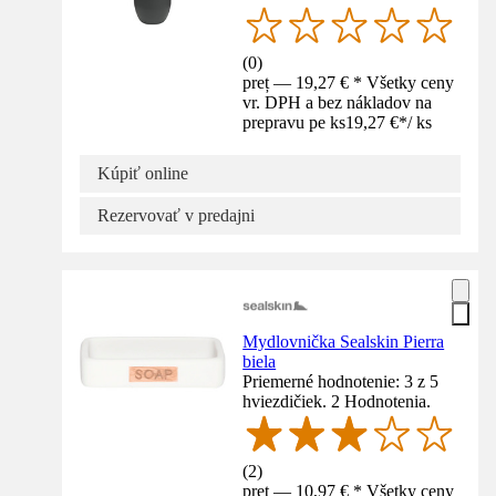
(
0
)
preț — 19,27 € * Všetky ceny
vr. DPH a bez nákladov na
prepravu pe ks
19,27 €
*
/
ks
Kúpiť online
Rezervovať v predajni
Mydlovnička Sealskin Pierra
biela
Priemerné hodnotenie: 3 z 5
hviezdičiek. 2 Hodnotenia.
(
2
)
preț — 10,97 € * Všetky ceny