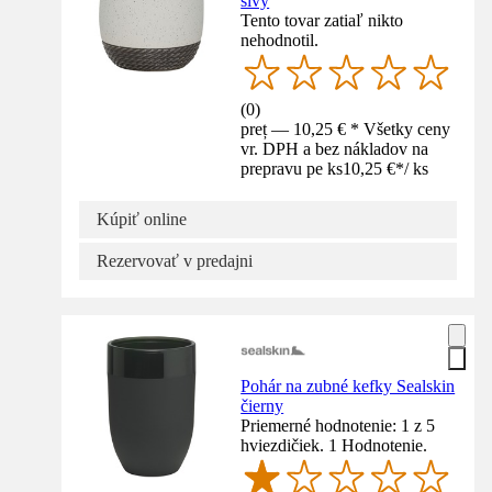
sivý
Tento tovar zatiaľ nikto
nehodnotil.
(
0
)
preț — 10,25 € * Všetky ceny
vr. DPH a bez nákladov na
prepravu pe ks
10,25 €
*
/
ks
Kúpiť online
Rezervovať v predajni
Pohár na zubné kefky Sealskin
čierny
Priemerné hodnotenie: 1 z 5
hviezdičiek. 1 Hodnotenie.