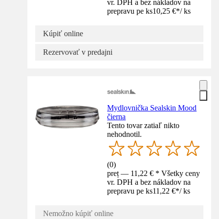
vr. DPH a bez nákladov na
prepravu pe ks
10,25 €
*
/
ks
Kúpiť online
Rezervovať v predajni
Mydlovnička Sealskin Mood
čierna
Tento tovar zatiaľ nikto
nehodnotil.
(
0
)
preț — 11,22 € * Všetky ceny
vr. DPH a bez nákladov na
prepravu pe ks
11,22 €
*
/
ks
Nemožno kúpiť online