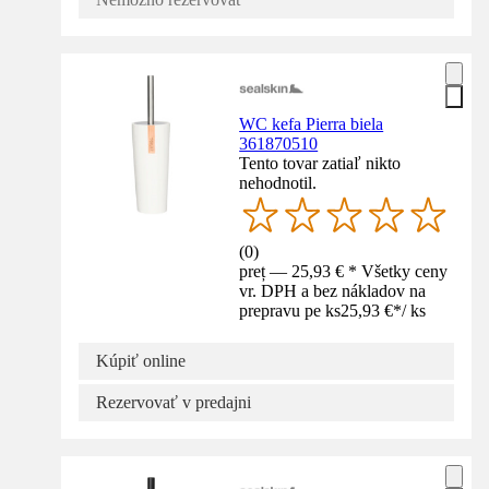
WC kefa Pierra biela
361870510
Tento tovar zatiaľ nikto
nehodnotil.
(
0
)
preț — 25,93 € * Všetky ceny
vr. DPH a bez nákladov na
prepravu pe ks
25,93 €
*
/
ks
Kúpiť online
Rezervovať v predajni