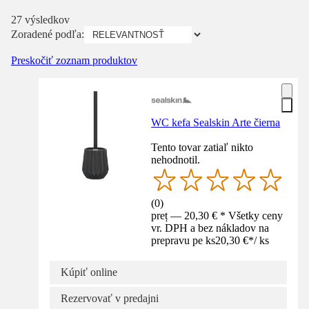
27 výsledkov
Zoradené podľa:
Preskočiť zoznam produktov
WC kefa Sealskin Arte čierna
Tento tovar zatiaľ nikto
nehodnotil.
(
0
)
preț — 20,30 € * Všetky ceny
vr. DPH a bez nákladov na
prepravu pe ks
20,30 €
*
/
ks
Kúpiť online
Rezervovať v predajni