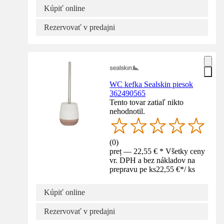
Kúpiť online
Rezervovať v predajni
WC kefka Sealskin piesok
362490565
Tento tovar zatiaľ nikto
nehodnotil.
(
0
)
preț — 22,55 € * Všetky ceny
vr. DPH a bez nákladov na
prepravu pe ks
22,55 €
*
/
ks
Kúpiť online
Rezervovať v predajni