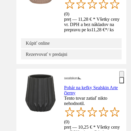
(
0
)
preț — 11,28 € * Všetky ceny
vr. DPH a bez nákladov na
prepravu pe ks
11,28 €
*
/
ks
Kúpiť online
Rezervovať v predajni
Pohár na kefky Sealskin Arte
čierny
Tento tovar zatiaľ nikto
nehodnotil.
(
0
)
preț — 10,25 € * Všetky ceny