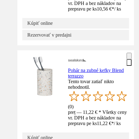
vr. DPH a bez nákladov na
prepravu pe ks
10,56 €
*
/
ks
Kúpiť online
Rezervovať v predajni
Pohár na zubné kefky Blend
terrazzo
Tento tovar zatiaľ nikto
nehodnotil.
(
0
)
preț — 11,22 € * Všetky ceny
vr. DPH a bez nákladov na
prepravu pe ks
11,22 €
*
/
ks
Kúpiť online