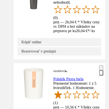
nehodnotil.
(
0
)
preț — 26,04 € * Všetky ceny
vr. DPH a bez nákladov na
prepravu pe ks
26,04 €
*
/
ks
Kúpiť online
Rezervovať v predajni
Pohárik Pierra biela
Priemerné hodnotenie: 1 z 5
hviezdičiek. 1 Hodnotenie.
(
1
)
preț — 10,56 € * Všetky ceny