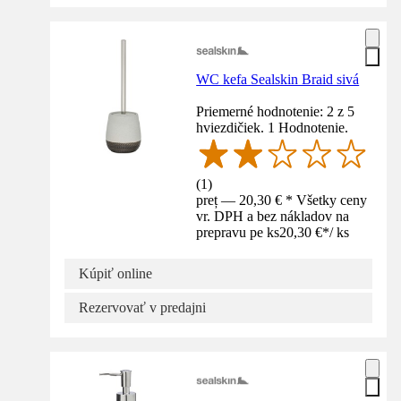
WC kefa Sealskin Braid sivá
Priemerné hodnotenie: 2 z 5
hviezdičiek. 1 Hodnotenie.
(
1
)
preț — 20,30 € * Všetky ceny
vr. DPH a bez nákladov na
prepravu pe ks
20,30 €
*
/
ks
Kúpiť online
Rezervovať v predajni