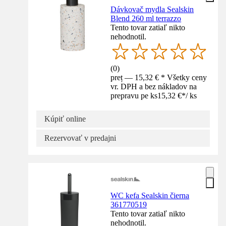
Dávkovač mydla Sealskin
Blend 260 ml terrazzo
Tento tovar zatiaľ nikto
nehodnotil.
(
0
)
preț — 15,32 € * Všetky ceny
vr. DPH a bez nákladov na
prepravu pe ks
15,32 €
*
/
ks
Kúpiť online
Rezervovať v predajni
WC kefa Sealskin čierna
361770519
Tento tovar zatiaľ nikto
nehodnotil.