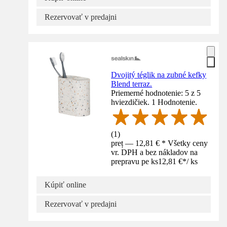
Rezervovať v predajni
Dvojitý téglik na zubné kefky
Blend terraz.
Priemerné hodnotenie: 5 z 5
hviezdičiek. 1 Hodnotenie.
(
1
)
preț — 12,81 € * Všetky ceny
vr. DPH a bez nákladov na
prepravu pe ks
12,81 €
*
/
ks
Kúpiť online
Rezervovať v predajni