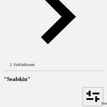
Vyhľadávanie
"Sealskin"
Všet