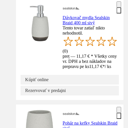
Dávkovač mydla Sealskin
Braid 400 ml sivý
Tento tovar zatiaľ nikto
nehodnotil.
(
0
)
preț — 11,17 € * Všetky ceny
vr. DPH a bez nákladov na
prepravu pe ks
11,17 €
*
/
ks
Kúpiť online
Rezervovať v predajni
Pohár na kefky Sealskin Braid