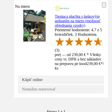
Na mieru
Tieniaca plachta s lankovým
upínaním na mieru (možnosť
objednania vzorky)
Priemerné hodnotenie: 4.7 z 5
hviezdičiek. 3 Hodnotenia.
(
3
)
preț — od 239,00 € * Všetky
ceny vr. DPH a bez nákladov
na prepravu pe ks
od
239,00 €
*
/
ks
Kúpiť online
Nemožno rezervovať
Strana 1 z 1