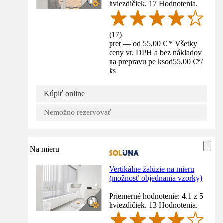
hviezdičiek. 17 Hodnotenia.
(
17
)
preț — od 55,00 € * Všetky
ceny vr. DPH a bez nákladov
na prepravu pe ks
od
55,00 €
*
/
ks
Kúpiť online
Nemožno rezervovať
Na mieru
Vertikálne žalúzie na mieru
(možnosť objednania vzorky)
Priemerné hodnotenie: 4.1 z 5
hviezdičiek. 13 Hodnotenia.