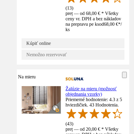
(
13
)
preț — od 68,00 € * Všetky
ceny vr. DPH a bez nákladov
na prepravu pe ks
od
68,00 €
*
/
ks
Kúpiť online
Nemožno rezervovať
Na mieru
Žalúzie na mieru (možnosť
objednania vzorky)
Priemerné hodnotenie: 4.3 z 5
hviezdičiek. 43 Hodnotenia.
(
43
)
preț — od 20,00 € * Všetky