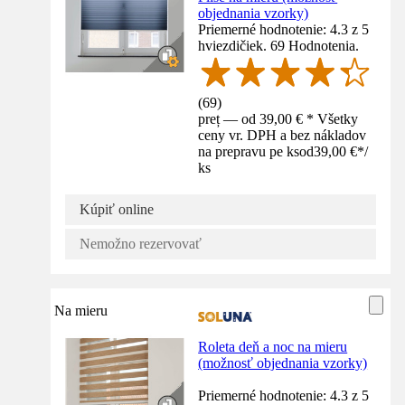
objednania vzorky)
Priemerné hodnotenie: 4.3 z 5
hviezdičiek. 69 Hodnotenia.
(
69
)
preț — od 39,00 € * Všetky
ceny vr. DPH a bez nákladov
na prepravu pe ks
od
39,00 €
*
/
ks
Kúpiť online
Nemožno rezervovať
Na mieru
Roleta deň a noc na mieru
(možnosť objednania vzorky)
Priemerné hodnotenie: 4.3 z 5