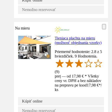
Kúpiť online
Nemožno rezervovať
Na mieru
Tieniaca plachta na mieru
(možnosť objednania vzorky)
Priemerné hodnotenie: 2.8 z 5
hviezdičiek. 9 Hodnotenia.
(
9
)
preț — od 17,98 € * Všetky
ceny vr. DPH a bez nákladov
na prepravu pe ks
od
17,98 €
*
/
ks
Kúpiť online
Nemožno rezervovať