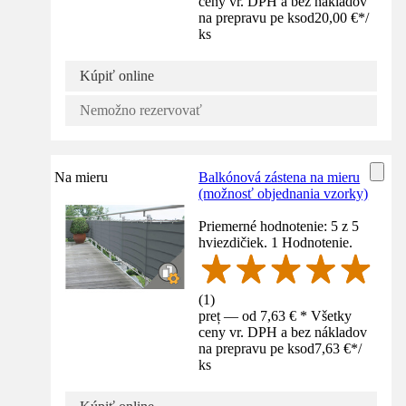
ceny vr. DPH a bez nákladov
na prepravu pe ks
od
20,00 €
*
/
ks
Kúpiť online
Nemožno rezervovať
Na mieru
Balkónová zástena na mieru
(možnosť objednania vzorky)
Priemerné hodnotenie: 5 z 5
hviezdičiek. 1 Hodnotenie.
(
1
)
preț — od 7,63 € * Všetky
ceny vr. DPH a bez nákladov
na prepravu pe ks
od
7,63 €
*
/
ks