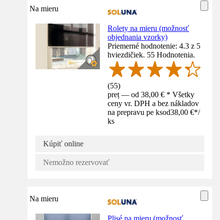
Na mieru
Rolety na mieru (možnosť
objednania vzorky)
Priemerné hodnotenie: 4.3 z 5
hviezdičiek. 55 Hodnotenia.
(
55
)
preț — od 38,00 € * Všetky
ceny vr. DPH a bez nákladov
na prepravu pe ks
od
38,00 €
*
/
ks
Kúpiť online
Nemožno rezervovať
Na mieru
Plisé na mieru (možnosť