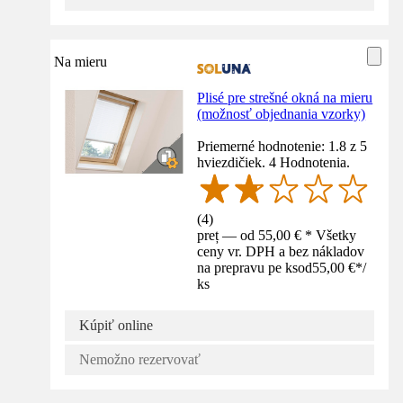
Na mieru
Plisé pre strešné okná na mieru
(možnosť objednania vzorky)
Priemerné hodnotenie: 1.8 z 5
hviezdičiek. 4 Hodnotenia.
(
4
)
preț — od 55,00 € * Všetky
ceny vr. DPH a bez nákladov
na prepravu pe ks
od
55,00 €
*
/
ks
Kúpiť online
Nemožno rezervovať