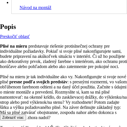
Návod na montáž
Popis
Preskočiť oblasť
Plisé na mieru
predstavuje riešenie protislnečnej ochrany pre
individuálne požiadavky. Pokiaľ si svoje plisé nakonfigurujete sami,
budete pripravení na akúkoľvek situáciu v interiéri. Či už ho použijete
ako dekoratívny prvok, zladený farebne s interiérom, ako ochranu proti
horúčave alebo pohľadom alebo ako zatemnenie pre pokojné noci.
Plisé na mieru je tak individuálne ako vy. Nakonfigurujte si svoje nové
plisé
presne podľa svojich predstáv
: s presnými rozmermi, vo vašom
obľúbenom farebnom odtieni a na daný účel použitia. Začnite s údajmi
o mieste montáže a prevedení. Rozmyslite si, kam sa má plisé
namontovať: na okenné krídlo, do zasklievacej drážky, do výklenku/na
strop alebo pred výklenok/na stenu? Vy rozhodnete! Potom zadajte
šírku a výšku požadovaného plisé. Na záver definujte základný typ:
Má sa plisé zatvárať obojstranne, zospodu nahor alebo dokonca s
dvoma látkami zhora nadol?
Zobraziť viac