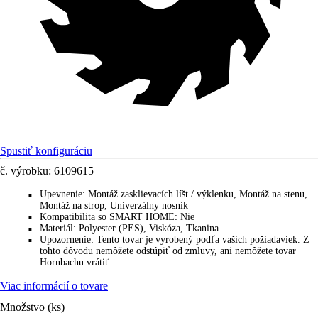
Spustiť konfiguráciu
č. výrobku:
6109615
Upevnenie
:
Montáž zasklievacích líšt / výklenku, Montáž na stenu,
■
Montáž na strop, Univerzálny nosník
Kompatibilita so SMART HOME
:
Nie
■
Materiál
:
Polyester (PES), Viskóza, Tkanina
■
Upozornenie
:
Tento tovar je vyrobený podľa vašich požiadaviek. Z
■
tohto dôvodu nemôžete odstúpiť od zmluvy, ani nemôžete tovar
Hornbachu vrátiť.
Viac informácií o tovare
Množstvo (ks)