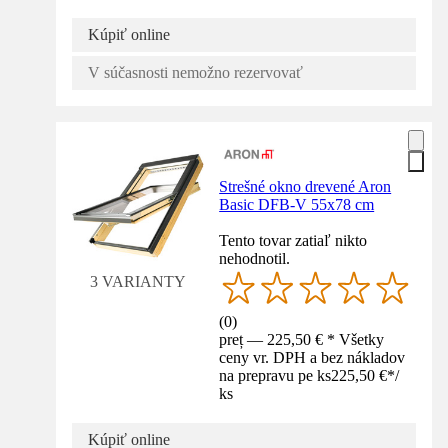
Kúpiť online
V súčasnosti nemožno rezervovať
Strešné okno drevené Aron
Basic DFB-V 55x78 cm
Tento tovar zatiaľ nikto
nehodnotil.
3 VARIANTY
(
0
)
preț — 225,50 € * Všetky
ceny vr. DPH a bez nákladov
na prepravu pe ks
225,50 €
*
/
ks
Kúpiť online