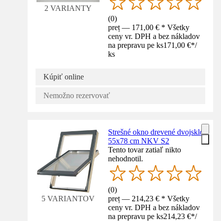
2 VARIANTY
(
0
)
preț — 171,00 € * Všetky
ceny vr. DPH a bez nákladov
na prepravu pe ks
171,00 €
*
/
ks
Kúpiť online
Nemožno rezervovať
Strešné okno drevené dvojsklo
55x78 cm NKV S2
Tento tovar zatiaľ nikto
nehodnotil.
(
0
)
preț — 214,23 € * Všetky
5 VARIANTOV
ceny vr. DPH a bez nákladov
na prepravu pe ks
214,23 €
*
/