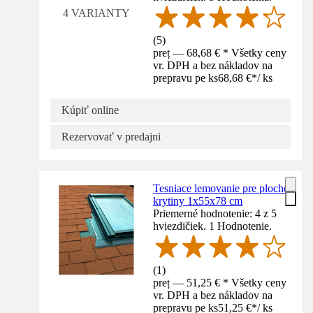
4 VARIANTY
(
5
)
preț — 68,68 € * Všetky ceny
vr. DPH a bez nákladov na
prepravu pe ks
68,68 €
*
/
ks
Kúpiť online
Rezervovať v predajni
Tesniace lemovanie pre ploché
krytiny 1x55x78 cm
Priemerné hodnotenie: 4 z 5
hviezdičiek. 1 Hodnotenie.
(
1
)
preț — 51,25 € * Všetky ceny
vr. DPH a bez nákladov na
prepravu pe ks
51,25 €
*
/
ks