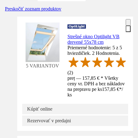
Preskočiť zoznam produktov
Strešné okno Optilight VB
drevené 55x78 cm
Priemerné hodnotenie: 5 z 5
hviezdičiek. 2 Hodnotenia.
5 VARIANTOV
(
2
)
preț — 157,85 € * Všetky
ceny vr. DPH a bez nákladov
na prepravu pe ks
157,85 €
*
/
ks
Kúpiť online
Rezervovať v predajni