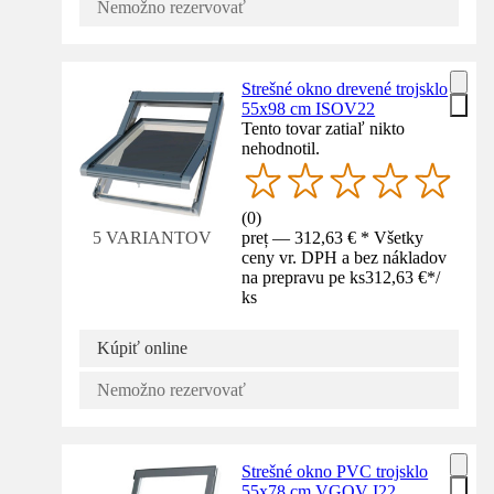
Nemožno rezervovať
Strešné okno drevené trojsklo
55x98 cm ISOV22
Tento tovar zatiaľ nikto
nehodnotil.
(
0
)
preț — 312,63 € * Všetky
5 VARIANTOV
ceny vr. DPH a bez nákladov
na prepravu pe ks
312,63 €
*
/
ks
Kúpiť online
Nemožno rezervovať
Strešné okno PVC trojsklo
55x78 cm VGOV I22