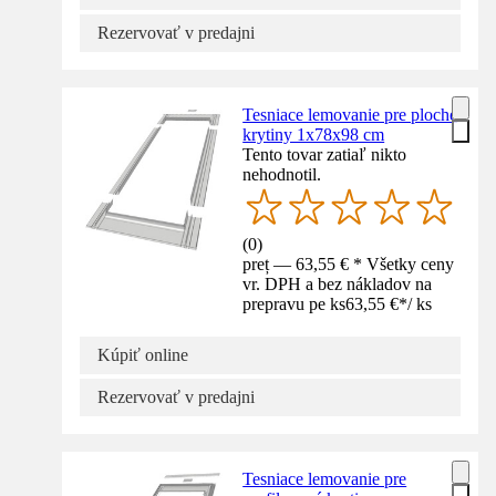
Rezervovať v predajni
Tesniace lemovanie pre ploché
krytiny 1x78x98 cm
Tento tovar zatiaľ nikto
nehodnotil.
(
0
)
preț — 63,55 € * Všetky ceny
vr. DPH a bez nákladov na
prepravu pe ks
63,55 €
*
/
ks
Kúpiť online
Rezervovať v predajni
Tesniace lemovanie pre