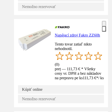
Nemožno rezervovať
Napájací zdroj Fakro ZZ60h
Tento tovar zatiaľ nikto
nehodnotil.
(
0
)
preț — 111,73 € * Všetky
ceny vr. DPH a bez nákladov
na prepravu pe ks
111,73 €
*
/
ks
Kúpiť online
Nemožno rezervovať