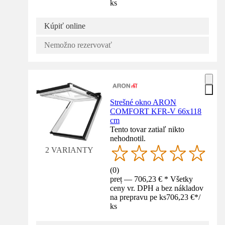
ks
Kúpiť online
Nemožno rezervovať
Strešné okno ARON
COMFORT KFR-V 66x118
cm
Tento tovar zatiaľ nikto
nehodnotil.
2 VARIANTY
(
0
)
preț — 706,23 € * Všetky
ceny vr. DPH a bez nákladov
na prepravu pe ks
706,23 €
*
/
ks