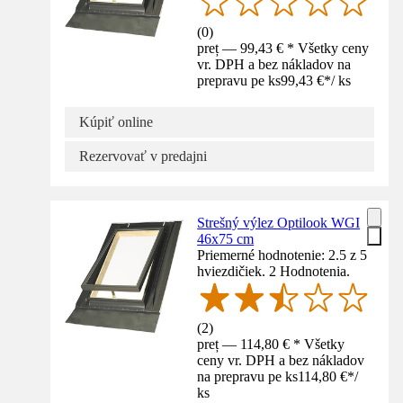
(
0
)
preț — 99,43 € * Všetky ceny
vr. DPH a bez nákladov na
prepravu pe ks
99,43 €
*
/
ks
Kúpiť online
Rezervovať v predajni
Strešný výlez Optilook WGI
46x75 cm
Priemerné hodnotenie: 2.5 z 5
hviezdičiek. 2 Hodnotenia.
(
2
)
preț — 114,80 € * Všetky
ceny vr. DPH a bez nákladov
na prepravu pe ks
114,80 €
*
/
ks