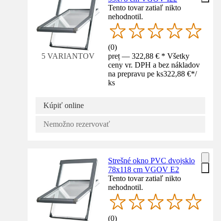
Tento tovar zatiaľ nikto
nehodnotil.
(
0
)
preț — 322,88 € * Všetky
5 VARIANTOV
ceny vr. DPH a bez nákladov
na prepravu pe ks
322,88 €
*
/
ks
Kúpiť online
Nemožno rezervovať
Strešné okno PVC dvojsklo
78x118 cm VGOV E2
Tento tovar zatiaľ nikto
nehodnotil.
(
0
)