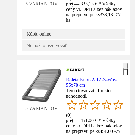
preț — 333,13 € * Všetky
5 VARIANTOV
ceny vr. DPH a bez nákladov
na prepravu pe ks
333,13 €
*
/
ks
Kúpiť online
Nemožno rezervovať
Roleta Fakro ARZ-Z-Wave
55x78 cm
Tento tovar zatiaľ nikto
nehodnotil.
5 VARIANTOV
(
0
)
preț — 451,00 € * Všetky
ceny vr. DPH a bez nákladov
na prepravu pe ks
451,00 €
*
/