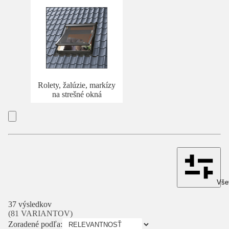
Rolety, žalúzie, markízy
na strešné okná
Všet
37 výsledkov
(81 VARIANTOV)
Zoradené podľa: