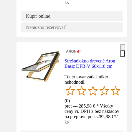
ks
Kúpiť online
Nemožno rezervovať
Strešné okno drevené Aron
Basic DFB-V 66x118 cm
Tento tovar zatiaľ nikto
nehodnotil.
(
0
)
preț — 285,98 € * Všetky
ceny vr. DPH a bez nákladov
na prepravu pe ks
285,98 €
*
/
ks