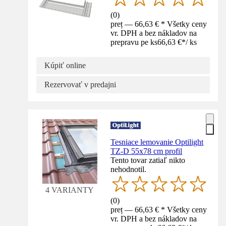
(
0
)
preț — 66,63 € * Všetky ceny
vr. DPH a bez nákladov na
prepravu pe ks
66,63 €
*
/
ks
Kúpiť online
Rezervovať v predajni
Tesniace lemovanie Optilight
TZ-D 55x78 cm profil
Tento tovar zatiaľ nikto
nehodnotil.
4 VARIANTY
(
0
)
preț — 66,63 € * Všetky ceny
vr. DPH a bez nákladov na