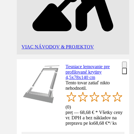
VIAC NÁVODOV & PROJEKTOV
Tesniace lemovanie pre
profilované krytiny
4,5x78x140 cm
Tento tovar zatiaľ nikto
nehodnotil.
(
0
)
preț — 68,68 € * Všetky ceny
vr. DPH a bez nákladov na
prepravu pe ks
68,68 €
*
/
ks