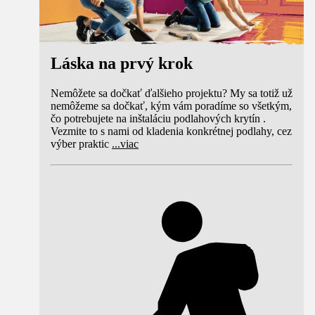
Láska na prvý krok
Nemôžete sa dočkať ďalšieho projektu? My sa totiž už
nemôžeme sa dočkať, kým vám poradíme so všetkým,
čo potrebujete na inštaláciu podlahových krytín .
Vezmite to s nami od kladenia konkrétnej podlahy, cez
výber praktic
...
viac