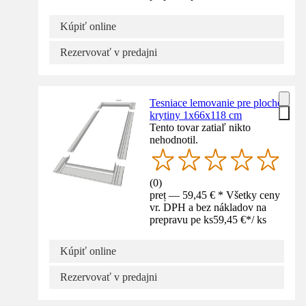
Kúpiť online
Rezervovať v predajni
Tesniace lemovanie pre ploché
krytiny 1x66x118 cm
Tento tovar zatiaľ nikto
nehodnotil.
(
0
)
preț — 59,45 € * Všetky ceny
vr. DPH a bez nákladov na
prepravu pe ks
59,45 €
*
/
ks
Kúpiť online
Rezervovať v predajni