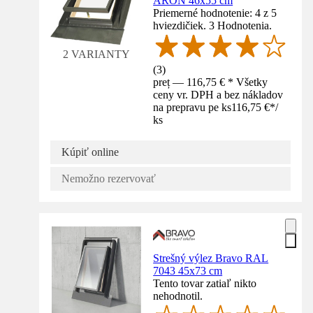
ARON 46x55 cm
Priemerné hodnotenie: 4 z 5
hviezdičiek. 3 Hodnotenia.
2 VARIANTY
(
3
)
preț — 116,75 € * Všetky
ceny vr. DPH a bez nákladov
na prepravu pe ks
116,75 €
*
/
ks
Kúpiť online
Nemožno rezervovať
Strešný výlez Bravo RAL
7043 45x73 cm
Tento tovar zatiaľ nikto
nehodnotil.