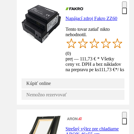
Napájací zdroj Fakro ZZ60
Tento tovar zatiaľ nikto
nehodnotil.
(
0
)
preț — 111,73 € * Všetky
ceny vr. DPH a bez nákladov
na prepravu pe ks
111,73 €
*
/
ks
Kúpiť online
Nemožno rezervovať
Strešný výlez pre chladiarne