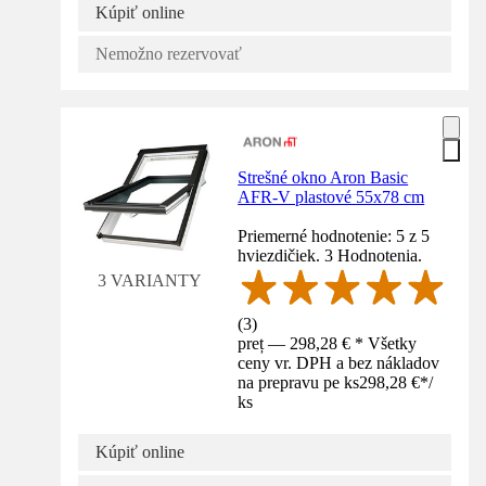
Kúpiť online
Nemožno rezervovať
Strešné okno Aron Basic
AFR-V plastové 55x78 cm
Priemerné hodnotenie: 5 z 5
hviezdičiek. 3 Hodnotenia.
3 VARIANTY
(
3
)
preț — 298,28 € * Všetky
ceny vr. DPH a bez nákladov
na prepravu pe ks
298,28 €
*
/
ks
Kúpiť online