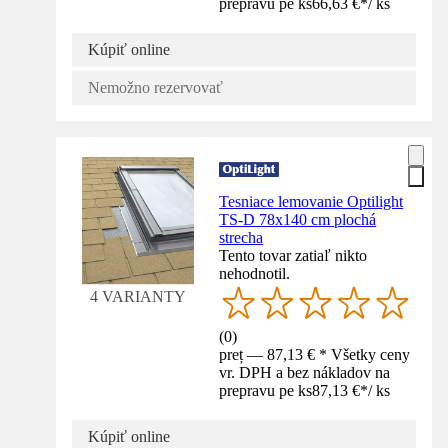
prepravu pe ks
66,63 €
*
/
ks
Kúpiť online
Nemožno rezervovať
Tesniace lemovanie Optilight
TS-D 78x140 cm plochá
strecha
Tento tovar zatiaľ nikto
nehodnotil.
4 VARIANTY
(
0
)
preț — 87,13 € * Všetky ceny
vr. DPH a bez nákladov na
prepravu pe ks
87,13 €
*
/
ks
Kúpiť online