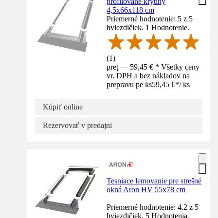
profilované krytiny
4,5x66x118 cm
Priemerné hodnotenie: 5 z 5
hviezdičiek. 1 Hodnotenie.
(
1
)
preț — 59,45 € * Všetky ceny
vr. DPH a bez nákladov na
prepravu pe ks
59,45 €
*
/
ks
Kúpiť online
Rezervovať v predajni
Tesniace lemovanie pre strešné
okná Aron HV 55x78 cm
Priemerné hodnotenie: 4.2 z 5
hviezdičiek. 5 Hodnotenia.