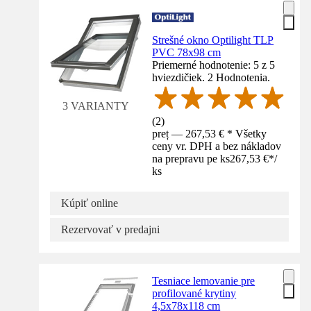
Strešné okno Optilight TLP
PVC 78x98 cm
Priemerné hodnotenie: 5 z 5
hviezdičiek. 2 Hodnotenia.
3 VARIANTY
(
2
)
preț — 267,53 € * Všetky
ceny vr. DPH a bez nákladov
na prepravu pe ks
267,53 €
*
/
ks
Kúpiť online
Rezervovať v predajni
Tesniace lemovanie pre
profilované krytiny
4,5x78x118 cm