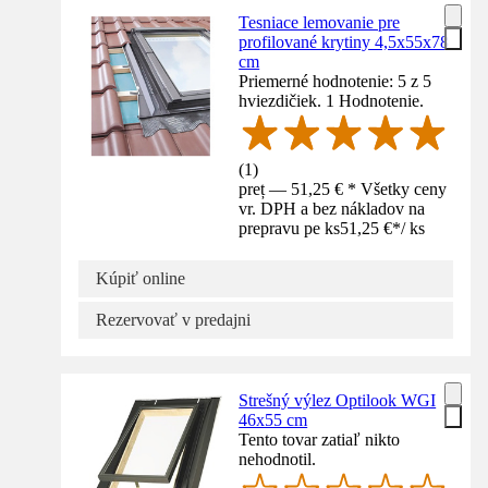
Tesniace lemovanie pre
profilované krytiny 4,5x55x78
cm
Priemerné hodnotenie: 5 z 5
hviezdičiek. 1 Hodnotenie.
(
1
)
preț — 51,25 € * Všetky ceny
vr. DPH a bez nákladov na
prepravu pe ks
51,25 €
*
/
ks
Kúpiť online
Rezervovať v predajni
Strešný výlez Optilook WGI
46x55 cm
Tento tovar zatiaľ nikto
nehodnotil.