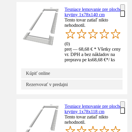
Tesniace lemovanie pre ploché
krytiny 1x78x140 cm
Tento tovar zatiaľ nikto
nehodnotil.
(
0
)
preț — 68,68 € * Všetky ceny
vr. DPH a bez nákladov na
prepravu pe ks
68,68 €
*
/
ks
Kúpiť online
Rezervovať v predajni
Tesniace lemovanie pre ploché
krytiny 1x78x118 cm
Tento tovar zatiaľ nikto
nehodnotil.