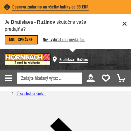
Doprava zadarmo na všetky balíky od 99 EUR
Je
Bratislava - Ružinov
skutočne vaša
predajňa?
ÁNO, SPRÁVNE.
Nie, vybrať inú predajňu.
Bratislava - Ružinov
Úvodná stránka