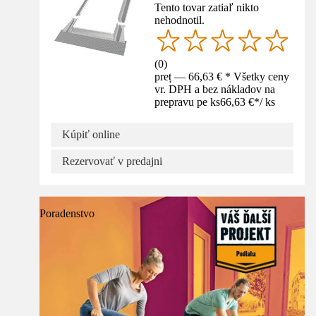
Tento tovar zatiaľ nikto
nehodnotil.
(
0
)
preț — 66,63 € * Všetky ceny
vr. DPH a bez nákladov na
prepravu pe ks
66,63 €
*
/
ks
Kúpiť online
Rezervovať v predajni
Poradenstvo