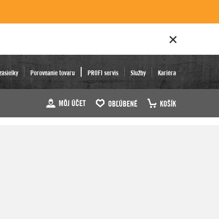
zásielky
Porovnanie tovaru
PROFI servis
Služby
Kariéra
MÔJ ÚČET
OBĽÚBENÉ
KOŠÍK