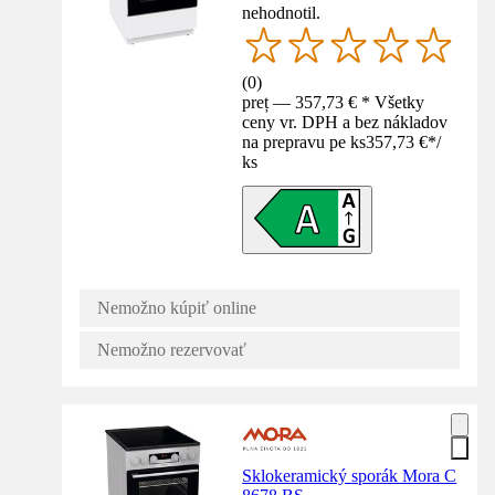
nehodnotil.
(
0
)
preț — 357,73 € * Všetky
ceny vr. DPH a bez nákladov
na prepravu pe ks
357,73 €
*
/
ks
Nemožno kúpiť online
Nemožno rezervovať
Sklokeramický sporák Mora C