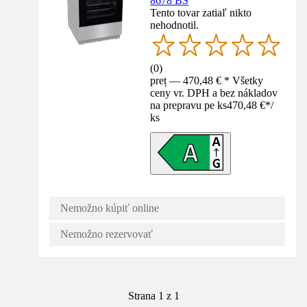
8678 BS
Tento tovar zatiaľ nikto
nehodnotil.
(
0
)
preț — 470,48 € * Všetky
ceny vr. DPH a bez nákladov
na prepravu pe ks
470,48 €
*
/
ks
Nemožno kúpiť online
Nemožno rezervovať
Strana 1 z 1