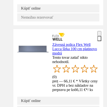
Kúpiť online
Nemožno rezervovať
Závesná polica Flex Well
Lucca šírka 100 cm platinovo
modrá
Tento tovar zatiaľ nikto
nehodnotil.
(
0
)
preț — 66,11 € * Všetky ceny
vr. DPH a bez nákladov na
prepravu pe ks
66,11 €
*
/
ks
Kúpiť online