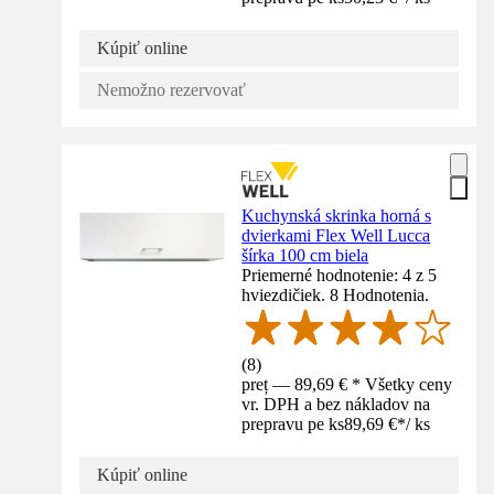
Kúpiť online
Nemožno rezervovať
Kuchynská skrinka horná s
dvierkami Flex Well Lucca
šírka 100 cm biela
Priemerné hodnotenie: 4 z 5
hviezdičiek. 8 Hodnotenia.
(
8
)
preț — 89,69 € * Všetky ceny
vr. DPH a bez nákladov na
prepravu pe ks
89,69 €
*
/
ks
Kúpiť online