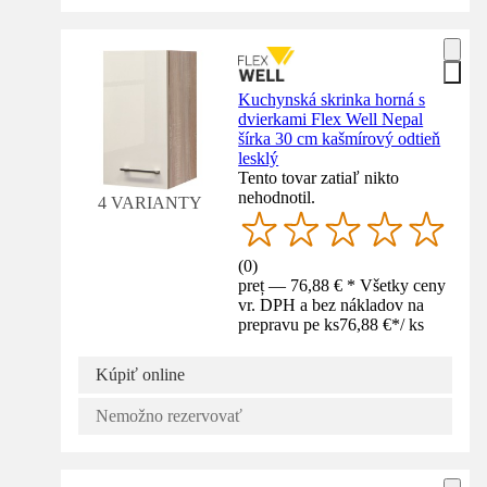
Kuchynská skrinka horná s
dvierkami Flex Well Nepal
šírka 30 cm kašmírový odtieň
lesklý
Tento tovar zatiaľ nikto
nehodnotil.
4 VARIANTY
(
0
)
preț — 76,88 € * Všetky ceny
vr. DPH a bez nákladov na
prepravu pe ks
76,88 €
*
/
ks
Kúpiť online
Nemožno rezervovať