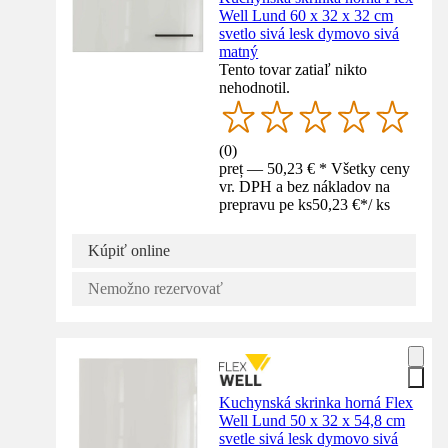
Well Lund 60 x 32 x 32 cm
svetlo sivá lesk dymovo sivá
matný
Tento tovar zatiaľ nikto
nehodnotil.
(
0
)
preț — 50,23 € * Všetky ceny
vr. DPH a bez nákladov na
prepravu pe ks
50,23 €
*
/
ks
Kúpiť online
Nemožno rezervovať
Kuchynská skrinka horná Flex
Well Lund 50 x 32 x 54,8 cm
svetle sivá lesk dymovo sivá