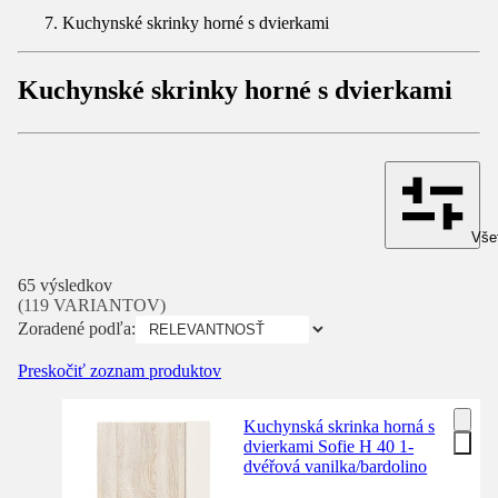
Kuchynské skrinky horné s dvierkami
Kuchynské skrinky horné s dvierkami
Všet
65 výsledkov
(119 VARIANTOV)
Zoradené podľa:
Preskočiť zoznam produktov
Kuchynská skrinka horná s
dvierkami Sofie H 40 1-
dvéřová vanilka/bardolino