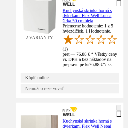
Kuchynská skrinka horná s
dvierkami Flex Well Lucca
šírka 50 cm biela
Priemerné hodnotenie: 1 z 5
hviezdičiek. 1 Hodnotenie.
2 VARIANTY
(
1
)
preț — 76,88 € * Všetky ceny
vr. DPH a bez nákladov na
prepravu pe ks
76,88 €
*
/
ks
Kúpiť online
Nemožno rezervovať
Kuchynská skrinka horná s
dvierkami Flex Well Nepal