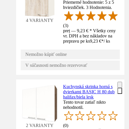
Priemerné hodnotenie: 5 z 5
hviezdičiek. 3 Hodnotenia.
4 VARIANTY
(
3
)
preț — 9,23 € * Všetky ceny
vr. DPH a bez nákladov na
prepravu pe ks
9,23 €
*
/
ks
Nemožno kúpiť online
V súčasnosti nemožno rezervovať
Kuchynská skrinka horná s
dvierkami BASIC H 80 dub
halifax/biela lesk
Tento tovar zatiaľ nikto
nehodnotil.
(
0
)
2 VARIANTY