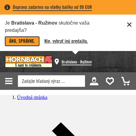
Doprava zadarmo na všetky balíky od 99 EUR
Je
Bratislava - Ružinov
skutočne vaša
predajňa?
ÁNO, SPRÁVNE.
Nie, vybrať inú predajňu.
Bratislava - Ružinov
Úvodná stránka