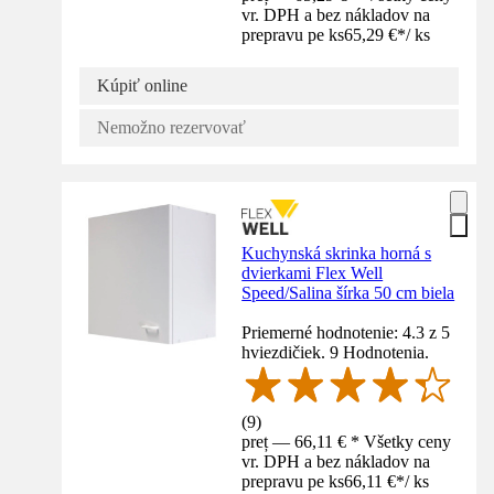
vr. DPH a bez nákladov na
prepravu pe ks
65,29 €
*
/
ks
Kúpiť online
Nemožno rezervovať
Kuchynská skrinka horná s
dvierkami Flex Well
Speed/Salina šírka 50 cm biela
Priemerné hodnotenie: 4.3 z 5
hviezdičiek. 9 Hodnotenia.
(
9
)
preț — 66,11 € * Všetky ceny
vr. DPH a bez nákladov na
prepravu pe ks
66,11 €
*
/
ks