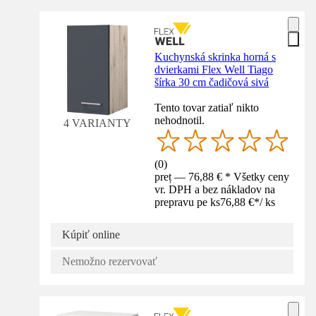
Kuchynská skrinka horná s
dvierkami Flex Well Tiago
šírka 30 cm čadičová sivá
Tento tovar zatiaľ nikto
nehodnotil.
4 VARIANTY
(
0
)
preț — 76,88 € * Všetky ceny
vr. DPH a bez nákladov na
prepravu pe ks
76,88 €
*
/
ks
Kúpiť online
Nemožno rezervovať