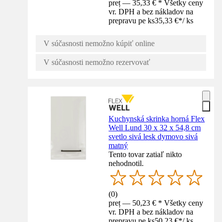
preț — 35,33 € * Všetky ceny
vr. DPH a bez nákladov na
prepravu pe ks
35,33 €
*
/
ks
V súčasnosti nemožno kúpiť online
V súčasnosti nemožno rezervovať
Kuchynská skrinka horná Flex
Well Lund 30 x 32 x 54,8 cm
svetlo sivá lesk dymovo sivá
matný
Tento tovar zatiaľ nikto
nehodnotil.
(
0
)
preț — 50,23 € * Všetky ceny
vr. DPH a bez nákladov na
prepravu pe ks
50,23 €
*
/
ks