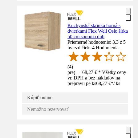
Kuchynská skrinka horná s
dvierkami Flex Well Oslo šírka
50 cm sonoma dub
Priemerné hodnotenie: 3.3 z 5
hviezdičiek. 4 Hodnotenia.
(
4
)
preț — 68,27 € * Všetky ceny
vr. DPH a bez nákladov na
prepravu pe ks
68,27 €
*
/
ks
Kúpiť online
Nemožno rezervovať