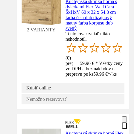
Kuchynská skrinka horná s
dvierkami Flex Well Cara
ŠxHxV 60 x 32 x 54,8 cm
farba čela dub dizajnový
matný farba korpusu dub
svetlý
2 VARIANTY
Tento tovar zatiaľ nikto
nehodnotil.
(
0
)
preț — 59,96 € * Všetky ceny
vr. DPH a bez nákladov na
prepravu pe ks
59,96 €
*
/
ks
Kúpiť online
Nemožno rezervovať
Kuchynská skrinka horná Flex