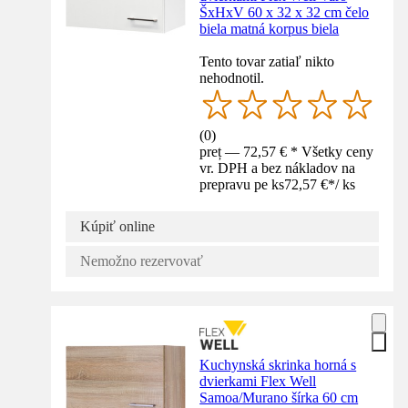
ŠxHxV 60 x 32 x 32 cm čelo
biela matná korpus biela
Tento tovar zatiaľ nikto
nehodnotil.
(
0
)
preț — 72,57 € * Všetky ceny
vr. DPH a bez nákladov na
prepravu pe ks
72,57 €
*
/
ks
Kúpiť online
Nemožno rezervovať
Kuchynská skrinka horná s
dvierkami Flex Well
Samoa/Murano šírka 60 cm