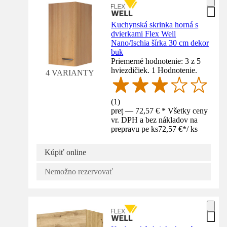
Kuchynská skrinka horná s
dvierkami Flex Well
Nano/Ischia šírka 30 cm dekor
buk
Priemerné hodnotenie: 3 z 5
hviezdičiek. 1 Hodnotenie.
4 VARIANTY
(
1
)
preț — 72,57 € * Všetky ceny
vr. DPH a bez nákladov na
prepravu pe ks
72,57 €
*
/
ks
Kúpiť online
Nemožno rezervovať