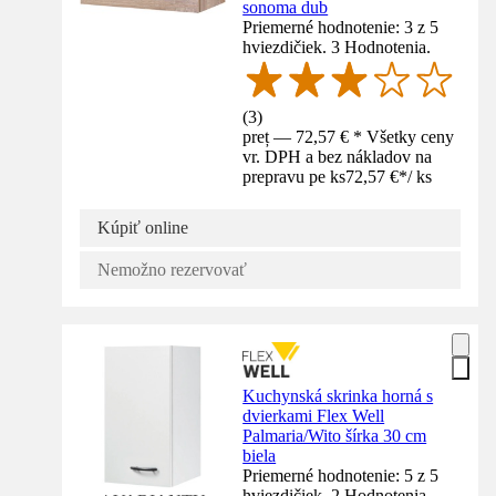
sonoma dub
Priemerné hodnotenie: 3 z 5
hviezdičiek. 3 Hodnotenia.
(
3
)
preț — 72,57 € * Všetky ceny
vr. DPH a bez nákladov na
prepravu pe ks
72,57 €
*
/
ks
Kúpiť online
Nemožno rezervovať
Kuchynská skrinka horná s
dvierkami Flex Well
Palmaria/Wito šírka 30 cm
biela
Priemerné hodnotenie: 5 z 5
hviezdičiek. 2 Hodnotenia.