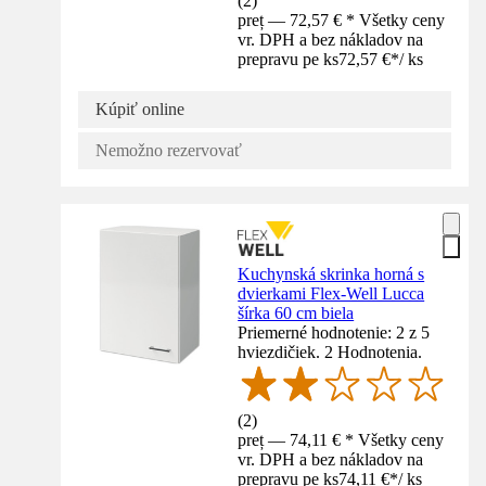
(
2
)
preț — 72,57 € * Všetky ceny
vr. DPH a bez nákladov na
prepravu pe ks
72,57 €
*
/
ks
Kúpiť online
Nemožno rezervovať
Kuchynská skrinka horná s
dvierkami Flex-Well Lucca
šírka 60 cm biela
Priemerné hodnotenie: 2 z 5
hviezdičiek. 2 Hodnotenia.
(
2
)
preț — 74,11 € * Všetky ceny
vr. DPH a bez nákladov na
prepravu pe ks
74,11 €
*
/
ks