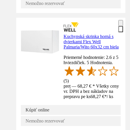
Nemožno rezervovať
Kuchynská skrinka horná s
dvierkami Flex Well
Palmaria/Wito 60x32 cm biela
Priemerné hodnotenie: 2.6 z 5
hviezdičiek. 5 Hodnotenia.
(
5
)
preț — 68,27 € * Všetky ceny
vr. DPH a bez nákladov na
prepravu pe ks
68,27 €
*
/
ks
Kúpiť online
Nemožno rezervovať