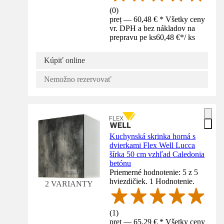
(
0
)
preț — 60,48 € * Všetky ceny
vr. DPH a bez nákladov na
prepravu pe ks
60,48 €
*
/
ks
Kúpiť online
Nemožno rezervovať
Kuchynská skrinka horná s
dvierkami Flex Well Lucca
šírka 50 cm vzhľad Caledonia
betónu
Priemerné hodnotenie: 5 z 5
hviezdičiek. 1 Hodnotenie.
2 VARIANTY
(
1
)
preț — 65,29 € * Všetky ceny