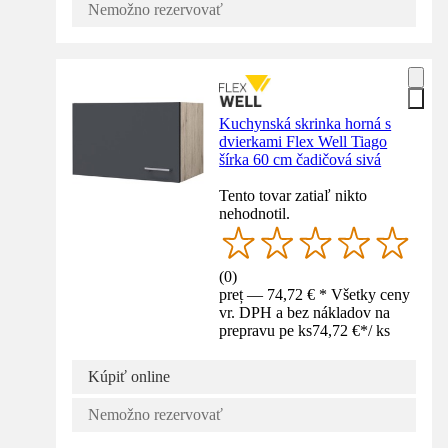
Nemožno rezervovať
Kuchynská skrinka horná s
dvierkami Flex Well Tiago
šírka 60 cm čadičová sivá
Tento tovar zatiaľ nikto
nehodnotil.
(
0
)
preț — 74,72 € * Všetky ceny
vr. DPH a bez nákladov na
prepravu pe ks
74,72 €
*
/
ks
Kúpiť online
Nemožno rezervovať