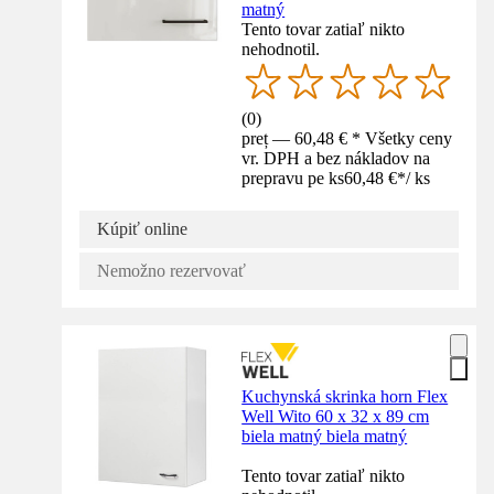
matný
Tento tovar zatiaľ nikto
nehodnotil.
(
0
)
preț — 60,48 € * Všetky ceny
vr. DPH a bez nákladov na
prepravu pe ks
60,48 €
*
/
ks
Kúpiť online
Nemožno rezervovať
Kuchynská skrinka horn Flex
Well Wito 60 x 32 x 89 cm
biela matný biela matný
Tento tovar zatiaľ nikto