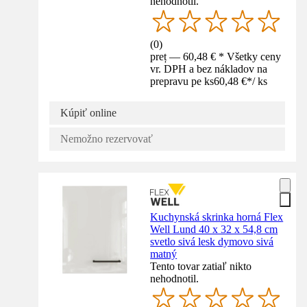
nehodnotil.
(
0
)
preț — 60,48 € * Všetky ceny
vr. DPH a bez nákladov na
prepravu pe ks
60,48 €
*
/
ks
Kúpiť online
Nemožno rezervovať
Kuchynská skrinka horná Flex
Well Lund 40 x 32 x 54,8 cm
svetlo sivá lesk dymovo sivá
matný
Tento tovar zatiaľ nikto
nehodnotil.