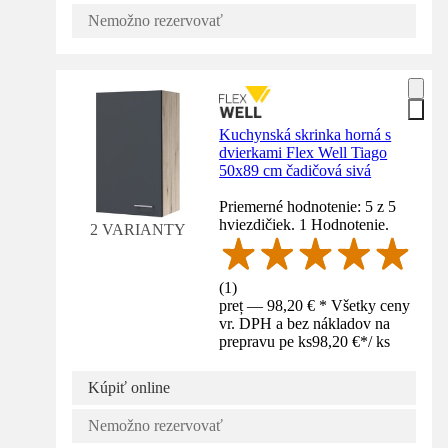
Nemožno rezervovať
Kuchynská skrinka horná s
dvierkami Flex Well Tiago
50x89 cm čadičová sivá
Priemerné hodnotenie: 5 z 5
hviezdičiek. 1 Hodnotenie.
2 VARIANTY
(
1
)
preț — 98,20 € * Všetky ceny
vr. DPH a bez nákladov na
prepravu pe ks
98,20 €
*
/
ks
Kúpiť online
Nemožno rezervovať