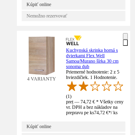
Kúpiť online
Nemožno rezervovať
Kuchynská skrinka horná s
dvierkami Flex Well
Samoa/Murano šírka 30 cm
sonoma dub
Priemerné hodnotenie: 2 z 5
hviezdičiek. 1 Hodnotenie.
4 VARIANTY
(
1
)
preț — 74,72 € * Všetky ceny
vr. DPH a bez nákladov na
prepravu pe ks
74,72 €
*
/
ks
Kúpiť online