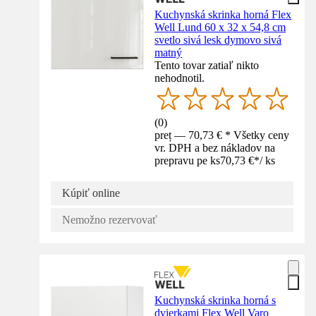
Kuchynská skrinka horná Flex
Well Lund 60 x 32 x 54,8 cm
svetlo sivá lesk dymovo sivá
matný
Tento tovar zatiaľ nikto
nehodnotil.
(
0
)
preț — 70,73 € * Všetky ceny
vr. DPH a bez nákladov na
prepravu pe ks
70,73 €
*
/
ks
Kúpiť online
Nemožno rezervovať
Kuchynská skrinka horná s
dvierkami Flex Well Varo