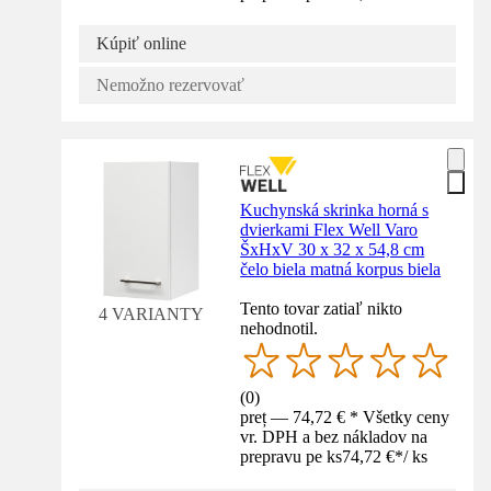
Kúpiť online
Nemožno rezervovať
Kuchynská skrinka horná s
dvierkami Flex Well Varo
ŠxHxV 30 x 32 x 54,8 cm
čelo biela matná korpus biela
Tento tovar zatiaľ nikto
4 VARIANTY
nehodnotil.
(
0
)
preț — 74,72 € * Všetky ceny
vr. DPH a bez nákladov na
prepravu pe ks
74,72 €
*
/
ks