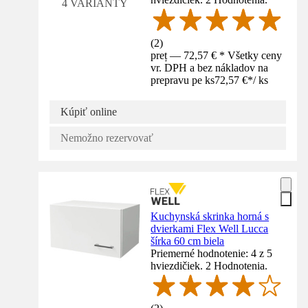
4 VARIANTY
(
2
)
preț — 72,57 € * Všetky ceny
vr. DPH a bez nákladov na
prepravu pe ks
72,57 €
*
/
ks
Kúpiť online
Nemožno rezervovať
Kuchynská skrinka horná s
dvierkami Flex Well Lucca
šírka 60 cm biela
Priemerné hodnotenie: 4 z 5
hviezdičiek. 2 Hodnotenia.