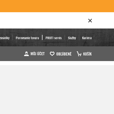
zásielky
Porovnanie tovaru
PROFI servis
Služby
Kariéra
MÔJ ÚČET
OBĽÚBENÉ
KOŠÍK