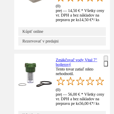
(
0
)
preț — 14,50 € * Všetky ceny
vr. DPH a bez nákladov na
prepravu pe ks
14,50 €
*
/
ks
Kúpiť online
Rezervovať v predajni
Zmäkčovač vody Vital 7"
bojlerový
Tento tovar zatiaľ nikto
nehodnotil.
(
0
)
preț — 56,00 € * Všetky ceny
vr. DPH a bez nákladov na
prepravu pe ks
56,00 €
*
/
ks