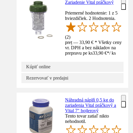
Zariadenie Vital práčkový
Priemerné hodnotenie: 1 z 5
hviezdičiek. 2 Hodnotenia.
(
2
)
preț — 33,90 € * Všetky ceny
vr. DPH a bez nákladov na
prepravu pe ks
33,90 €
*
/
ks
Kúpiť online
Rezervovať v predajni
Náhradná náplň 0,5 kg do
zariadenia Vital práčkový a
Vital 7" bojlerový
Tento tovar zatiaľ nikto
nehodnotil.