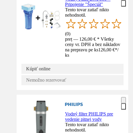
Pripojenie "Špeciál"
Tento tovar zatiaľ nikto
nehodnotil.
(
0
)
preț — 126,00 € * Všetky
ceny vr. DPH a bez nákladov
na prepravu pe ks
126,00 €
*
/
ks
Kúpiť online
Nemožno rezervovať
Vodný filter PHILIPS pre
vedenie pitnej vody
Tento tovar zatiaľ nikto
nehodnotil.