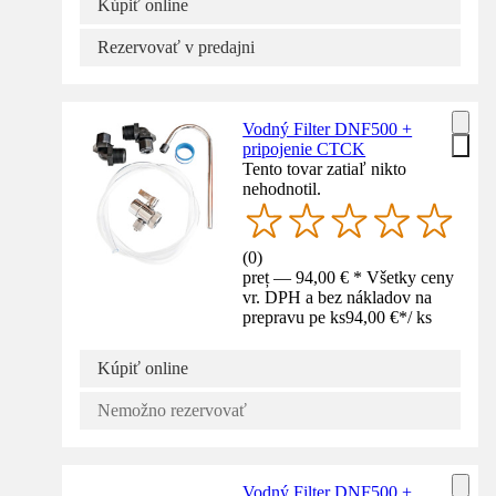
Kúpiť online
Rezervovať v predajni
Vodný Filter DNF500 +
pripojenie CTCK
Tento tovar zatiaľ nikto
nehodnotil.
(
0
)
preț — 94,00 € * Všetky ceny
vr. DPH a bez nákladov na
prepravu pe ks
94,00 €
*
/
ks
Kúpiť online
Nemožno rezervovať
Vodný Filter DNF500 +