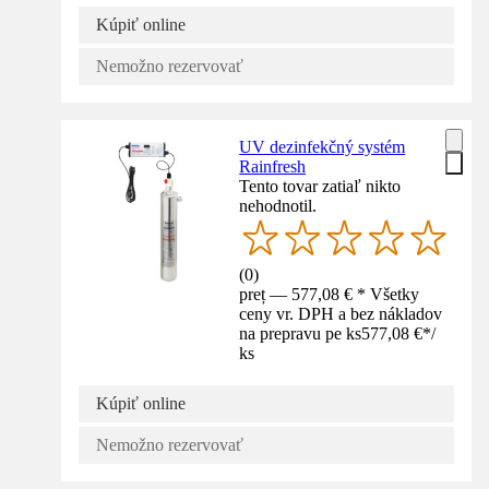
Kúpiť online
Nemožno rezervovať
UV dezinfekčný systém
Rainfresh
Tento tovar zatiaľ nikto
nehodnotil.
(
0
)
preț — 577,08 € * Všetky
ceny vr. DPH a bez nákladov
na prepravu pe ks
577,08 €
*
/
ks
Kúpiť online
Nemožno rezervovať