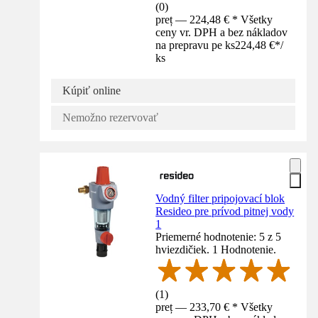
(
0
)
preț — 224,48 € * Všetky
ceny vr. DPH a bez nákladov
na prepravu pe ks
224,48 €
*
/
ks
Kúpiť online
Nemožno rezervovať
Vodný filter pripojovací blok
Resideo pre prívod pitnej vody
1
Priemerné hodnotenie: 5 z 5
hviezdičiek. 1 Hodnotenie.
(
1
)
preț — 233,70 € * Všetky