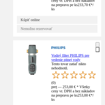
ceny vr. DPH a bez nákladov
na prepravu pe ks
233,70 €
*
/
ks
Kúpiť online
Nemožno rezervovať
Vodný filter PHILIPS pre
vedenie pitnej vody
Tento tovar zatiaľ nikto
nehodnotil.
(
0
)
preț — 253,00 € * Všetky
ceny vr. DPH a bez nákladov
na prepravu pe ks
253,00 €
*
/
ks