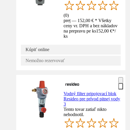
(
0
)
preț — 152,00 € * Všetky
ceny vr. DPH a bez nákladov
na prepravu pe ks
152,00 €
*
/
ks
Kúpiť online
Nemožno rezervovať
Vodný filter pripojovací blok
Resideo pre prívod pitnej vody
3
Tento tovar zatiaľ nikto
nehodnotil.