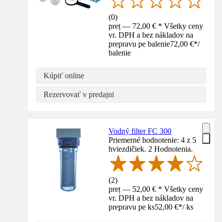
(
0
)
preț — 72,00 € * Všetky ceny
vr. DPH a bez nákladov na
prepravu pe balenie
72,00 €
*
/
balenie
Kúpiť online
Rezervovať v predajni
Vodný filter FC 300
Priemerné hodnotenie: 4 z 5
hviezdičiek. 2 Hodnotenia.
(
2
)
preț — 52,00 € * Všetky ceny
vr. DPH a bez nákladov na
prepravu pe ks
52,00 €
*
/
ks