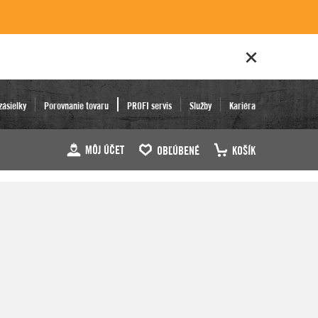
zásielky
Porovnanie tovaru
PROFI servis
Služby
Kariéra
MÔJ ÚČET
OBĽÚBENÉ
KOŠÍK