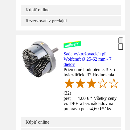
Kúpiť online
Rezervovať v predajni
Sada vykružovacích píl
Wolfcraft Ø 25-62 mm - 7
dielov
Priemerné hodnotenie: 3 z 5
hviezdičiek. 32 Hodnotenia.
(
32
)
preț — 4,60 € * Všetky ceny
vr. DPH a bez nákladov na
prepravu pe ks
4,60 €
*
/
ks
Kúpiť online