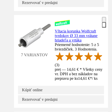
Rezervovať v predajni
Vŕtacia korunka Wolfcraft
tvrdokov Ø 33 mm vrátane
hriadeľa a vrtáka
Priemerné hodnotenie: 5 z 5
hviezdičiek. 3 Hodnotenia.
7 VARIANTOV
(
3
)
preț — 14,61 € * Všetky ceny
vr. DPH a bez nákladov na
prepravu pe ks
14,61 €
*
/
ks
Kúpiť online
Rezervovať v predajni