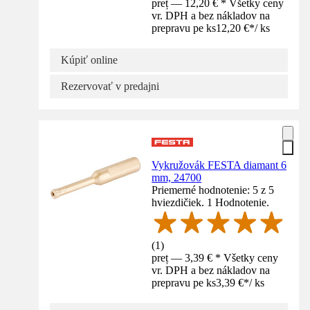
preț — 12,20 € * Všetky ceny
vr. DPH a bez nákladov na
prepravu pe ks
12,20 €
*
/
ks
Kúpiť online
Rezervovať v predajni
Vykružovák FESTA diamant 6
mm, 24700
Priemerné hodnotenie: 5 z 5
hviezdičiek. 1 Hodnotenie.
(
1
)
preț — 3,39 € * Všetky ceny
vr. DPH a bez nákladov na
prepravu pe ks
3,39 €
*
/
ks