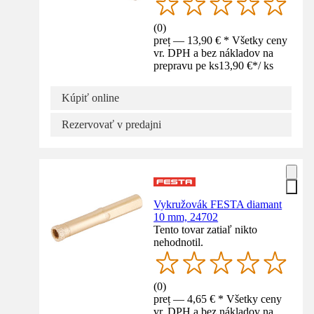
(
0
)
preț — 13,90 € * Všetky ceny
vr. DPH a bez nákladov na
prepravu pe ks
13,90 €
*
/
ks
Kúpiť online
Rezervovať v predajni
Vykružovák FESTA diamant
10 mm, 24702
Tento tovar zatiaľ nikto
nehodnotil.
(
0
)
preț — 4,65 € * Všetky ceny
vr. DPH a bez nákladov na