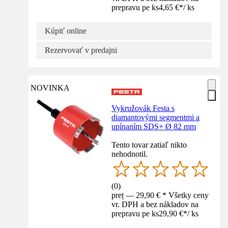
prepravu pe ks
4,65 €
*
/
ks
Kúpiť online
Rezervovať v predajni
NOVINKA
Vykružovák Festa s
diamantovými segmentmi a
upínaním SDS+ Ø 82 mm
Tento tovar zatiaľ nikto
nehodnotil.
(
0
)
preț — 29,90 € * Všetky ceny
vr. DPH a bez nákladov na
prepravu pe ks
29,90 €
*
/
ks