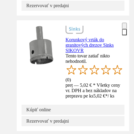
Rezervovať v predajni
Korunkový vrták do
granitových drezov Sinks
SIKOVR
Tento tovar zatiaľ nikto
nehodnotil.
(
0
)
preț — 5,02 € * Všetky ceny
vr. DPH a bez nákladov na
prepravu pe ks
5,02 €
*
/
ks
Kúpiť online
Rezervovať v predajni