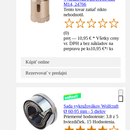
M14, 24766
Tento tovar zatiaľ nikto
nehodnotil.
(
0
)
preț — 10,95 € * Všetky ceny
vr. DPH a bez nákladov na
prepravu pe ks
10,95 €
*
/
ks
Kúpiť online
Rezervovať v predajni
Sada vykružovákov Wolfcraft
Ø 60-95 mm - 5 dielov
Priemerné hodnotenie: 3.8 z 5
hviezdičiek. 15 Hodnotenia.