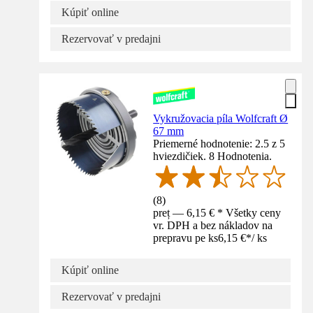
Kúpiť online
Rezervovať v predajni
Vykružovacia píla Wolfcraft Ø
67 mm
Priemerné hodnotenie: 2.5 z 5
hviezdičiek. 8 Hodnotenia.
(
8
)
preț — 6,15 € * Všetky ceny
vr. DPH a bez nákladov na
prepravu pe ks
6,15 €
*
/
ks
Kúpiť online
Rezervovať v predajni