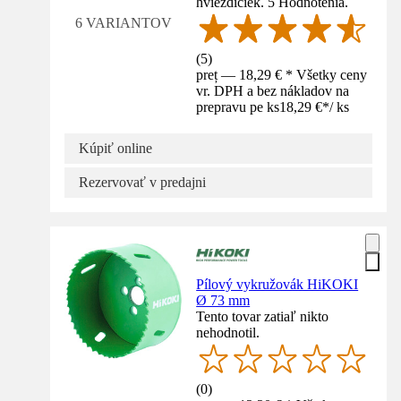
hviezdičiek. 5 Hodnotenia.
6 VARIANTOV
(
5
)
preț — 18,29 € * Všetky ceny
vr. DPH a bez nákladov na
prepravu pe ks
18,29 €
*
/
ks
Kúpiť online
Rezervovať v predajni
Pílový vykružovák HiKOKI
Ø 73 mm
Tento tovar zatiaľ nikto
nehodnotil.
(
0
)