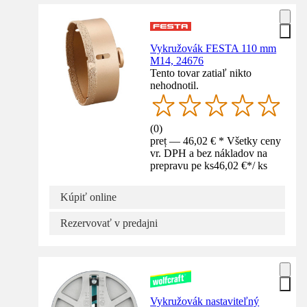
Vykružovák FESTA 110 mm
M14, 24676
Tento tovar zatiaľ nikto
nehodnotil.
(
0
)
preț — 46,02 € * Všetky ceny
vr. DPH a bez nákladov na
prepravu pe ks
46,02 €
*
/
ks
Kúpiť online
Rezervovať v predajni
Vykružovák nastaviteľný