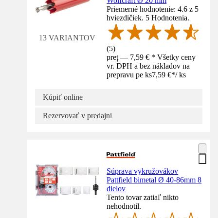
Wolfcraft Ø 20 mm
Priemerné hodnotenie: 4.6 z 5
hviezdičiek. 5 Hodnotenia.
13 VARIANTOV
(
5
)
preț — 7,59 € * Všetky ceny
vr. DPH a bez nákladov na
prepravu pe ks
7,59 €
*
/
ks
Kúpiť online
Rezervovať v predajni
Súprava vykružovákov
Pattfield bimetal Ø 40-86mm 8
dielov
Tento tovar zatiaľ nikto
nehodnotil.