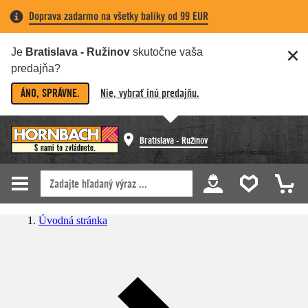
Doprava zadarmo na všetky balíky od 99 EUR
Je
Bratislava - Ružinov
skutočne vaša
predajňa?
ÁNO, SPRÁVNE.
Nie, vybrať inú predajňu.
Bratislava - Ružinov
Úvodná stránka