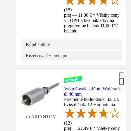
(
15
)
preț — 11,00 € * Všetky ceny
vr. DPH a bez nákladov na
prepravu pe balenie
11,00 €
*
/
balenie
Kúpiť online
Rezervovať v predajni
Vykružovák s tŕňom Wolfcraft
Ø 40 mm
Priemerné hodnotenie: 3.8 z 5
hviezdičiek. 12 Hodnotenia.
5 VARIANTOV
(
12
)
preț — 22,49 € * Všetky ceny