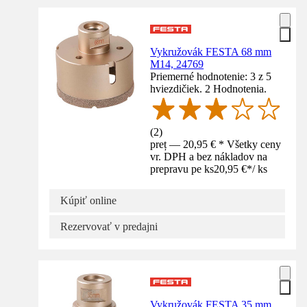
Vykružovák FESTA 68 mm
M14, 24769
Priemerné hodnotenie: 3 z 5
hviezdičiek. 2 Hodnotenia.
(
2
)
preț — 20,95 € * Všetky ceny
vr. DPH a bez nákladov na
prepravu pe ks
20,95 €
*
/
ks
Kúpiť online
Rezervovať v predajni
Vykružovák FESTA 35 mm