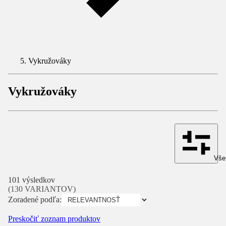
Vykružováky
Vykružováky
Všet
101 výsledkov
(130 VARIANTOV)
Zoradené podľa:
Preskočiť zoznam produktov