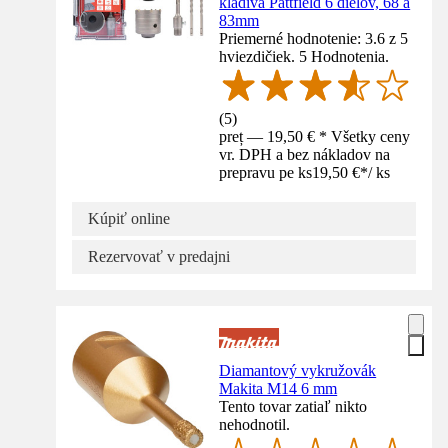
kladivá Pattfield 6 dielov, 68 a
83mm
Priemerné hodnotenie: 3.6 z 5
hviezdičiek. 5 Hodnotenia.
(
5
)
preț — 19,50 € * Všetky ceny
vr. DPH a bez nákladov na
prepravu pe ks
19,50 €
*
/
ks
Kúpiť online
Rezervovať v predajni
Diamantový vykružovák
Makita M14 6 mm
Tento tovar zatiaľ nikto
nehodnotil.