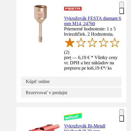
Vykružovák FESTA diamant 6
mm M14, 24760
Priemerné hodnotenie: 1 z 5
hviezdičiek. 2 Hodnotenia.
(
2
)
preț — 6,19 € * Všetky ceny
vr. DPH a bez nákladov na
prepravu pe ks
6,19 €
*
/
ks
Kúpiť online
Rezervovať v predajni
Vykružovák Bi-Metall