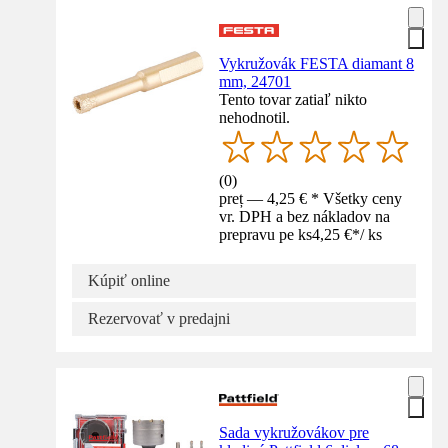
Vykružovák FESTA diamant 8
mm, 24701
Tento tovar zatiaľ nikto
nehodnotil.
(
0
)
preț — 4,25 € * Všetky ceny
vr. DPH a bez nákladov na
prepravu pe ks
4,25 €
*
/
ks
Kúpiť online
Rezervovať v predajni
Sada vykružovákov pre