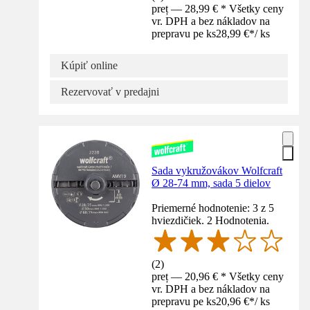
preț — 28,99 € * Všetky ceny
vr. DPH a bez nákladov na
prepravu pe ks
28,99 €
*
/
ks
Kúpiť online
Rezervovať v predajni
Sada vykružovákov Wolfcraft
Ø 28-74 mm, sada 5 dielov
Priemerné hodnotenie: 3 z 5
hviezdičiek. 2 Hodnotenia.
(
2
)
preț — 20,96 € * Všetky ceny
vr. DPH a bez nákladov na
prepravu pe ks
20,96 €
*
/
ks