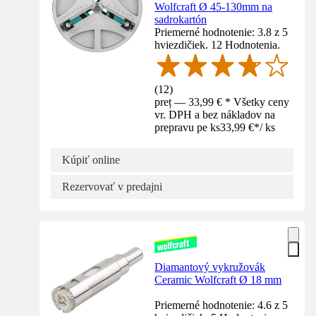
Wolfcraft Ø 45-130mm na
sadrokartón
Priemerné hodnotenie: 3.8 z 5
hviezdičiek. 12 Hodnotenia.
(
12
)
preț — 33,99 € * Všetky ceny
vr. DPH a bez nákladov na
prepravu pe ks
33,99 €
*
/
ks
Kúpiť online
Rezervovať v predajni
Diamantový vykružovák
Ceramic Wolfcraft Ø 18 mm
Priemerné hodnotenie: 4.6 z 5