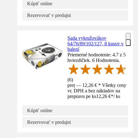
Kúpiť online
Rezervovať v predajni
Sada vykružovákov
64/76/89/102/127, 8 kusov v
balení
Priemerné hodnotenie: 4.7 z 5
hviezdičiek. 6 Hodnotenia.
(
6
)
preț — 12,26 € * Všetky ceny
vr. DPH a bez nákladov na
prepravu pe ks
12,26 €
*
/
ks
Kúpiť online
Rezervovať v predajni