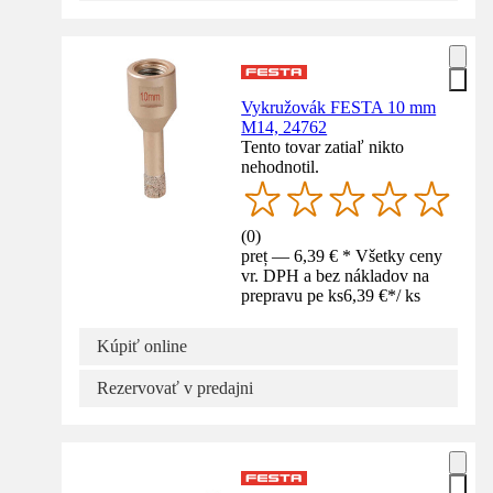
Vykružovák FESTA 10 mm
M14, 24762
Tento tovar zatiaľ nikto
nehodnotil.
(
0
)
preț — 6,39 € * Všetky ceny
vr. DPH a bez nákladov na
prepravu pe ks
6,39 €
*
/
ks
Kúpiť online
Rezervovať v predajni