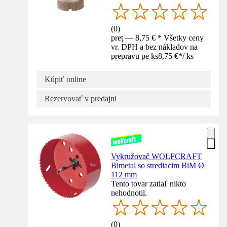
(
0
)
preț — 8,75 € * Všetky ceny
vr. DPH a bez nákladov na
prepravu pe ks
8,75 €
*
/
ks
Kúpiť online
Rezervovať v predajni
Vykružovač WOLFCRAFT
Bimetal so strediacim BiM Ø
112 mm
Tento tovar zatiaľ nikto
nehodnotil.
(
0
)