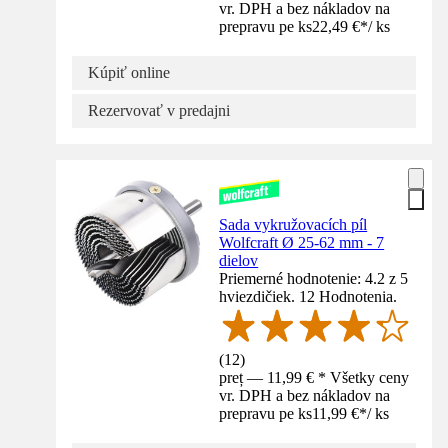
vr. DPH a bez nákladov na
prepravu pe ks
22,49 €
*
/
ks
Kúpiť online
Rezervovať v predajni
Sada vykružovacích píl
Wolfcraft Ø 25-62 mm - 7
dielov
Priemerné hodnotenie: 4.2 z 5
hviezdičiek. 12 Hodnotenia.
(
12
)
preț — 11,99 € * Všetky ceny
vr. DPH a bez nákladov na
prepravu pe ks
11,99 €
*
/
ks