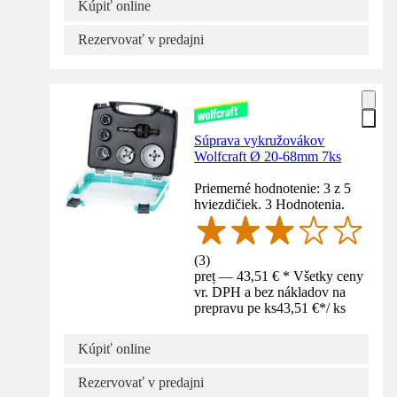
Kúpiť online
Rezervovať v predajni
Súprava vykružovákov
Wolfcraft Ø 20-68mm 7ks
Priemerné hodnotenie: 3 z 5
hviezdičiek. 3 Hodnotenia.
(
3
)
preț — 43,51 € * Všetky ceny
vr. DPH a bez nákladov na
prepravu pe ks
43,51 €
*
/
ks
Kúpiť online
Rezervovať v predajni