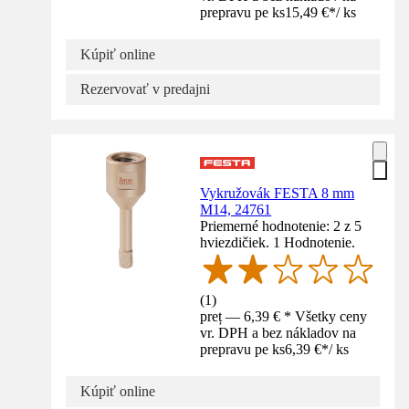
prepravu pe ks
15,49 €
*
/
ks
Kúpiť online
Rezervovať v predajni
Vykružovák FESTA 8 mm
M14, 24761
Priemerné hodnotenie: 2 z 5
hviezdičiek. 1 Hodnotenie.
(
1
)
preț — 6,39 € * Všetky ceny
vr. DPH a bez nákladov na
prepravu pe ks
6,39 €
*
/
ks
Kúpiť online