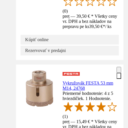
(
0
)
preț — 39,50 € * Všetky ceny
vr. DPH a bez nákladov na
prepravu pe ks
39,50 €
*
/
ks
Kúpiť online
Rezervovať v predajni
Vykružovák FESTA 53 mm
M14, 24768
Priemerné hodnotenie: 4 z 5
hviezdičiek. 1 Hodnotenie.
(
1
)
preț — 15,49 € * Všetky ceny
vr. DPH a bez nákladov na