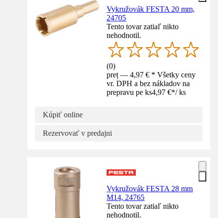
Vykružovák FESTA 20 mm,
24705
Tento tovar zatiaľ nikto
nehodnotil.
(
0
)
preț — 4,97 € * Všetky ceny
vr. DPH a bez nákladov na
prepravu pe ks
4,97 €
*
/
ks
Kúpiť online
Rezervovať v predajni
Vykružovák FESTA 28 mm
M14, 24765
Tento tovar zatiaľ nikto
nehodnotil.