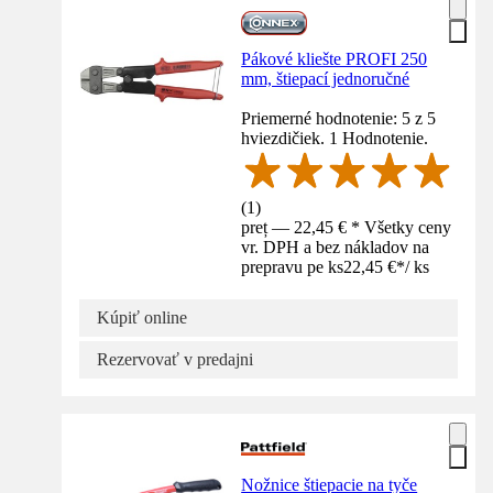
Pákové kliešte PROFI 250
mm, štiepací jednoručné
Priemerné hodnotenie: 5 z 5
hviezdičiek. 1 Hodnotenie.
(
1
)
preț — 22,45 € * Všetky ceny
vr. DPH a bez nákladov na
prepravu pe ks
22,45 €
*
/
ks
Kúpiť online
Rezervovať v predajni
Nožnice štiepacie na tyče