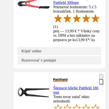
Pattfield 300mm
Priemerné hodnotenie: 5 z 5
hviezdičiek. 1 Hodnotenie.
(
1
)
preț — 13,99 € * Všetky ceny
vr. DPH a bez nákladov na
prepravu pe ks
13,99 €
*
/
ks
Kúpiť online
Rezervovať v predajni
Štiepacie kliešte Pattfield 180
mm
Tento tovar zatiaľ nikto
nehodnotil.