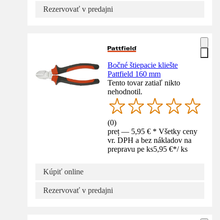
Rezervovať v predajni
Bočné štiepacie kliešte
Pattfield 160 mm
Tento tovar zatiaľ nikto
nehodnotil.
(
0
)
preț — 5,95 € * Všetky ceny
vr. DPH a bez nákladov na
prepravu pe ks
5,95 €
*
/
ks
Kúpiť online
Rezervovať v predajni