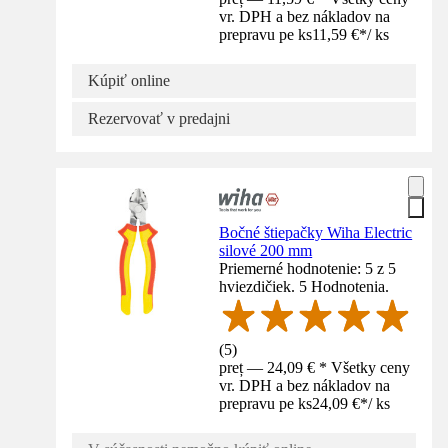
vr. DPH a bez nákladov na
prepravu pe ks
11,59 €
*
/
ks
Kúpiť online
Rezervovať v predajni
Bočné štiepačky Wiha Electric
silové 200 mm
Priemerné hodnotenie: 5 z 5
hviezdičiek. 5 Hodnotenia.
(
5
)
preț — 24,09 € * Všetky ceny
vr. DPH a bez nákladov na
prepravu pe ks
24,09 €
*
/
ks