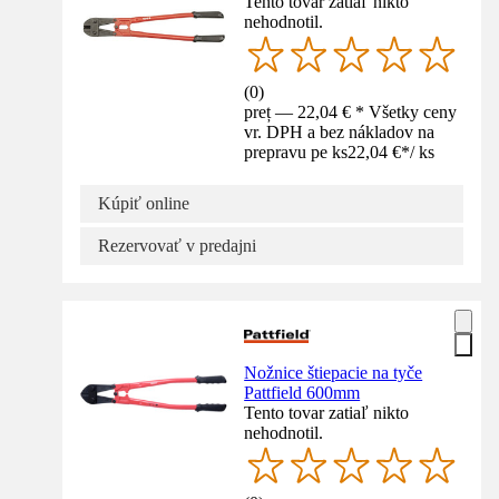
Tento tovar zatiaľ nikto
nehodnotil.
(
0
)
preț — 22,04 € * Všetky ceny
vr. DPH a bez nákladov na
prepravu pe ks
22,04 €
*
/
ks
Kúpiť online
Rezervovať v predajni
Nožnice štiepacie na tyče
Pattfield 600mm
Tento tovar zatiaľ nikto
nehodnotil.