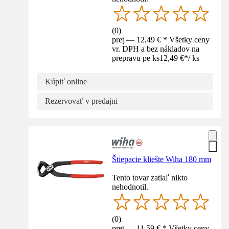
(
0
)
preț — 12,49 € * Všetky ceny
vr. DPH a bez nákladov na
prepravu pe ks
12,49 €
*
/
ks
Kúpiť online
Rezervovať v predajni
Štiepacie kliešte Wiha 180 mm
Tento tovar zatiaľ nikto
nehodnotil.
(
0
)
preț — 11,59 € * Všetky ceny