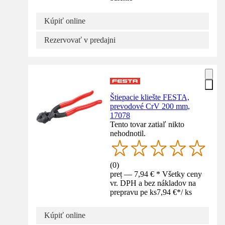
Kúpiť online
Rezervovať v predajni
Štiepacie kliešte FESTA,
prevodové CrV 200 mm,
17078
Tento tovar zatiaľ nikto
nehodnotil.
(
0
)
preț — 7,94 € * Všetky ceny
vr. DPH a bez nákladov na
prepravu pe ks
7,94 €
*
/
ks
Kúpiť online