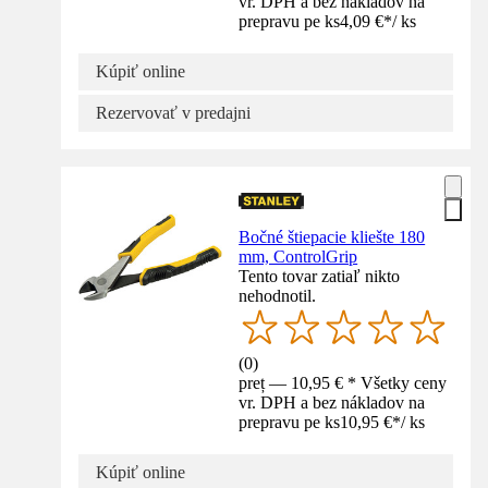
vr. DPH a bez nákladov na
prepravu pe ks
4,09 €
*
/
ks
Kúpiť online
Rezervovať v predajni
Bočné štiepacie kliešte 180
mm, ControlGrip
Tento tovar zatiaľ nikto
nehodnotil.
(
0
)
preț — 10,95 € * Všetky ceny
vr. DPH a bez nákladov na
prepravu pe ks
10,95 €
*
/
ks
Kúpiť online