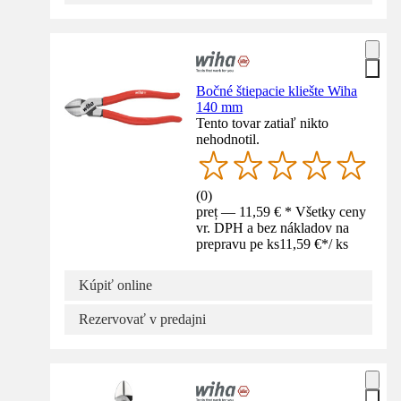
Bočné štiepacie kliešte Wiha
140 mm
Tento tovar zatiaľ nikto
nehodnotil.
(
0
)
preț — 11,59 € * Všetky ceny
vr. DPH a bez nákladov na
prepravu pe ks
11,59 €
*
/
ks
Kúpiť online
Rezervovať v predajni