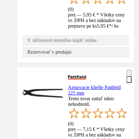
(
0
)
preț — 5,95 € * Všetky ceny
vr. DPH a bez nákladov na
prepravu pe ks
5,95 €
*
/
ks
V súčasnosti nemožno kúpiť online
Rezervovať v predajni
Armovacie kliešte Pattfield
225 mm
Tento tovar zatiaľ nikto
nehodnotil.
(
0
)
preț — 7,15 € * Všetky ceny
vr. DPH a bez nákladov na