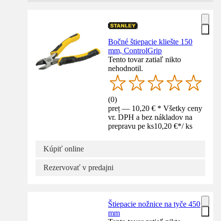
Bočné štiepacie kliešte 150
mm, ControlGrip
Tento tovar zatiaľ nikto
nehodnotil.
(
0
)
preț — 10,20 € * Všetky ceny
vr. DPH a bez nákladov na
prepravu pe ks
10,20 €
*
/
ks
Kúpiť online
Rezervovať v predajni
Štiepacie nožnice na tyče 450
mm