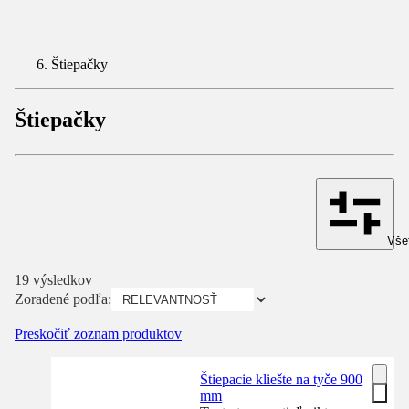
Štiepačky
Štiepačky
Všet
19 výsledkov
Zoradené podľa:
Preskočiť zoznam produktov
Štiepacie kliešte na tyče 900
mm