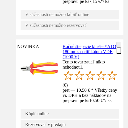
prepravu pe ks
7,15 €
*
/
ks
V súčasnosti nemožno kúpiť online
V súčasnosti nemožno rezervovať
NOVINKA
Bočné štiepacie kliešte YATO
180mm s certifikátom VDE
(1000 V)
Tento tovar zatiaľ nikto
nehodnotil.
(
0
)
preț — 10,50 € * Všetky ceny
vr. DPH a bez nákladov na
prepravu pe ks
10,50 €
*
/
ks
Kúpiť online
Rezervovať v predajni