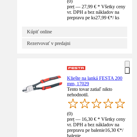
(
0
)
preț — 27,99 € * Všetky ceny
vr. DPH a bez nákladov na
prepravu pe ks
27,99 €
*
/
ks
Kúpiť online
Rezervovať v predajni
Kliešte na lanká FESTA 200
mm, 17029
Tento tovar zatiaľ nikto
nehodnotil.
(
0
)
preț — 16,30 € * Všetky ceny
vr. DPH a bez nákladov na
prepravu pe balenie
16,30 €
*
/
balenie