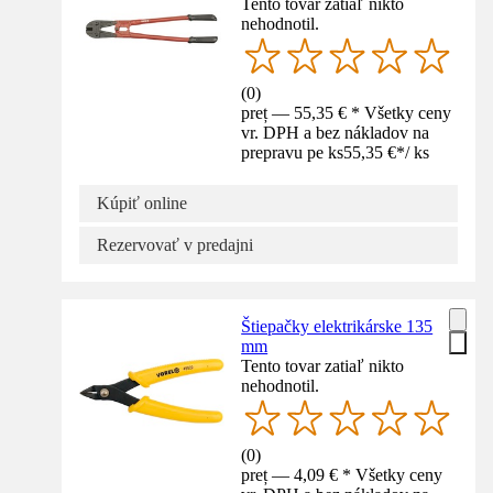
Tento tovar zatiaľ nikto
nehodnotil.
(
0
)
preț — 55,35 € * Všetky ceny
vr. DPH a bez nákladov na
prepravu pe ks
55,35 €
*
/
ks
Kúpiť online
Rezervovať v predajni
Štiepačky elektrikárske 135
mm
Tento tovar zatiaľ nikto
nehodnotil.
(
0
)
preț — 4,09 € * Všetky ceny