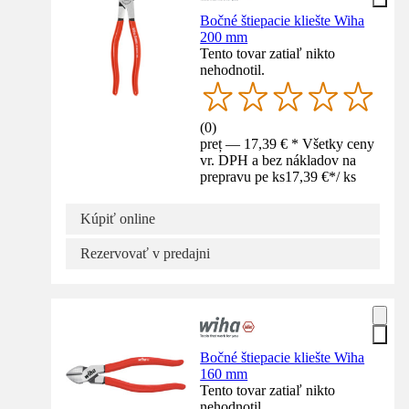
Bočné štiepacie kliešte Wiha
200 mm
Tento tovar zatiaľ nikto
nehodnotil.
(
0
)
preț — 17,39 € * Všetky ceny
vr. DPH a bez nákladov na
prepravu pe ks
17,39 €
*
/
ks
Kúpiť online
Rezervovať v predajni
Bočné štiepacie kliešte Wiha
160 mm
Tento tovar zatiaľ nikto
nehodnotil.