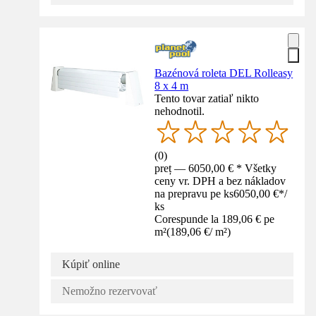
Bazénová roleta DEL Rolleasy
8 x 4 m
Tento tovar zatiaľ nikto
nehodnotil.
(
0
)
preț — 6050,00 € * Všetky
ceny vr. DPH a bez nákladov
na prepravu pe ks
6050,00 €
*
/
ks
Corespunde la 189,06 € pe
m²
(
189,06 €
/
m²
)
Kúpiť online
Nemožno rezervovať