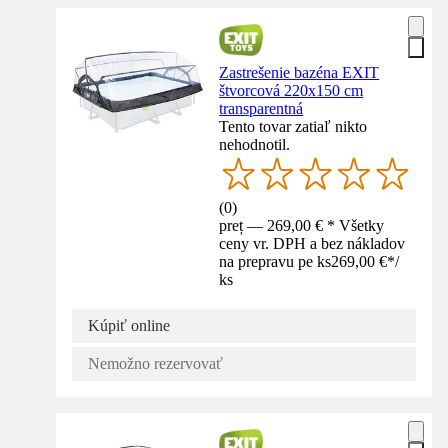
Zastrešenie bazéna EXIT
štvorcová 220x150 cm
transparentná
Tento tovar zatiaľ nikto
nehodnotil.
(
0
)
preț — 269,00 € * Všetky
ceny vr. DPH a bez nákladov
na prepravu pe ks
269,00 €
*
/
ks
Kúpiť online
Nemožno rezervovať