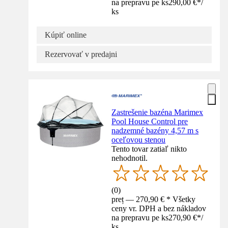
na prepravu pe ks
290,00 €
*
/
ks
Kúpiť online
Rezervovať v predajni
Zastrešenie bazéna Marimex
Pool House Control pre
nadzemné bazény 4,57 m s
oceľovou stenou
Tento tovar zatiaľ nikto
nehodnotil.
(
0
)
preț — 270,90 € * Všetky
ceny vr. DPH a bez nákladov
na prepravu pe ks
270,90 €
*
/
ks