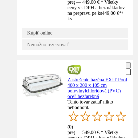
preț — 449,00 € * Všetky
ceny vr. DPH a bez nákladov
na prepravu pe ks
449,00 €
*
/
ks
Kúpiť online
Nemožno rezervovať
Zastrešenie bazéna EXIT Pool
400 x 200 x 105 cm
polyvinylchloridová (PVC)
oceľ bezfarebná
Tento tovar zatiaľ nikto
nehodnotil.
(
0
)
preț — 549,00 € * Všetky
ceny vr. DPH a bez nákladov