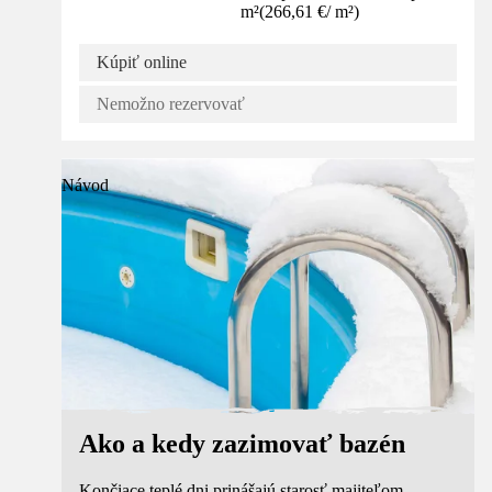
m²
(
266,61 €
/
m²
)
Kúpiť online
Nemožno rezervovať
Návod
Ako a kedy zazimovať bazén
Končiace teplé dni prinášajú starosť majiteľom