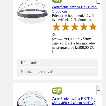
Zastrešenie bazéna EXIT Pool
Ø 300 cm
Priemerné hodnotenie: 5 z 5
hviezdičiek. 2 Hodnotenia.
(
2
)
preț — 299,00 € * Všetky
ceny vr. DPH a bez nákladov
na prepravu pe ks
299,00 €
*
/
ks
Kúpiť online
Nemožno rezervovať
Zastrešenie bazéna EXIT Pool
460 x 460 x 242 cm oceľový