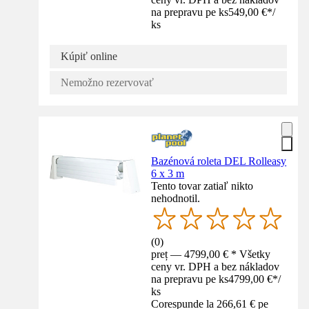
na prepravu pe ks
549,00 €
*
/
ks
Kúpiť online
Nemožno rezervovať
Bazénová roleta DEL Rolleasy
6 x 3 m
Tento tovar zatiaľ nikto
nehodnotil.
(
0
)
preț — 4799,00 € * Všetky
ceny vr. DPH a bez nákladov
na prepravu pe ks
4799,00 €
*
/
ks
Corespunde la 266,61 € pe