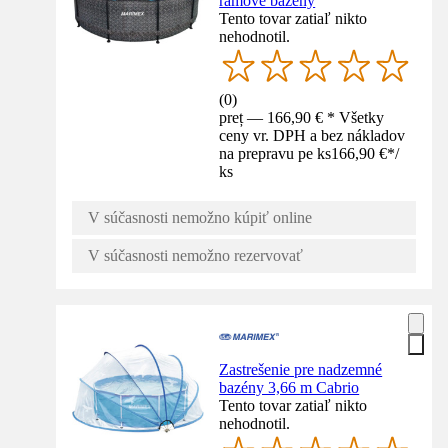
rámové bazény
Tento tovar zatiaľ nikto
nehodnotil.
(
0
)
preț — 166,90 € * Všetky
ceny vr. DPH a bez nákladov
na prepravu pe ks
166,90 €
*
/
ks
V súčasnosti nemožno kúpiť online
V súčasnosti nemožno rezervovať
Zastrešenie pre nadzemné
bazény 3,66 m Cabrio
Tento tovar zatiaľ nikto
nehodnotil.