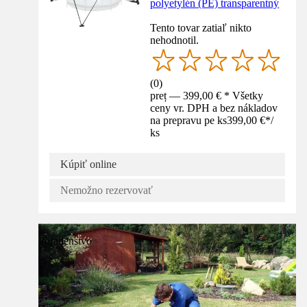
polyetylén (PE) transparentný
Tento tovar zatiaľ nikto
nehodnotil.
(
0
)
preț — 399,00 € * Všetky
ceny vr. DPH a bez nákladov
na prepravu pe ks
399,00 €
*
/
ks
Kúpiť online
Nemožno rezervovať
Poradenstvo