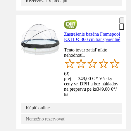
Rezervovať v predajni
Zastrešenie bazéna Framepool
EXIT Ø 360 cm transparentné
Tento tovar zatiaľ nikto
nehodnotil.
(
0
)
preț — 349,00 € * Všetky
ceny vr. DPH a bez nákladov
na prepravu pe ks
349,00 €
*
/
ks
Kúpiť online
Nemožno rezervovať