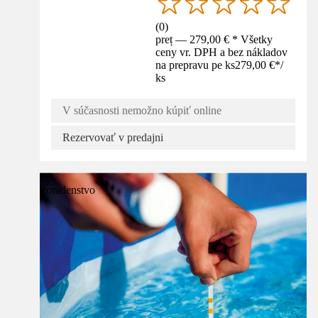
(
0
)
preț — 279,00 € * Všetky
ceny vr. DPH a bez nákladov
na prepravu pe ks
279,00 €
*
/
ks
V súčasnosti nemožno kúpiť online
Rezervovať v predajni
Poradenstvo