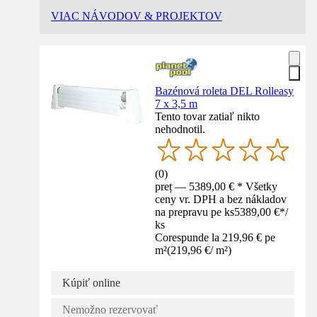
VIAC NÁVODOV & PROJEKTOV
Bazénová roleta DEL Rolleasy
7 x 3,5 m
Tento tovar zatiaľ nikto
nehodnotil.
(
0
)
preț — 5389,00 € * Všetky
ceny vr. DPH a bez nákladov
na prepravu pe ks
5389,00 €
*
/
ks
Corespunde la 219,96 € pe
m²
(
219,96 €
/
m²
)
Kúpiť online
Nemožno rezervovať