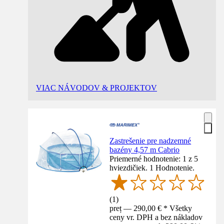
VIAC NÁVODOV & PROJEKTOV
Zastrešenie pre nadzemné
bazény 4,57 m Cabrio
Priemerné hodnotenie: 1 z 5
hviezdičiek. 1 Hodnotenie.
(
1
)
preț — 290,00 € * Všetky
ceny vr. DPH a bez nákladov