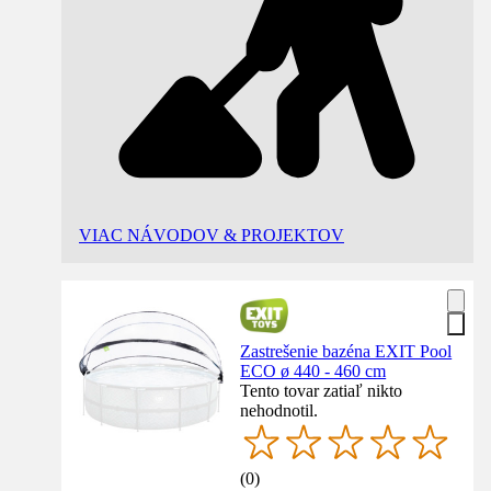
VIAC NÁVODOV & PROJEKTOV
Zastrešenie bazéna EXIT Pool
ECO ø 440 - 460 cm
Tento tovar zatiaľ nikto
nehodnotil.
(
0
)