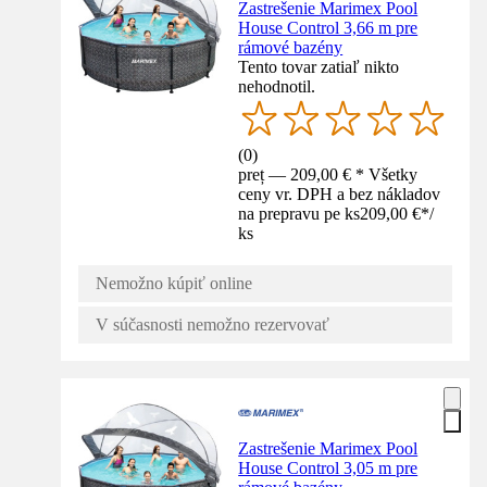
Zastrešenie Marimex Pool
House Control 3,66 m pre
rámové bazény
Tento tovar zatiaľ nikto
nehodnotil.
(
0
)
preț — 209,00 € * Všetky
ceny vr. DPH a bez nákladov
na prepravu pe ks
209,00 €
*
/
ks
Nemožno kúpiť online
V súčasnosti nemožno rezervovať
Zastrešenie Marimex Pool
House Control 3,05 m pre