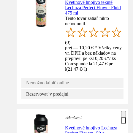
Kvetinové hnojivo tekuté
Lechuza Perfect Flower Fluid
475 ml
Tento tovar zatiaľ nikto
nehodnotil.
(
0
)
preț — 10,20 € * Všetky ceny
vr. DPH a bez nákladov na
prepravu pe ks
10,20 €
*
/
ks
Corespunde la 21,47 € pe
l
(
21,47 €
/
l
)
Nemožno kúpiť online
Rezervovať v predajni
Kvetinové hnojivo Lechuza