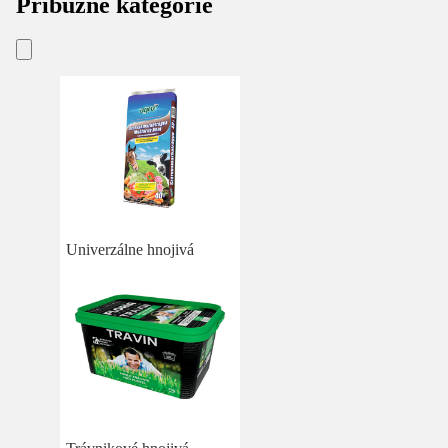
Príbuzné kategórie
Univerzálne hnojivá