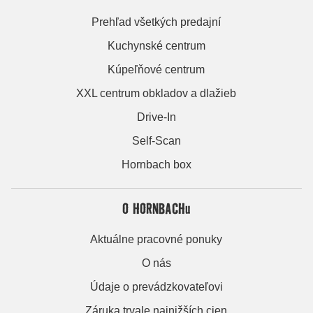
Prehľad všetkých predajní
Kuchynské centrum
Kúpeľňové centrum
XXL centrum obkladov a dlažieb
Drive-In
Self-Scan
Hornbach box
O HORNBACHu
Aktuálne pracovné ponuky
O nás
Údaje o prevádzkovateľovi
Záruka trvale najnižších cien