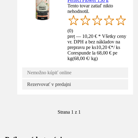
Perfect Flower 150 g
Tento tovar zatiaľ nikto
nehodnotil.
(
0
)
preț — 10,20 € * Všetky ceny
vr. DPH a bez nákladov na
prepravu pe ks
10,20 €
*
/
ks
Corespunde la 68,00 € pe
kg
(
68,00 €
/
kg
)
Nemožno kúpiť online
Rezervovať v predajni
Strana 1 z 1