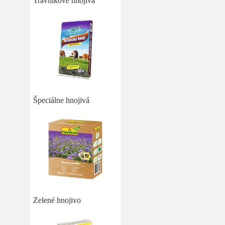
Trávnikové hnojivá
Špeciálne hnojivá
Zelené hnojivo