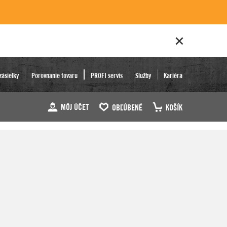
zásielky
Porovnanie tovaru
PROFI servis
Služby
Kariéra
MÔJ ÚČET
OBĽÚBENÉ
KOŠÍK