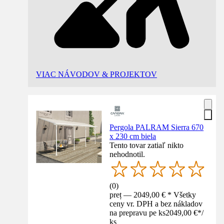
VIAC NÁVODOV & PROJEKTOV
Pergola PALRAM Sierra 670
x 230 cm biela
Tento tovar zatiaľ nikto
nehodnotil.
(
0
)
preț — 2049,00 € * Všetky
ceny vr. DPH a bez nákladov
na prepravu pe ks
2049,00 €
*
/
ks