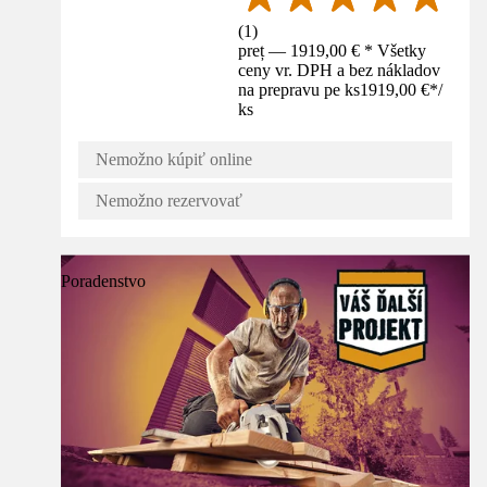
(
1
)
preț — 1919,00 € * Všetky
ceny vr. DPH a bez nákladov
na prepravu pe ks
1919,00 €
*
/
ks
Nemožno kúpiť online
Nemožno rezervovať
Poradenstvo