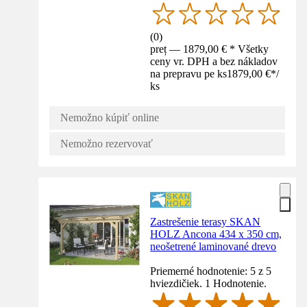
(
0
)
preț — 1879,00 € * Všetky
ceny vr. DPH a bez nákladov
na prepravu pe ks
1879,00 €
*
/
ks
Nemožno kúpiť online
Nemožno rezervovať
Zastrešenie terasy SKAN
HOLZ Ancona 434 x 350 cm,
neošetrené laminované drevo
Priemerné hodnotenie: 5 z 5
hviezdičiek. 1 Hodnotenie.