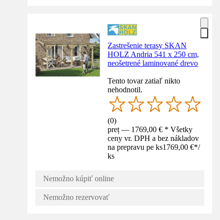
Zastrešenie terasy SKAN
HOLZ Andria 541 x 250 cm,
neošetrené laminované drevo
Tento tovar zatiaľ nikto
nehodnotil.
(
0
)
preț — 1769,00 € * Všetky
ceny vr. DPH a bez nákladov
na prepravu pe ks
1769,00 €
*
/
ks
Nemožno kúpiť online
Nemožno rezervovať