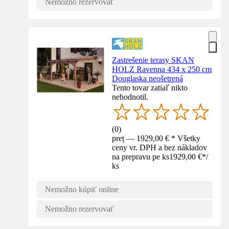
Nemožno rezervovať
Zastrešenie terasy SKAN
HOLZ Ravenna 434 x 250 cm
Douglaska neošetrená
Tento tovar zatiaľ nikto
nehodnotil.
(
0
)
preț — 1929,00 € * Všetky
ceny vr. DPH a bez nákladov
na prepravu pe ks
1929,00 €
*
/
ks
Nemožno kúpiť online
Nemožno rezervovať