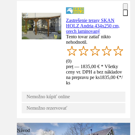
Zastrešenie terasy SKAN
HOLZ Andria 434x250 cm,
orech laminovaný
Tento tovar zatiaľ nikto
nehodnotil.
(
0
)
preț — 1835,00 € * Všetky
ceny vr. DPH a bez nákladov
na prepravu pe ks
1835,00 €
*
/
ks
Nemožno kúpiť online
Nemožno rezervovať
Návod