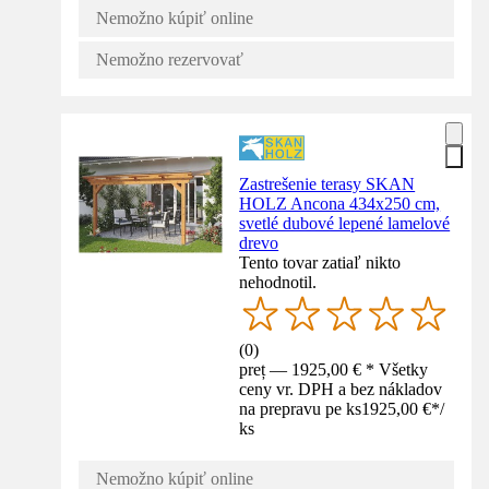
Nemožno kúpiť online
Nemožno rezervovať
Zastrešenie terasy SKAN
HOLZ Ancona 434x250 cm,
svetlé dubové lepené lamelové
drevo
Tento tovar zatiaľ nikto
nehodnotil.
(
0
)
preț — 1925,00 € * Všetky
ceny vr. DPH a bez nákladov
na prepravu pe ks
1925,00 €
*
/
ks
Nemožno kúpiť online