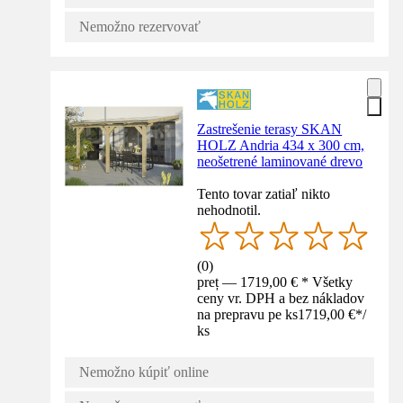
Nemožno rezervovať
Zastrešenie terasy SKAN
HOLZ Andria 434 x 300 cm,
neošetrené laminované drevo
Tento tovar zatiaľ nikto
nehodnotil.
(
0
)
preț — 1719,00 € * Všetky
ceny vr. DPH a bez nákladov
na prepravu pe ks
1719,00 €
*
/
ks
Nemožno kúpiť online