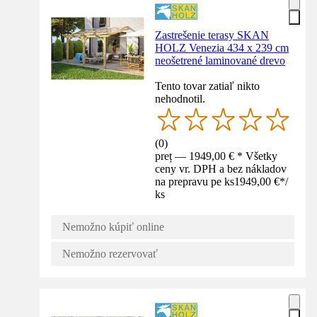
Zastrešenie terasy SKAN
HOLZ Venezia 434 x 239 cm
neošetrené laminované drevo
Tento tovar zatiaľ nikto
nehodnotil.
(
0
)
preț — 1949,00 € * Všetky
ceny vr. DPH a bez nákladov
na prepravu pe ks
1949,00 €
*
/
ks
Nemožno kúpiť online
Nemožno rezervovať