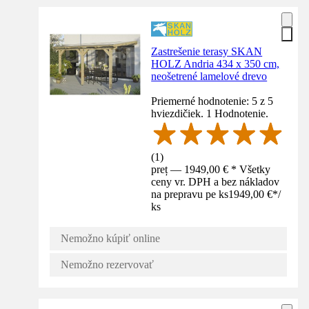
Zastrešenie terasy SKAN
HOLZ Andria 434 x 350 cm,
neošetrené lamelové drevo
Priemerné hodnotenie: 5 z 5
hviezdičiek. 1 Hodnotenie.
(
1
)
preț — 1949,00 € * Všetky
ceny vr. DPH a bez nákladov
na prepravu pe ks
1949,00 €
*
/
ks
Nemožno kúpiť online
Nemožno rezervovať