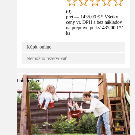
(
0
)
preț — 1435,00 € * Všetky
ceny vr. DPH a bez nákladov
na prepravu pe ks
1435,00 €
*
/
ks
Kúpiť online
Nemožno rezervovať
Poradenstvo