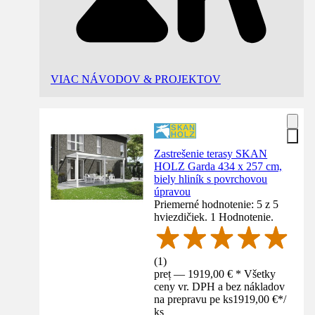
VIAC NÁVODOV & PROJEKTOV
Zastrešenie terasy SKAN
HOLZ Garda 434 x 257 cm,
biely hliník s povrchovou
úpravou
Priemerné hodnotenie: 5 z 5
hviezdičiek. 1 Hodnotenie.
(
1
)
preț — 1919,00 € * Všetky
ceny vr. DPH a bez nákladov
na prepravu pe ks
1919,00 €
*
/
ks