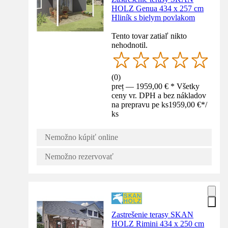
HOLZ Genua 434 x 257 cm
Hliník s bielym povlakom
Tento tovar zatiaľ nikto
nehodnotil.
(
0
)
preț — 1959,00 € * Všetky
ceny vr. DPH a bez nákladov
na prepravu pe ks
1959,00 €
*
/
ks
Nemožno kúpiť online
Nemožno rezervovať
Zastrešenie terasy SKAN
HOLZ Rimini 434 x 250 cm