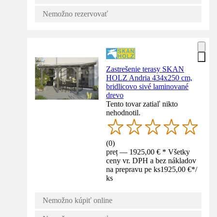
Nemožno rezervovať
Zastrešenie terasy SKAN
HOLZ Andria 434x250 cm,
bridlicovo sivé laminované
drevo
Tento tovar zatiaľ nikto
nehodnotil.
(
0
)
preț — 1925,00 € * Všetky
ceny vr. DPH a bez nákladov
na prepravu pe ks
1925,00 €
*
/
ks
Nemožno kúpiť online