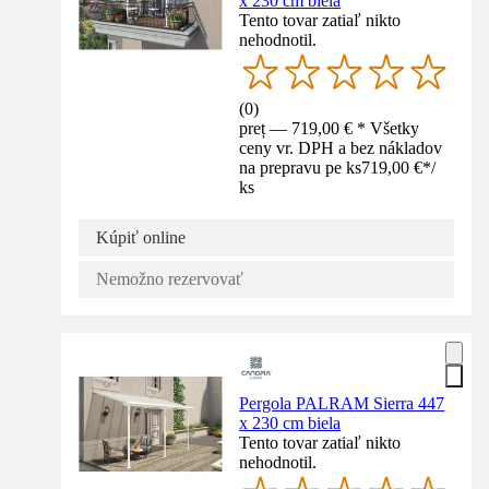
x 230 cm biela
Tento tovar zatiaľ nikto
nehodnotil.
(
0
)
preț — 719,00 € * Všetky
ceny vr. DPH a bez nákladov
na prepravu pe ks
719,00 €
*
/
ks
Kúpiť online
Nemožno rezervovať
Pergola PALRAM Sierra 447
x 230 cm biela
Tento tovar zatiaľ nikto
nehodnotil.