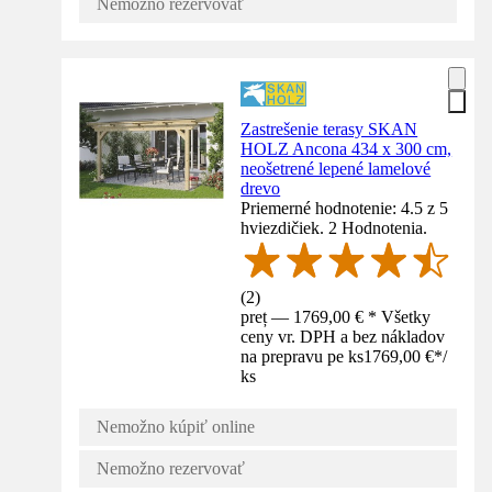
Nemožno rezervovať
Zastrešenie terasy SKAN
HOLZ Ancona 434 x 300 cm,
neošetrené lepené lamelové
drevo
Priemerné hodnotenie: 4.5 z 5
hviezdičiek. 2 Hodnotenia.
(
2
)
preț — 1769,00 € * Všetky
ceny vr. DPH a bez nákladov
na prepravu pe ks
1769,00 €
*
/
ks
Nemožno kúpiť online
Nemožno rezervovať