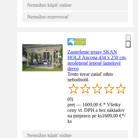
Nemožno kúpiť online
Nemožno rezervovať
Zastrešenie terasy SKAN
HOLZ Ancona 434 x 250 cm,
neošetrené lepené lamelové
drevo
Tento tovar zatiaľ nikto
nehodnotil.
(
0
)
preț — 1609,00 € * Všetky
ceny vr. DPH a bez nákladov
na prepravu pe ks
1609,00 €
*
/
ks
Nemožno kúpiť online