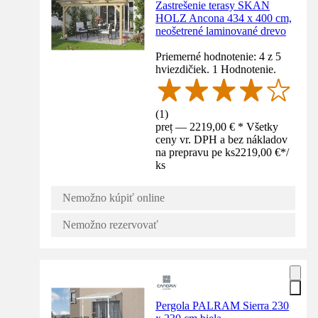
Zastrešenie terasy SKAN
HOLZ Ancona 434 x 400 cm,
neošetrené laminované drevo
Priemerné hodnotenie: 4 z 5
hviezdičiek. 1 Hodnotenie.
(
1
)
preț — 2219,00 € * Všetky
ceny vr. DPH a bez nákladov
na prepravu pe ks
2219,00 €
*
/
ks
Nemožno kúpiť online
Nemožno rezervovať
Pergola PALRAM Sierra 230