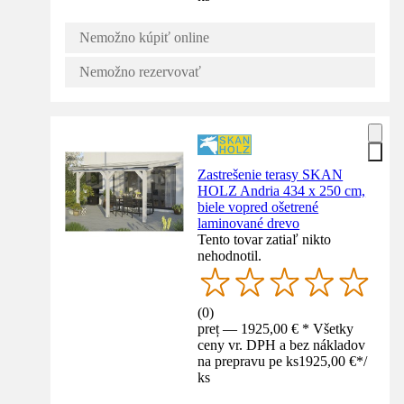
Nemožno kúpiť online
Nemožno rezervovať
Zastrešenie terasy SKAN
HOLZ Andria 434 x 250 cm,
biele vopred ošetrené
laminované drevo
Tento tovar zatiaľ nikto
nehodnotil.
(
0
)
preț — 1925,00 € * Všetky
ceny vr. DPH a bez nákladov
na prepravu pe ks
1925,00 €
*
/
ks