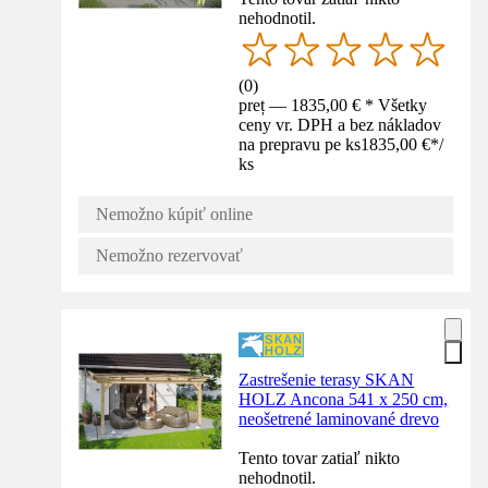
nehodnotil.
(
0
)
preț — 1835,00 € * Všetky
ceny vr. DPH a bez nákladov
na prepravu pe ks
1835,00 €
*
/
ks
Nemožno kúpiť online
Nemožno rezervovať
Zastrešenie terasy SKAN
HOLZ Ancona 541 x 250 cm,
neošetrené laminované drevo
Tento tovar zatiaľ nikto
nehodnotil.