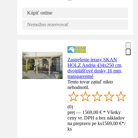
Kúpiť online
Nemožno rezervovať
Zastrešenie terasy SKAN
HOLZ Andria 434x250 cm,
dvojplášťové dosky 16 mm,
transparentné
Tento tovar zatiaľ nikto
nehodnotil.
(
0
)
preț — 1569,00 € * Všetky
ceny vr. DPH a bez nákladov
na prepravu pe ks
1569,00 €
*
/
ks