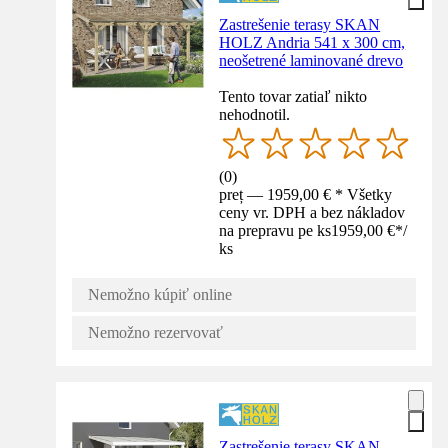
Zastrešenie terasy SKAN
HOLZ Andria 541 x 300 cm,
neošetrené laminované drevo
Tento tovar zatiaľ nikto
nehodnotil.
(
0
)
preț — 1959,00 € * Všetky
ceny vr. DPH a bez nákladov
na prepravu pe ks
1959,00 €
*
/
ks
Nemožno kúpiť online
Nemožno rezervovať
Zastrešenie terasy SKAN