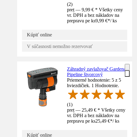
(
2
)
preț — 9,99 € * Všetky ceny
vr. DPH a bez nákladov na
prepravu pe ks
9,99 €
*
/
ks
Kúpiť online
V súčasnosti nemožno rezervovať
Záhradný zavlažovač Gardena
Pipeline štvorcový
Priemerné hodnotenie: 5 z 5
hviezdičiek. 1 Hodnotenie.
(
1
)
preț — 25,49 € * Všetky ceny
vr. DPH a bez nákladov na
prepravu pe ks
25,49 €
*
/
ks
Kúpiť online