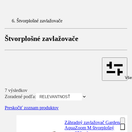
Štvorplošné zavlažovače
Štvorplošné zavlažovače
Všet
7 výsledkov
Zoradené podľa:
Preskočiť zoznam produktov
Záhradný zavlažovač Gardena
AquaZoom M štvorplošný