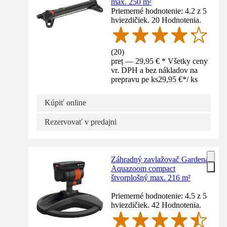
max. 250 m²
Priemerné hodnotenie: 4.2 z 5
hviezdičiek. 20 Hodnotenia.
(
20
)
preț — 29,95 € * Všetky ceny
vr. DPH a bez nákladov na
prepravu pe ks
29,95 €
*
/
ks
Kúpiť online
Rezervovať v predajni
Záhradný zavlažovač Gardena
Aquazoom compact
štvorplošný max. 216 m²
Priemerné hodnotenie: 4.5 z 5
hviezdičiek. 42 Hodnotenia.