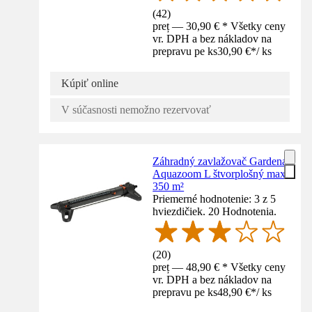
(
42
)
preț — 30,90 € * Všetky ceny
vr. DPH a bez nákladov na
prepravu pe ks
30,90 €
*
/
ks
Kúpiť online
V súčasnosti nemožno rezervovať
Záhradný zavlažovač Gardena
Aquazoom L štvorplošný max.
350 m²
Priemerné hodnotenie: 3 z 5
hviezdičiek. 20 Hodnotenia.
(
20
)
preț — 48,90 € * Všetky ceny
vr. DPH a bez nákladov na
prepravu pe ks
48,90 €
*
/
ks