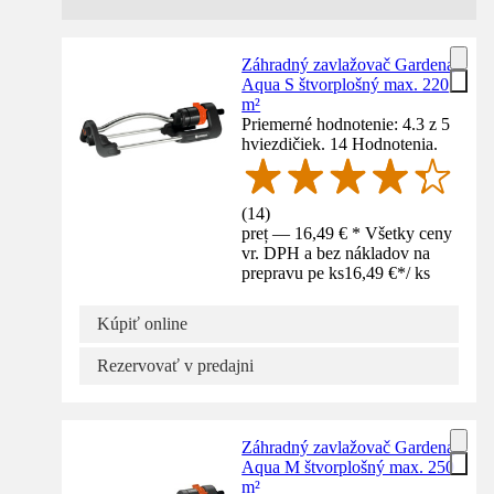
Záhradný zavlažovač Gardena
Aqua S štvorplošný max. 220
m²
Priemerné hodnotenie: 4.3 z 5
hviezdičiek. 14 Hodnotenia.
(
14
)
preț — 16,49 € * Všetky ceny
vr. DPH a bez nákladov na
prepravu pe ks
16,49 €
*
/
ks
Kúpiť online
Rezervovať v predajni
Záhradný zavlažovač Gardena
Aqua M štvorplošný max. 250
m²