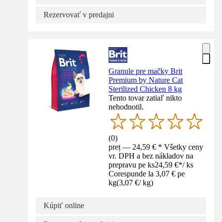
Rezervovať v predajni
Granule pre mačky Brit
Premium by Nature Cat
Sterilized Chicken 8 kg
Tento tovar zatiaľ nikto
nehodnotil.
(
0
)
preț — 24,59 € * Všetky ceny
vr. DPH a bez nákladov na
prepravu pe ks
24,59 €
*
/
ks
Corespunde la 3,07 € pe
kg
(
3,07 €
/
kg
)
Kúpiť online