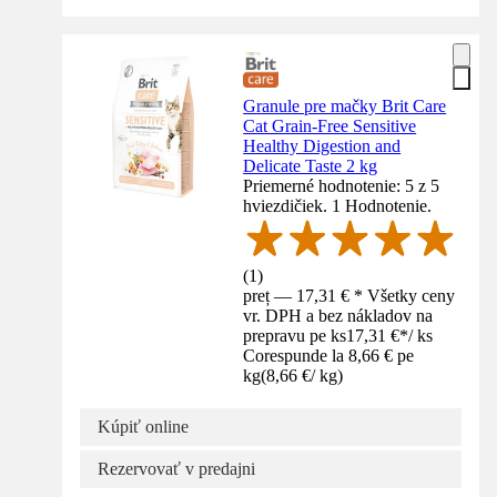
Granule pre mačky Brit Care
Cat Grain-Free Sensitive
Healthy Digestion and
Delicate Taste 2 kg
Priemerné hodnotenie: 5 z 5
hviezdičiek. 1 Hodnotenie.
(
1
)
preț — 17,31 € * Všetky ceny
vr. DPH a bez nákladov na
prepravu pe ks
17,31 €
*
/
ks
Corespunde la 8,66 € pe
kg
(
8,66 €
/
kg
)
Kúpiť online
Rezervovať v predajni