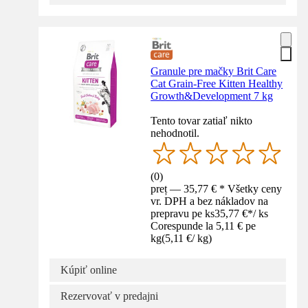
Granule pre mačky Brit Care
Cat Grain-Free Kitten Healthy
Growth&Development 7 kg
Tento tovar zatiaľ nikto
nehodnotil.
(
0
)
preț — 35,77 € * Všetky ceny
vr. DPH a bez nákladov na
prepravu pe ks
35,77 €
*
/
ks
Corespunde la 5,11 € pe
kg
(
5,11 €
/
kg
)
Kúpiť online
Rezervovať v predajni