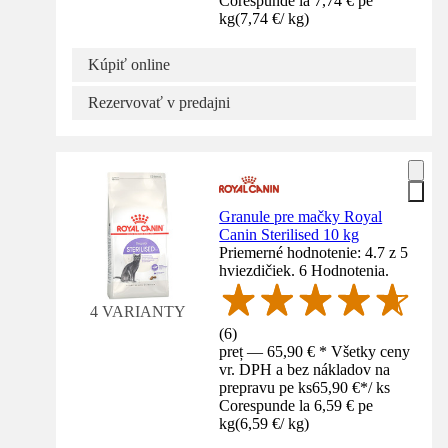
Corespunde la 7,74 € pe
kg
(
7,74 €
/
kg
)
Kúpiť online
Rezervovať v predajni
Granule pre mačky Royal
Canin Sterilised 10 kg
Priemerné hodnotenie: 4.7 z 5
hviezdičiek. 6 Hodnotenia.
4 VARIANTY
(
6
)
preț — 65,90 € * Všetky ceny
vr. DPH a bez nákladov na
prepravu pe ks
65,90 €
*
/
ks
Corespunde la 6,59 € pe
kg
(
6,59 €
/
kg
)