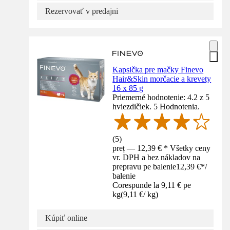
Rezervovať v predajni
Kapsička pre mačky Finevo
Hair&Skin morčacie a krevety
16 x 85 g
Priemerné hodnotenie: 4.2 z 5
hviezdičiek. 5 Hodnotenia.
(
5
)
preț — 12,39 € * Všetky ceny
vr. DPH a bez nákladov na
prepravu pe balenie
12,39 €
*
/
balenie
Corespunde la 9,11 € pe
kg
(
9,11 €
/
kg
)
Kúpiť online