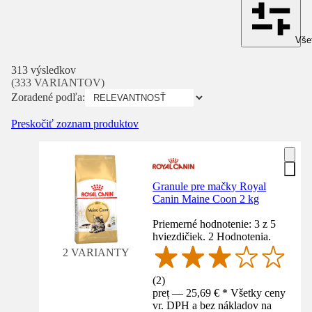
Všet
313 výsledkov
(333 VARIANTOV)
Zoradené podľa:
Preskočiť zoznam produktov
Granule pre mačky Royal
Canin Maine Coon 2 kg
Priemerné hodnotenie: 3 z 5
hviezdičiek. 2 Hodnotenia.
2 VARIANTY
(
2
)
preț — 25,69 € * Všetky ceny
vr. DPH a bez nákladov na