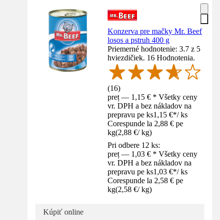
Konzerva pre mačky Mr. Beef
losos a pstruh 400 g
Priemerné hodnotenie: 3.7 z 5
hviezdičiek. 16 Hodnotenia.
(
16
)
preț — 1,15 € * Všetky ceny
vr. DPH a bez nákladov na
prepravu pe ks
1,15 €
*
/
ks
Corespunde la 2,88 € pe
kg
(
2,88 €
/
kg
)
Pri odbere 12 ks:
preț — 1,03 € * Všetky ceny
vr. DPH a bez nákladov na
prepravu pe ks
1,03 €
*
/
ks
Corespunde la 2,58 € pe
kg
(
2,58 €
/
kg
)
Kúpiť online