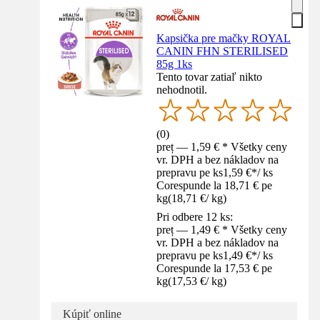
Kapsička pre mačky ROYAL
CANIN FHN STERILISED
85g 1ks
Tento tovar zatiaľ nikto
nehodnotil.
(
0
)
preț — 1,59 € * Všetky ceny
vr. DPH a bez nákladov na
prepravu pe ks
1,59 €
*
/
ks
Corespunde la 18,71 € pe
kg
(
18,71 €
/
kg
)
Pri odbere 12 ks:
preț — 1,49 € * Všetky ceny
vr. DPH a bez nákladov na
prepravu pe ks
1,49 €
*
/
ks
Corespunde la 17,53 € pe
kg
(
17,53 €
/
kg
)
Kúpiť online