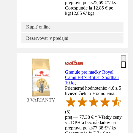
prepravu pe ks
25,69 €
*
/
ks
Corespunde la 12,85 € pe
kg
(
12,85 €
/
kg
)
Kúpiť online
Rezervovať v predajni
Granule pre mačky Royal
Canin FBN British Shorthair
10 kg
Priemerné hodnotenie: 4.6 z 5
hviezdičiek. 5 Hodnotenia.
3 VARIANTY
(
5
)
preț — 77,38 € * Všetky ceny
vr. DPH a bez nákladov na
prepravu pe ks
77,38 €
*
/
ks