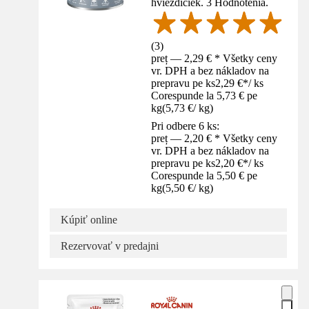
hviezdičiek. 3 Hodnotenia.
(
3
)
preț — 2,29 € * Všetky ceny
vr. DPH a bez nákladov na
prepravu pe ks
2,29 €
*
/
ks
Corespunde la 5,73 € pe
kg
(
5,73 €
/
kg
)
Pri odbere 6 ks:
preț — 2,20 € * Všetky ceny
vr. DPH a bez nákladov na
prepravu pe ks
2,20 €
*
/
ks
Corespunde la 5,50 € pe
kg
(
5,50 €
/
kg
)
Kúpiť online
Rezervovať v predajni