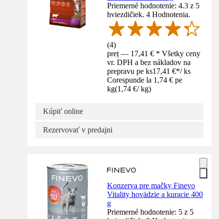
Priemerné hodnotenie: 4.3 z 5
hviezdičiek. 4 Hodnotenia.
(
4
)
preț — 17,41 € * Všetky ceny
vr. DPH a bez nákladov na
prepravu pe ks
17,41 €
*
/
ks
Corespunde la 1,74 € pe
kg
(
1,74 €
/
kg
)
Kúpiť online
Rezervovať v predajni
Konzerva pre mačky Finevo
Vitality hovädzie a kuracie 400
g
Priemerné hodnotenie: 5 z 5