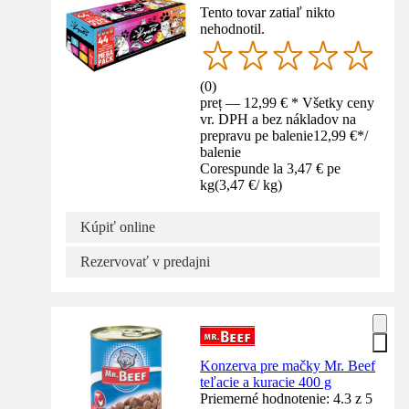
Tento tovar zatiaľ nikto
nehodnotil.
(
0
)
preț — 12,99 € * Všetky ceny
vr. DPH a bez nákladov na
prepravu pe balenie
12,99 €
*
/
balenie
Corespunde la 3,47 € pe
kg
(
3,47 €
/
kg
)
Kúpiť online
Rezervovať v predajni
Konzerva pre mačky Mr. Beef
teľacie a kuracie 400 g
Priemerné hodnotenie: 4.3 z 5