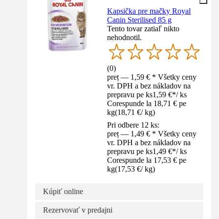
Kapsička pre mačky Royal
Canin Sterilised 85 g
Tento tovar zatiaľ nikto
nehodnotil.
(
0
)
preț — 1,59 € * Všetky ceny
vr. DPH a bez nákladov na
prepravu pe ks
1,59 €
*
/
ks
Corespunde la 18,71 € pe
kg
(
18,71 €
/
kg
)
Pri odbere 12 ks:
preț — 1,49 € * Všetky ceny
vr. DPH a bez nákladov na
prepravu pe ks
1,49 €
*
/
ks
Corespunde la 17,53 € pe
kg
(
17,53 €
/
kg
)
Kúpiť online
Rezervovať v predajni