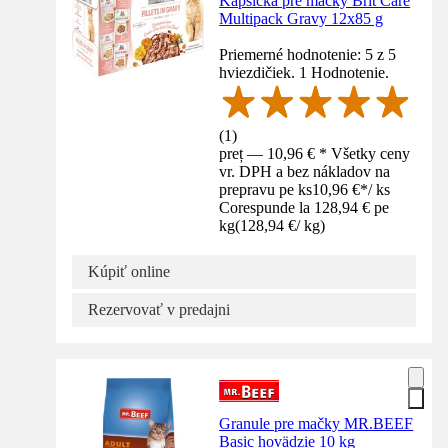
Kapsička pre mačky Brit Care
Multipack Gravy 12x85 g
Priemerné hodnotenie: 5 z 5
hviezdičiek. 1 Hodnotenie.
(
1
)
preț — 10,96 € * Všetky ceny
vr. DPH a bez nákladov na
prepravu pe ks
10,96 €
*
/
ks
Corespunde la 128,94 € pe
kg
(
128,94 €
/
kg
)
Kúpiť online
Rezervovať v predajni
Granule pre mačky MR.BEEF
Basic hovädzie 10 kg