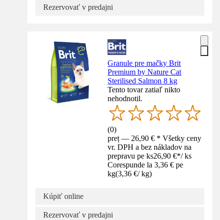
Rezervovať v predajni
Granule pre mačky Brit
Premium by Nature Cat
Sterilised Salmon 8 kg
Tento tovar zatiaľ nikto
nehodnotil.
(
0
)
preț — 26,90 € * Všetky ceny
vr. DPH a bez nákladov na
prepravu pe ks
26,90 €
*
/
ks
Corespunde la 3,36 € pe
kg
(
3,36 €
/
kg
)
Kúpiť online
Rezervovať v predajni