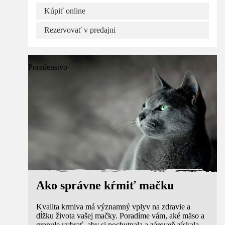
Kúpiť online
Rezervovať v predajni
Poradenstvo
Ako správne kŕmiť mačku
Kvalita krmiva má významný vplyv na zdravie a
dĺžku života vašej mačky. Poradíme vám, aké mäso a
granule vybrať, aby si pochutnala a zároveň získala