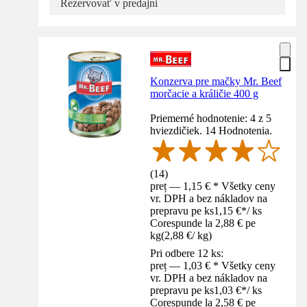
Rezervovať v predajni
Konzerva pre mačky Mr. Beef
morčacie a králičie 400 g
Priemerné hodnotenie: 4 z 5
hviezdičiek. 14 Hodnotenia.
(
14
)
preț — 1,15 € * Všetky ceny
vr. DPH a bez nákladov na
prepravu pe ks
1,15 €
*
/
ks
Corespunde la 2,88 € pe
kg
(
2,88 €
/
kg
)
Pri odbere 12 ks:
preț — 1,03 € * Všetky ceny
vr. DPH a bez nákladov na
prepravu pe ks
1,03 €
*
/
ks
Corespunde la 2,58 € pe