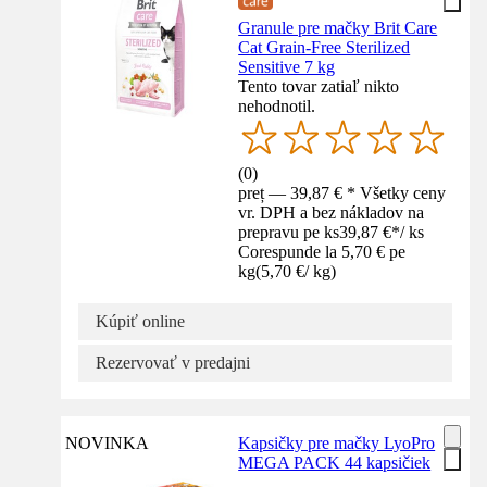
Granule pre mačky Brit Care
Cat Grain-Free Sterilized
Sensitive 7 kg
Tento tovar zatiaľ nikto
nehodnotil.
(
0
)
preț — 39,87 € * Všetky ceny
vr. DPH a bez nákladov na
prepravu pe ks
39,87 €
*
/
ks
Corespunde la 5,70 € pe
kg
(
5,70 €
/
kg
)
Kúpiť online
Rezervovať v predajni
NOVINKA
Kapsičky pre mačky LyoPro
MEGA PACK 44 kapsičiek