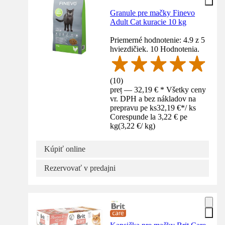
Granule pre mačky Finevo
Adult Cat kuracie 10 kg
Priemerné hodnotenie: 4.9 z 5
hviezdičiek. 10 Hodnotenia.
(
10
)
preț — 32,19 € * Všetky ceny
vr. DPH a bez nákladov na
prepravu pe ks
32,19 €
*
/
ks
Corespunde la 3,22 € pe
kg
(
3,22 €
/
kg
)
Kúpiť online
Rezervovať v predajni