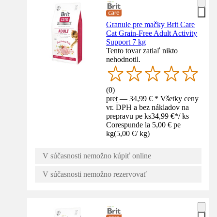
Granule pre mačky Brit Care
Cat Grain-Free Adult Activity
Support 7 kg
Tento tovar zatiaľ nikto
nehodnotil.
(
0
)
preț — 34,99 € * Všetky ceny
vr. DPH a bez nákladov na
prepravu pe ks
34,99 €
*
/
ks
Corespunde la 5,00 € pe
kg
(
5,00 €
/
kg
)
V súčasnosti nemožno kúpiť online
V súčasnosti nemožno rezervovať