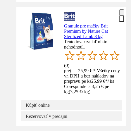
Granule pre mačky Brit
Premium by Nature Cat
Sterilized Lamb 8 kg
Tento tovar zatiaľ nikto
nehodnotil.
(
0
)
preț — 25,99 € * Všetky ceny
vr. DPH a bez nákladov na
prepravu pe ks
25,99 €
*
/
ks
Corespunde la 3,25 € pe
kg
(
3,25 €
/
kg
)
Kúpiť online
Rezervovať v predajni