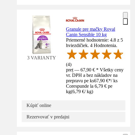
Granule pre mačky Royal
Canin Sensible 10 kg
Priemerné hodnotenie: 4.8 z 5
hviezdičiek. 4 Hodnotenia.
3 VARIANTY
(
4
)
preț — 67,90 € * Všetky ceny
vr. DPH a bez nákladov na
prepravu pe ks
67,90 €
*
/
ks
Corespunde la 6,79 € pe
kg
(
6,79 €
/
kg
)
Kúpiť online
Rezervovať v predajni