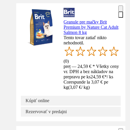
Granule pre mačky Brit
Premium by Nature Cat Adult
Salmon 8 kg
Tento tovar zatiaľ nikto
nehodnotil.
(
0
)
preț — 24,59 € * Všetky ceny
vr. DPH a bez nákladov na
prepravu pe ks
24,59 €
*
/
ks
Corespunde la 3,07 € pe
kg
(
3,07 €
/
kg
)
Kúpiť online
Rezervovať v predajni