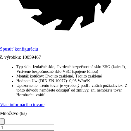
Spustiť konfiguráciu
č. výrobku:
10059467
Typ skla
:
Izolačné sklo, Tvrdené bezpečnostné sklo ESG (kalené),
■
Vrstvené bezpečnostné sklo VSG (spojené fóliou)
Montáž kotúčov
:
Dvojito zasklené, Trojito zasklené
■
Hodnota Uw (DIN EN 10077)
:
0,95 W/m²K
■
Upozornenie
:
Tento tovar je vyrobený podľa vašich požiadaviek. Z
■
tohto dôvodu nemôžete odstúpiť od zmluvy, ani nemôžete tovar
Hornbachu vrátiť.
Viac informácií o tovare
Množstvo (ks)