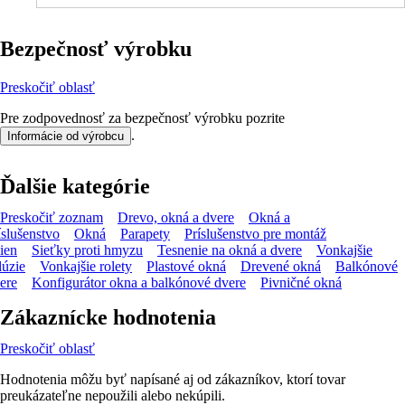
Bezpečnosť výrobku
Preskočiť oblasť
Pre zodpovednosť za bezpečnosť výrobku pozrite
.
Informácie od výrobcu
Ďalšie kategórie
Preskočiť zoznam
Drevo, okná a dvere
Okná a
íslušenstvo
Okná
Parapety
Príslušenstvo pre montáž
ien
Sieťky proti hmyzu
Tesnenie na okná a dvere
Vonkajšie
lúzie
Vonkajšie rolety
Plastové okná
Drevené okná
Balkónové
ere
Konfigurátor okna a balkónové dvere
Pivničné okná
Zákaznícke hodnotenia
Preskočiť oblasť
Hodnotenia môžu byť napísané aj od zákazníkov, ktorí tovar
preukázateľne nepoužili alebo nekúpili.