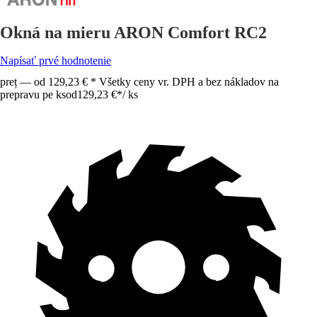
Okná na mieru ARON Comfort RC2
Napísať prvé hodnotenie
preț — od 129,23 € * Všetky ceny vr. DPH a bez nákladov na
prepravu pe ks
od
129,23 €
*
/
ks