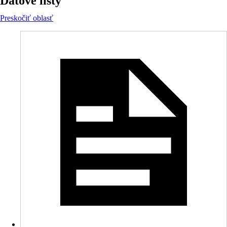
Dátové listy
Preskočiť oblasť