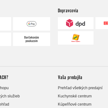
Dopravcovia
ACH?
Vaša predajňa
shopu
Prehľad všetkých predajní
kých služieb
Kuchynské centrum
rehľad
Kúpeľňové centrum